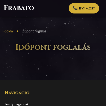
Frabato
Hívj most
Főoldal
Időpont foglalás
Időpont foglalás
Navigáció
Jósolj magadnak