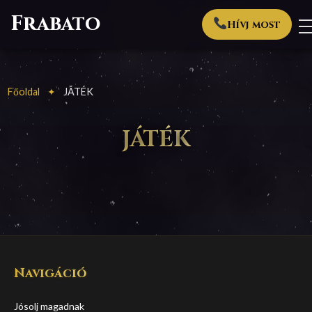
Frabato
Hívj most
Főoldal
JÁTÉK
JÁTÉK
Navigáció
Jósolj magadnak