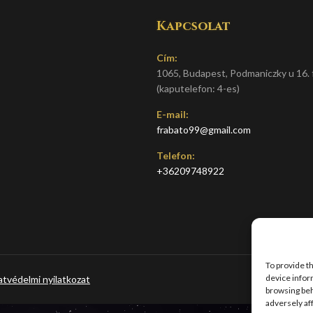
Kapcsolat
Cím:
1065, Budapest, Podmaniczky u 16. f
(kaputelefon: 4-es)
E-mail:
frabato99@gmail.com
Telefon:
+36209748922
To provide t
device infor
tvédelmi nyilatkozat
browsing beh
adversely af