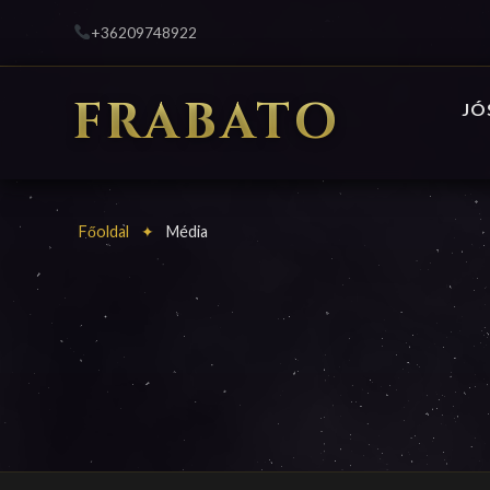
+36209748922
FRABATO
JÓ
Főoldal
Média