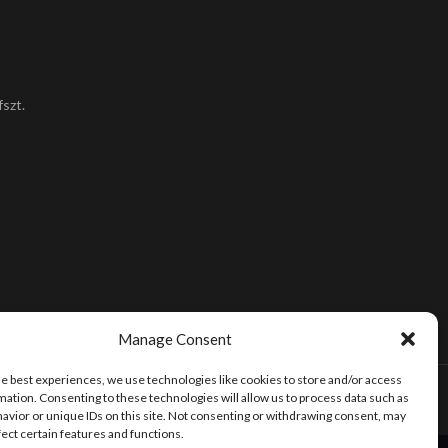
szt.
Manage Consent
he best experiences, we use technologies like cookies to store and/or access
mation. Consenting to these technologies will allow us to process data such as
avior or unique IDs on this site. Not consenting or withdrawing consent, may
fect certain features and functions.