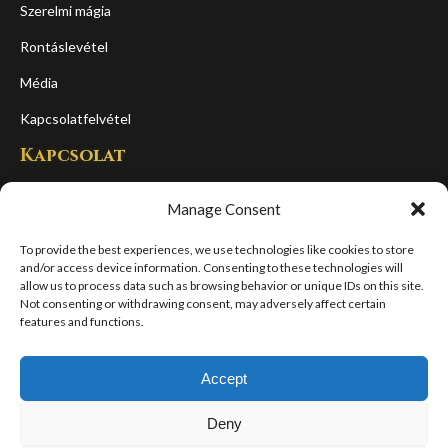
Szerelmi mágia
Rontáslevétel
Média
Kapcsolatfelvétel
Kapcsolat
Cím:
Manage Consent
1065, Budapest, Podmaniczky u 16. fszt.
(kaputelefon: 4-es)
To provide the best experiences, we use technologies like cookies to store
and/or access device information. Consenting to these technologies will
E-mail:
allow us to process data such as browsing behavior or unique IDs on this site.
frabato99@gmail.com
Not consenting or withdrawing consent, may adversely affect certain
features and functions.
Telefon:
+36209748922
Accept
Deny