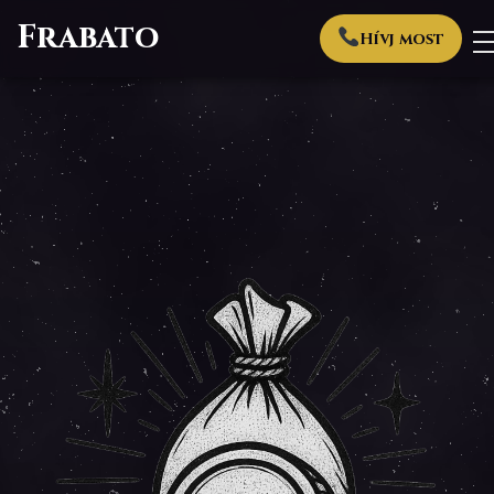
Frabato
Hívj most