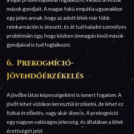
mások gondjait. A magas fokú empátia ugyanakkor
egy jelen annak, hogy az adott lélek már több
reinkarnáción is átesett, és át tud haladni személyes
problémáin úgy, hogy közben önmagán kívül mások
gondjaival is tud foglalkozni.
6. Prekogníció-
Jövendőérzékelés
A jövőbe látás képességeként is ismert fogalom. A
jövőt lehet víziókon keresztül érzékelni, de lehet ez
fizikai érzékelés, vagy akár álom is. A prekogníció
egy nagyon valóságos jelenség, és általában a lélek
érettségét jelzi.