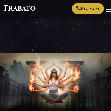
Frabato
Hívj most