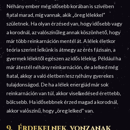
Néhány ember még idősebb korában is szívében
fiatal marad, míg vannak, akik „öreg lélekkel”
születnek. Ha olyan érzésed van, hogy idősebb vagy
a korodnál, az valószínűleg annak köszönhető, hogy
már több reinkarnáción mentél át. A lélek életkor
teória szerint lelkünk is átmegy az érés fázisain, a
gyermek lélektől egészen az idős lélekig. Például ha
már átestél néhány reinkarnáción, de a lelked még
fiatal, akkor a való életben lesz néhány gyerekes
tulajdonságod. De ha a lélek energiád már sok
reinkarnáción van túl, akkor viselkedésed érettebb,
bölcsebb. Ha idősebbnek érzed magad a korodnál,
akkor valószínű, hogy „öreg lelked” van.
9. Érdekelnek, vonzanak