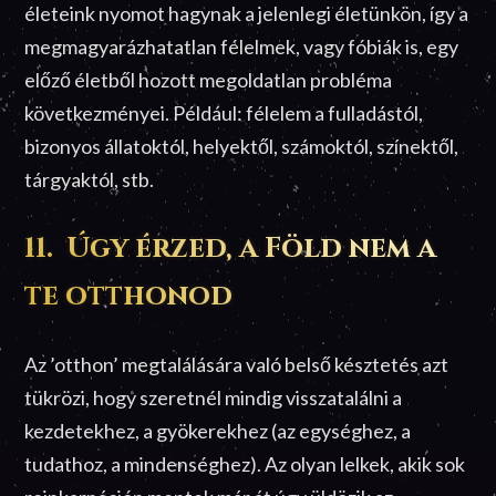
életeink nyomot hagynak a jelenlegi életünkön, így a
megmagyarázhatatlan félelmek, vagy fóbiák is, egy
előző életből hozott megoldatlan probléma
következményei. Például: félelem a fulladástól,
bizonyos állatoktól, helyektől, számoktól, színektől,
tárgyaktól, stb.
11. Úgy érzed, a Föld nem a
te otthonod
Az ’otthon’ megtalálására való belső késztetés azt
tükrözi, hogy szeretnél mindig visszatalálni a
kezdetekhez, a gyökerekhez (az egységhez, a
tudathoz, a mindenséghez). Az olyan lelkek, akik sok