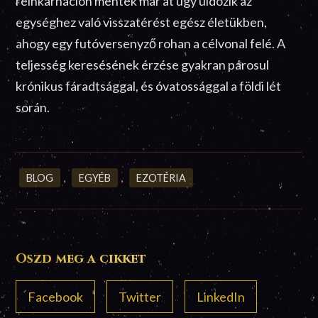
reinkarnáción mentek már át úgy üldözik az
egységhez való visszatérést egész életükben,
ahogy egy futóversenyző rohan a célvonal felé. A
teljesség keresésének érzése gyakran párosul
krónikus fáradtsággal, és óvatossággal a földi lét
során.
BLOG
,
EGYÉB
,
EZOTÉRIA
Oszd meg a cikket
Facebook
Twitter
LinkedIn