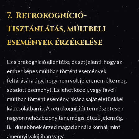
7. Retrokogníció-
Tisztánlátás, múltbeli
események érzékelése
Ez a prekogníció ellentéte, és azt jelenti, hogy az
ember képes múltban történt események
feltárására úgy, hogy nem volt jelen, nem élte meg
az adott eseményt. Ez lehet közeli, vagy távoli
múltban történt esemény, akár a saját életünkkel
kapcsolatban is. A retrokogníciót természetesen
nagyon nehéz bizonyítani, mégis létező jelenség.
8. Idősebbnek érzed magad annál a kornál, mint
amennyi valójában vagy