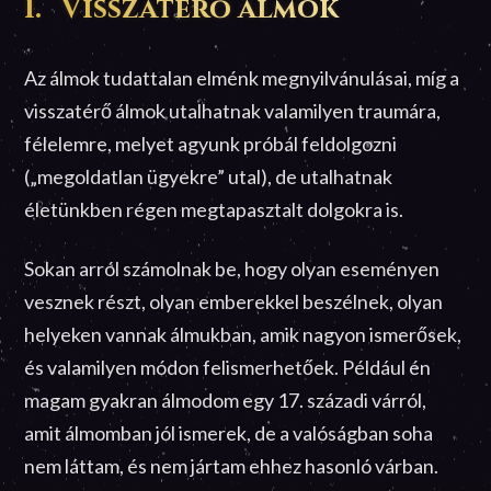
1. Visszatérő álmok
Az álmok tudattalan elménk megnyilvánulásai, míg a
visszatérő álmok utalhatnak valamilyen traumára,
félelemre, melyet agyunk próbál feldolgozni
(„megoldatlan ügyekre” utal), de utalhatnak
életünkben régen megtapasztalt dolgokra is.
Sokan arról számolnak be, hogy olyan eseményen
vesznek részt, olyan emberekkel beszélnek, olyan
helyeken vannak álmukban, amik nagyon ismerősek,
és valamilyen módon felismerhetőek. Például én
magam gyakran álmodom egy 17. századi várról,
amit álmomban jól ismerek, de a valóságban soha
nem láttam, és nem jártam ehhez hasonló várban.