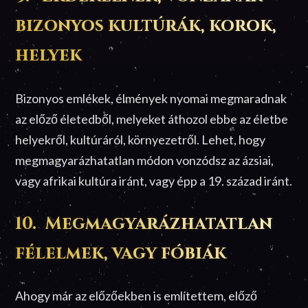
bizonyos kultúrák, korok,
helyek
Bizonyos emlékek, élmények nyomai megmaradnak
az előző életedből, melyeket áthozol ebbe az életbe
helyekről, kultúráról, környezetről. Lehet, hogy
megmagyarázhatatlan módon vonzódsz az ázsiai,
vagy afrikai kultúra iránt, vagy épp a 19. század iránt.
10. Megmagyarázhatatlan
félelmek, vagy fóbiák
Ahogy már az előzőekben is említettem, előző