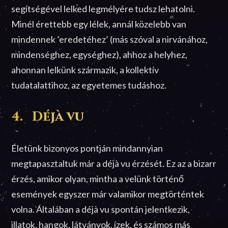
segítségével lelked legmélyére tudsz lehatolni.
Minél érettebb egy lélek, annál közelebb van
mindennek ’eredetéhez’ (más szóval a nirvánához,
mindenséghez, egységhez), ahhoz a helyhez,
ahonnan lelkünk származik, a kollektív
tudatalattihoz, az egyetemes tudáshoz.
4. Déjà vu
Életünk bizonyos pontján mindannyian
megtapasztaltuk már a déjà vu érzését. Ez az a bizarr
érzés, amikor olyan, mintha a velünk történő
események egyszer már valamikor megtörténtek
volna. Általában a déjà vu spontán jelentkezik,
illatok, hangok, látványok, ízek, és számos más