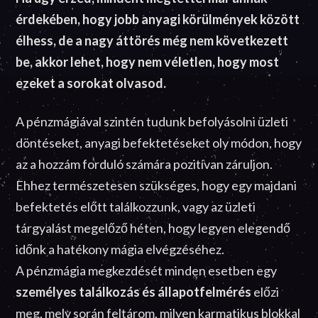
érdekében, hogy jobb anyagi körülmények között
élhess, de a nagy áttörés még nem következett
be, akkor lehet, hogy nem véletlen, hogy most
ezeket a sorokat olvasod.
A pénzmágiával szintén tudunk befolyásolni üzleti
döntéseket, anyagi befektetéseket oly módon, hogy
az a hozzám forduló számára pozitívan záruljon.
Ehhez természetesen szükséges, hogy egy majdani
befektetés előtt találkozzunk, vagy az üzleti
tárgyalást megelőző héten, hogy legyen elegendő
időnk a hatékony mágia elvégzéséhez.
A pénzmágia megkezdését minden esetben egy
személyes találkozás és állapotfelmérés
előzi
meg, mely során feltárom, milyen karmatikus blokkal