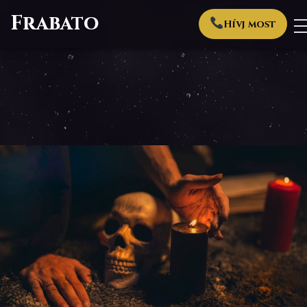
Frabato
Hívj most