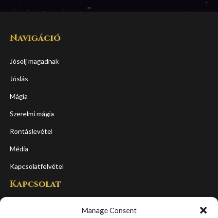
Navigáció
Jósolj magadnak
Jóslás
Mágia
Szerelmi mágia
Rontáslevétel
Média
Kapcsolatfelvétel
Kapcsolat
Cím:
Manage Consent
1065, Budapest, Podmaniczky u 16. fszt.