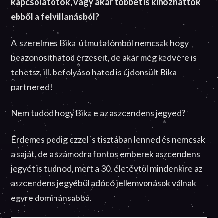
kapcsolatotok, vagy akár többet is kihozhattok
ebből a felvillanásból?
A szerelmes Bika útmutatómból nemcsak hogy
beazonosíthatod érzéseit, de akár még kedvére is
tehetsz, ill. befolyásolhatod is újdonsült Bika
partnered!
Nem tudod hogy Bika e az aszcendens jegyed?
Érdemes pedig ezzel is tisztában lenned és nemcsak
a saját, de a számodra fontos emberek aszcendens
jegyét is tudnod, mert a 30. életévtől mindenkire az
aszcendens jegyéből adódó jellemvonások válnak
egyre dominánsabbá.