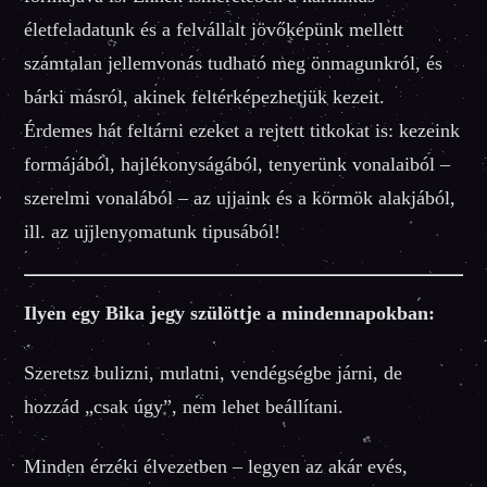
életfeladatunk és a felvállalt jövőképünk mellett
számtalan jellemvonás tudható meg önmagunkról, és
bárki másról, akinek feltérképezhetjük kezeit.
Érdemes hát feltárni ezeket a rejtett titkokat is: kezeink
formájából, hajlékonyságából, tenyerünk vonalaiból –
szerelmi vonalából – az ujjaink és a körmök alakjából,
ill. az ujjlenyomatunk tipusából!
Ilyen egy Bika jegy szülöttje a mindennapokban:
Szeretsz bulizni, mulatni, vendégségbe járni, de
hozzád „csak úgy”, nem lehet beállítani.
Minden érzéki élvezetben – legyen az akár evés,