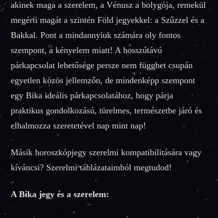
akinek maga a szerelem, a Vénusz a bolygója, remekül
megérti magát a szintén Föld jegyekkel: a Szűzzel és a
Bakkal. Pont a mindannyiuk számára oly fontos
szempont, a kényelem miatt! A hosszútávú
párkapcsolat lehetősége persze nem függhet csupán
egyetlen közös jellemzőn, de mindenképp szempont
egy Bika ideális párkapcsolatához, hogy párja
praktikus gondolkozású, türelmes, természetbe járó és
elhalmozza szeretetével nap mint nap!
Másik horoszkópjegy szerelmi kompatibilitására vagy
kíváncsi? Szerelmi táblázataimból megtudod!
A Bika jegy és a szerelem: