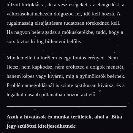
túlzott birtoklásra, de a veszteségeket, az elengedést, a
változásokat nehezen dolgozod fel, idő kell hozzá. A
rugalmasság elsajátítására tudatosan törekedned kell.
Ha nagyon beleragadsz a mókuskerékbe, tudd, hogy a
sors biztos ki fog billenteni belőle.
Mindemellett a türelem is egy fontos erényed. Nem
sietsz, nem kapkodsz, nem erőlteted a dolgok menetét,
hanem képes vagy kivárni, míg a gyümölcsök beérnek.
Problémamegoldásnál is szinte taktikusan kivársz, és a
legalkalmasabb pillanatban hozod azt elő.
Azok a hivatások és munka területek, ahol a Bika
jegy szülöttei kiteljesedhetnek: