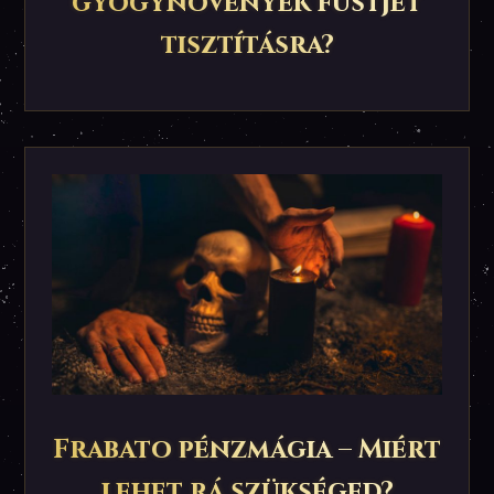
gyógynövények füstjét
tisztításra?
Frabato pénzmágia – Miért
lehet rá szükséged?