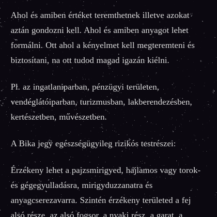
Ahol és amiben értéket teremthetnek illetve azokat
aztán gondozni kell. Ahol és amiben anyagot lehet
formálni. Ott ahol a kényelmet kell megteremteni és
biztosítani, na ott tudod magad igazán kiélni.
Pl. az ingatlaniparban, pénzügyi területen,
vendéglátóiparban, turizmusban, lakberendezésben,
kertészetben, művészetben.
A Bika jegy egészségügyileg rizikós testrészei:
Érzékeny lehet a pajzsmirigyed, hajlamos vagy torok-
és gégegyulladásra, mirigyduzzanatra és
anyagcserezavarra. Szintén érzékeny területed a fej
alsó része, az alsó fogsor, a nyaki rész, a garat, a