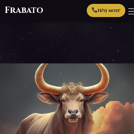
Frabato
Hívj most