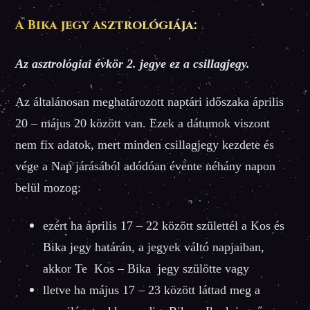
A Bika jegy asztrológiája:
Az asztrológiai évkör 2. jegye ez a csillagjegy.
Az általánosan meghatározott naptári időszaka április
20 – május 20 között van. Ezek a dátumok viszont
nem fix adatok, mert minden csillagjegy kezdete és
vége a Nap járásából adódóan évente néhány napon
belül mozog:
ezért ha április 17 – 22 között születtél a Kos és
Bika jegy határán, a jegyek váltó napjaiban,
akkor Te Kos – Bika jegy szülötte vagy
lletve ha május 17 – 23 között láttad meg a