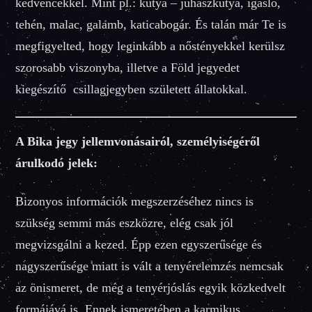
kedvencekkel. Mint pl.: kutya – juhászkutya, igásló,
tehén, malac, galamb, katicabogár. És talán már Te is
megfigyelted, hogy leginkább a nőstényekkel kerülsz
szorosabb viszonyba, illetve a Föld jegyedet
kiegészítő csillagjegyben született állatokkal.
A Bika jegy jellemvonásairól, személyiségéről
árulkodó jelek:
Bizonyos információk megszerzéséhez nincs is
szükség semmi más eszközre, elég csak jól
megvizsgálni a kezed. Épp ezen egyszerűsége és
nagyszerűsége miatt is vált a tenyérelemzés nemcsak
az önismeret, de még a tenyérjóslás egyik közkedvelt
formájává is. Ennek ismeretében a karmikus