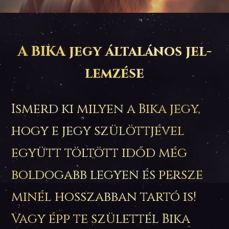
A BIKA jegy általá­nos jel­
lemzése
Ismerd ki milyen a Bika jegy,
hogy e jegy szülöttjével
együtt töltött időd még
boldogabb legyen és persze
minél hosszabban tartó is!
Vagy épp te születtél Bika