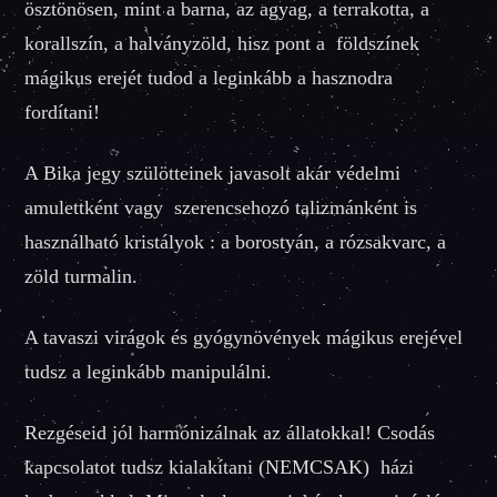
ösztönösen, mint a barna, az agyag, a terrakotta, a
korallszín, a halványzöld, hisz pont a földszínek
mágikus erejét tudod a leginkább a hasznodra
fordítani!
A Bika jegy szülötteinek javasolt akár védelmi
amulettként vagy szerencsehozó talizmánként is
használható kristályok : a borostyán, a rózsakvarc, a
zöld turmalin.
A tavaszi virágok és gyógynövények mágikus erejével
tudsz a leginkább manipulálni.
Rezgéseid jól harmónizálnak az állatokkal! Csodás
kapcsolatot tudsz kialakítani (NEMCSAK) házi