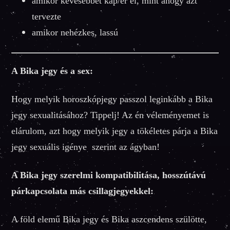
amikor kevesebbet kap/ér el, mint ahogy azt
tervezte
amikor nehézkes, lassú
A Bika jegy és a sex:
Hogy melyik horoszkópjegy passzol leginkább a Bika
jegy sexualitásához? Tippelj! Az én véleményemet is
elárulom, azt hogy melyik jegy a tökéletes párja a Bika
jegy sexuális igénye szerint az ágyban!
A Bika jegy szerelmi kompatibilitása, hosszútávú
párkapcsolata más csillagjegyekkel:
A föld elemű Bika jegy és Bika aszcendens szülötte,