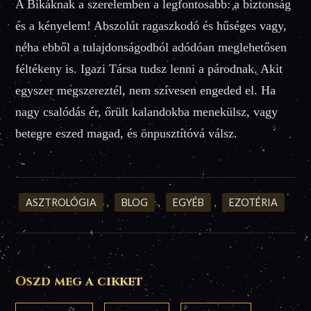
A Bikáknak a szerelemben a legfontosabb: a biztonság
és a kényelem! Abszolút ragaszkodó és hűséges vagy,
néha ebből a tulajdonságodból adódóan meglehetősen
féltékeny is. Igazi Társa tudsz lenni a párodnak. Akit
egyszer megszereztél, nem szívesen engeded el. Ha
nagy csalódás ér, őrült kalandokba menekülsz, vagy
betegre eszed magad, és önpusztítóvá válsz.
ASZTROLÓGIA
,
BLOG
,
EGYÉB
,
EZOTÉRIA
Oszd meg a cikket