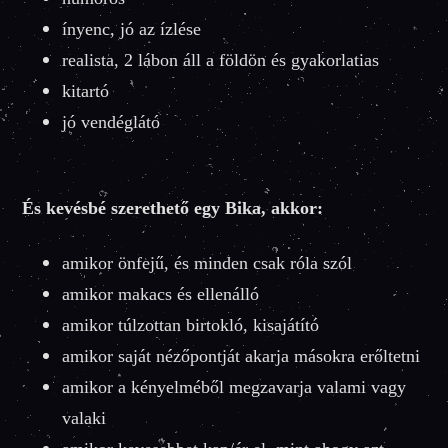
ínyenc, jó az ízlése
realista, 2 lábon áll a földön és gyakorlatias
kitartó
jó vendéglátó
És kevésbé szerethető egy Bika, akkor:
amikor önfejű, és minden csak róla szól
amikor makacs és ellenálló
amikor túlzottan birtokló, kisajátító
amikor saját nézőpontját akarja másokra erőltetni
amikor a kényelméből megzavarja valami vagy
valaki