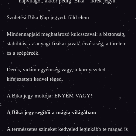
napvilágot, akkor pedig Bika – Ikrek jegyű.
Születési Bika Nap jegyed: föld elem
Mindennapjaid meghatározó kulcsszavai: a biztonság,
stabilitás, az anyagi-fizikai javak, érzékiség, a türelem
és a szépérzék.
Derűs, vidám egyéniség vagy, a környezeted
kifejezetten kedvel téged.
A Bika jegy mottója: ENYÉM VAGY!
A Bika jegy segítői a mágia világában:
A természetes színeket kedveled leginkább te magad is