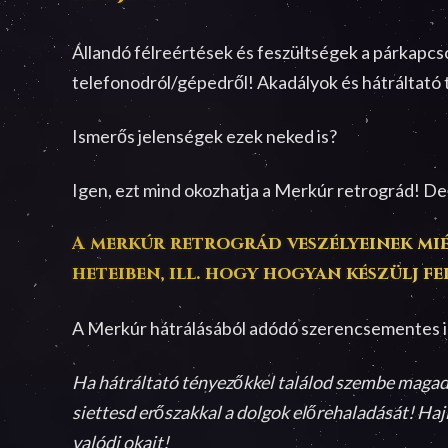
Állandó félreértések és feszültségek a párkapcs
telefonodról/gépedről! Akadályok és hátráltató
Ismerős jelenségek ezek neked is?
Igen, ezt mind okozhatja a Merkúr retrográd! De
A merkúr retrográd veszélyeinek miér
heteiben, ill. hogy hogyan készülj fe
A Merkúr hátrálásából adódó szerencsementes idős
Ha hátráltató tényezőkkel találod szembe magad, á
siettesd erőszakkal a dolgok előrehaladását! Ha
valódi okait!