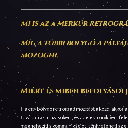
Mi is az a Merkúr retrogr
Míg a többi bolygó a pályá
mozogni.
Miért és miben befolyásol
Ha egy bolygó retrográd mozgásba kezd, akkor a 
továbbá az utazásokért, és az elektronikáért fele
megnehezíti a kommunikációt, tönkreteheti az el