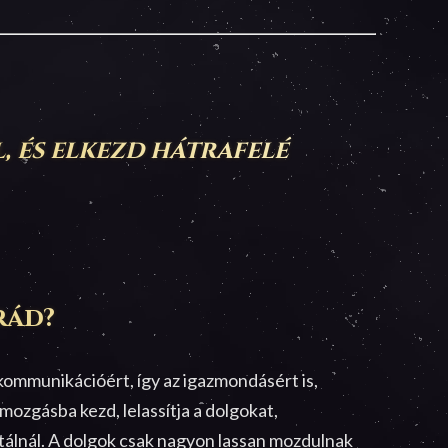
, és elkezd hátrafelé
rád?
kommunikációért, így az igazmondásért is,
mozgásba kezd, lelassítja a dolgokat,
tálnál. A dolgok csak nagyon lassan mozdulnak