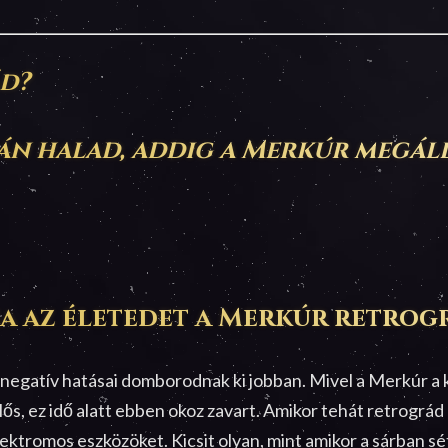
ád?
ján halad, addig a Merkúr megáll
ja az életedet a Merkúr retrog
negatív hatásai domborodnak ki jobban. Mivel a Merkúr a 
lős, ez idő alatt ebben okoz zavart. Amikor tehát retrográd 
ektromos eszközöket. Kicsit olyan, mint amikor a sárban sé