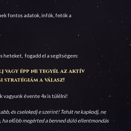
ek fontos adatok, infók, fotók a
s heteket, fogadd el a segítségem:
j vagy épp ne tegyél az aktív
si stratégiám a válasz!
 vagyunk évente 4x is túlélni!
bb, és cselekedj e szerint! Tehát ne kapkodj, ne
b, ha előbb megérted a benned dúló ellentmondás