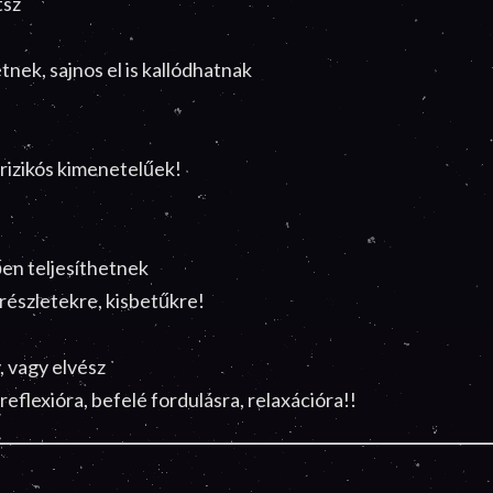
tsz
nek, sajnos el is kallódhatnak
rizikós kimenetelűek!
en teljesíthetnek
részletekre, kisbetűkre!
, vagy elvész
reflexióra, befelé fordulásra, relaxációra!!