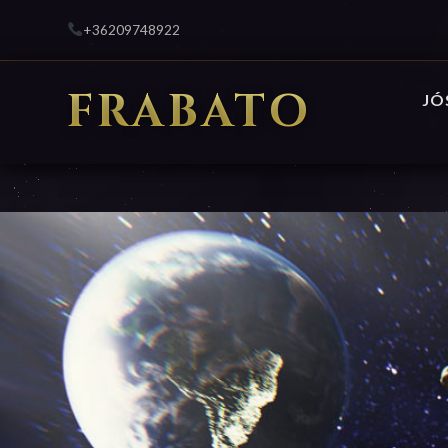
+36209748922
FRABATO
JÓ