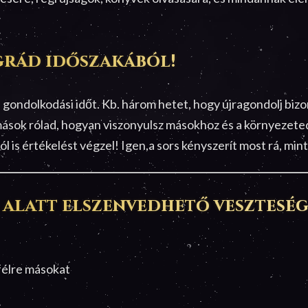
grád időszakából!
s gondolkodási időt. Kb. három hetet, hogy újragondolj bizo
ások rólad, hogyan viszonyulsz másokhoz és a környezete
ól is értékelést végzel! Igen,a sors kényszerít most rá, mi
 alatt elszenvedhető vesztesé
 félre másokat