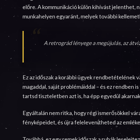
előre. A kommunikáció külön kihívást jelenthet,
munkahelyen egyaránt, melyek további kelleme
A retrográd lényege a megújulás, az átvizs
Ez az időszak a korábbi ügyek rendbetételének vag
magaddal, saját problémáiddal – és ez rendben is 
tartsd tiszteletben azt is, ha épp egyedül akarna
Egyáltalán nem ritka, hogy régi ismerősökkel vár
fényképeidet, és újra felelevenítheted az emlé
Továbbá, ez egy remek időszak a ruhák leselejte