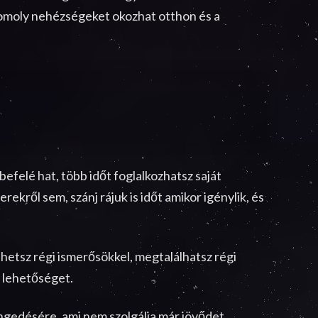
 komoly nehézségeket okozhat otthon és a
befelé hat, több időt foglalkozhatsz saját
kről sem, szánj rájuk is időt amikor igénylik, és
lhetsz régi ismerősökkel, megtalálhatsz régi
 lehetőséget.
ngedésére, ami nem szolgálja már jövődet,