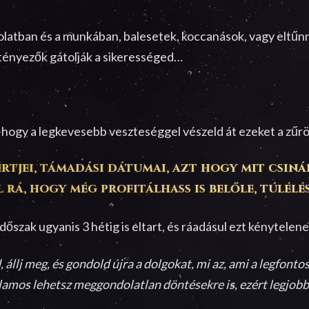
olatban és a munkában, balesetek, koccanások, vagy eltűnn
 tényezők gátolják a sikerességed…
 hogy a legkevesebb veszteséggel vészeld át ezeket a zűrö
tjei, támadási dátumai, azt hogy mit csinál
l rá, hogy még profitálhass is belőle, túlélé
zak ugyanis 3 hétig is eltart, és ráadásul ezt kénytelenek
llj meg, és gondold újra a dolgokat, mi az, ami a legfontosa
jlamos lehetsz meggondolatlan döntésekre is, ezért legjob