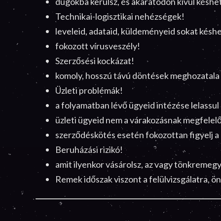
dugókba kerülsz, és akaratodon kívül késhe
Technikai-logisztikai nehézségek!
leveleid, adataid, küldeményeid sokat késhet
fokozott vírusveszély!
Szerzősési kockázat!
komoly, hosszú távú döntések meghozatala 
Üzleti problémák!
a folyamatban lévő ügyeid intézése lelassul
üzleti ügyeid nem a várakozásnak megfelelő
szerződéskötés esetén fokozottan figyelj a 
Beruházási rizikó!
amit ilyenkor vásárolsz, az vagy tönkremegy
Remek időszak viszont a felülvizsgálatra, ön