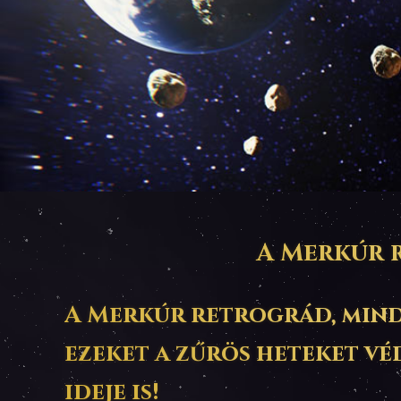
A Merkúr r
A Merkúr retrográd, mind
ezeket a zűrös heteket vé
ideje is!