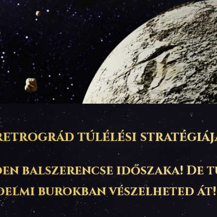
etrográd túlélési stratégiáj
en balszerencse időszaka! De t
delmi burokban vészelheted át!