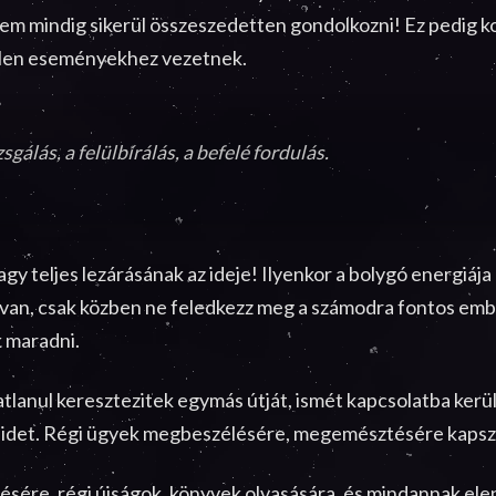
 nem mindig sikerül összeszedetten gondolkozni! Ez pedig
tlen eseményekhez vezetnek.
gálás, a felülbírálás, a befelé fordulás.
y teljes lezárásának az ideje! Ilyenkor a bolygó energiája 
van, csak közben ne feledkezz meg a számodra fontos embere
k maradni.
atlanul keresztezitek egymás útját, ismét kapcsolatba kerü
keidet. Régi ügyek megbeszélésére, megemésztésére kapsz
zésére, régi újságok, könyvek olvasására, és mindannak ele