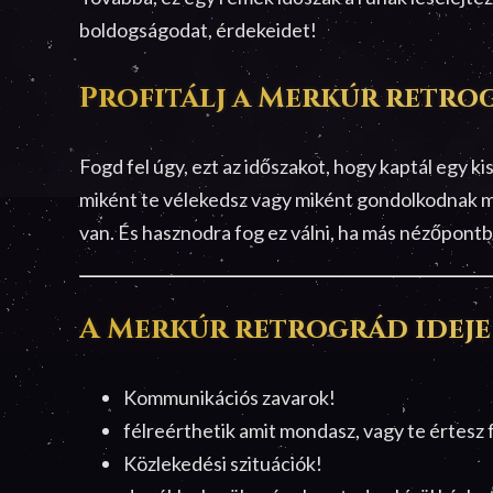
boldogságodat, érdekeidet!
Profitálj a Merkúr retro
Fogd fel úgy, ezt az időszakot, hogy kaptál egy ki
miként te vélekedsz vagy miként gondolkodnak m
van. És hasznodra fog ez válni, ha más nézőpontb
A Merkúr retrográd ideje
Kommunikációs zavarok!
félreérthetik amit mondasz, vagy te értesz
Közlekedési szituációk!