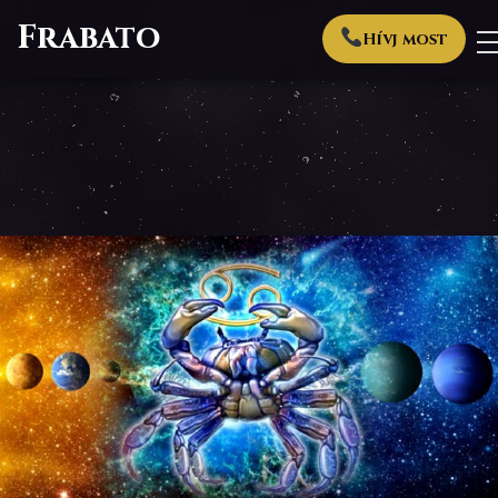
Frabato
Hívj most