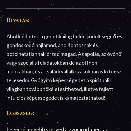
Hivatás:
Ahol kiélheted a genetikailag beléd kódolt segítő és
gondoskodó hajlamod, ahol fontosnak és
pótolhatatlannak érzed magad. Az ápolás, az óvónői
vagy szociális feladatokban de az otthoni
munkákban, és a családi vállalkozásokban is ki tudsz
teljesedni. Gyógyító képességedet a spirituális
világban tovább tökéletesítheted, illetve fejlett
intuíciós képességedet is kamatoztathatod!
Egészség:
Legérzékenyebb szerved a gyomrod, mert az