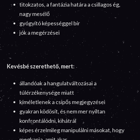
titokzatos, a fantázia határa a csillagos ég,
nagy mesélő
gyógyító képességgel bír
jók a megérzései
Kevésbé szerethető, mert:
állandóak a hangulatváltozásai a
túlérzékenysége miatt
kíméletlenek a csípős megjegyzései
gyakran ködösít, és nem mer nyíltan
konfrontálódni, kihátrál
képes érzelmileg manipulálni másokat, hogy
megkapja, amit akar