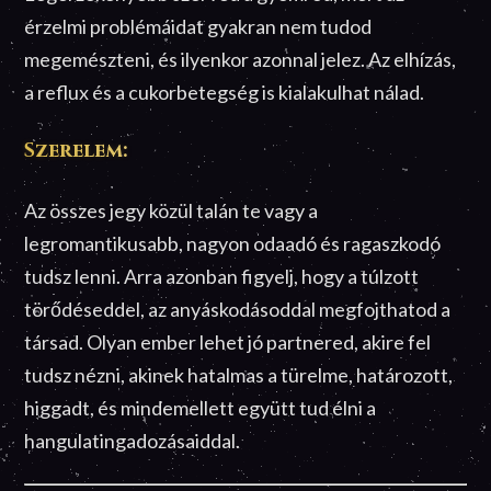
érzelmi problémáidat gyakran nem tudod
megemészteni, és ilyenkor azonnal jelez. Az elhízás,
a reflux és a cukorbetegség is kialakulhat nálad.
Szerelem:
Az összes jegy közül talán te vagy a
legromantikusabb, nagyon odaadó és ragaszkodó
tudsz lenni. Arra azonban figyelj, hogy a túlzott
törődéseddel, az anyáskodásoddal megfojthatod a
társad. Olyan ember lehet jó partnered, akire fel
tudsz nézni, akinek hatalmas a türelme, határozott,
higgadt, és mindemellett együtt tud élni a
hangulatingadozásaiddal.