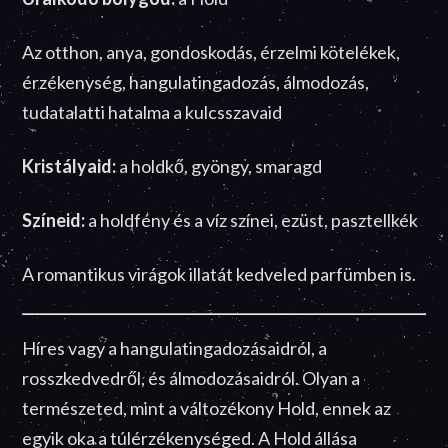
Az otthon, anya, gondoskodás, érzelmi kötelékek,
érzékenység, hangulatingadozás, álmodozás,
tudatalatti hatalma a kulcsszavaid
Kristályaid:
a holdkő, gyöngy, smaragd
Színeid:
a holdfény és a víz színei, ezüst, pasztellkék
A romantikus virágok illatát kedveled parfümben is.
Híres vagy a hangulatingadozásaidról, a
rosszkedvedről, és álmodozásaidról. Olyan a
természeted, mint a változékony Hold, ennek az
egyik oka a túlérzékenységed. A Hold állása