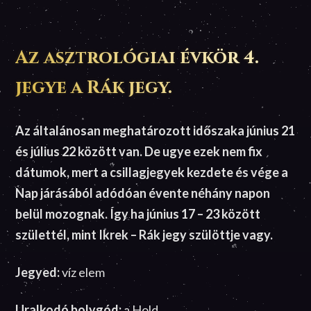
Az asztrológiai évkör 4.
jegye a Rák jegy.
Az általánosan meghatározott időszaka június 21
és július 22 között van. De ugye ezek nem fix
dátumok, mert a csillagjegyek kezdete és vége a
Nap járásából adódóan évente néhány napon
belül mozognak. Így ha június 17 – 23 között
születtél, mint Ikrek – Rák jegy szülöttje vagy.
Jegyed:
víz elem
Uralkodó bolygód:
a Hold