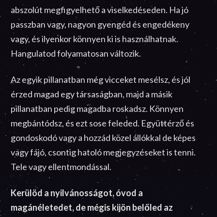
abszolút megfigyelhető a viselkedéseden. Ha jó
passzban vagy, nagyon gyengéd és engedékeny
vagy, és ilyenkor könnyen ki is használhatnak.
Hangulatod folyamatosan változik.
Az egyik pillanatban még vicceket mesélsz, és jól
érzed magad egy társaságban, majd a másik
pillanatban pedig magadba roskadsz. Könnyen
megbántódsz, és ezt sose feleded. Együttérző és
gondoskodó vagy a hozzád közel állókkal de képes
vagy fájó, csontig hatoló megjegyzéseket is tenni.
Tele vagy ellentmondással.
Kerülöd a nyilvánosságot, óvod a
magánéletedet, de mégis kijön belőled az