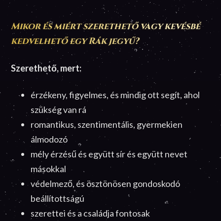
Mikor és miért szerethető vagy kevésbé
kedvelhető egy Rák jegyű?
Szerethető, mert:
érzékeny, figyelmes, és mindig ott segít, ahol
szükség van rá
romantikus, szentimentális, gyermekien
álmodozó
mély érzésű és együtt sír és együtt nevet
másokkal
védelmező, és ösztönösen gondoskodó
beállítottságú
szerettei és a családja fontosak