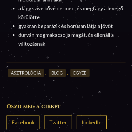
a lágy szíve kővé dermed, és megfagy a levegő
körülötte
gyakran beparázik és borúsan látja a jövőt
durván megmakacsolja magát, és ellenáll a
változásnak
ASZTROLÓGIA
,
BLOG
,
EGYÉB
Oszd meg a cikket
Facebook
Twitter
LinkedIn