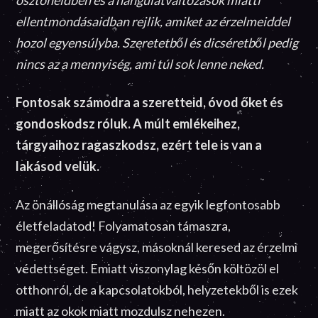
ösztöneidben és a hangulatváltozások miatti
ellentmondásaidban rejlik, amiket az érzelmeiddel
hozol egyensúlyba. Szeretetből és dicséretből pedig
nincs az a mennyiség, ami túl sok lenne neked.
Fontosak számodra a szeretteid, óvod őket és
gondoskodsz róluk. A múlt emlékeihez,
tárgyaihoz ragaszkodsz, ezért tele is van a
lakásod velük.
Az önállóság megtanulása az egyik legfontosabb
életfeladatod! Folyamatosan támaszra,
megerősítésre vágysz, másoknál keresed az érzelmi
védettséget. Emiatt viszonylag későn költözöl el
otthonról, de a kapcsolatokból, helyzetekből is ezek
miatt az okok miatt mozdulsz nehezen.