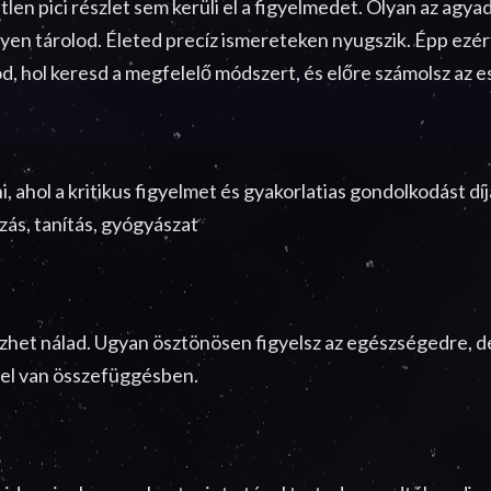
en pici részlet sem kerüli el a figyelmedet. Olyan az agy
lyen tárolod. Életed precíz ismereteken nyugszik. Épp ezér
dod, hol keresd a megfelelő módszert, és előre számolsz az 
, ahol a kritikus figyelmet és gyakorlatias gondolkodást díj
zás, tanítás, gyógyászat
zhet nálad. Ugyan ösztönösen figyelsz az egészségedre, d
sel van összefüggésben.