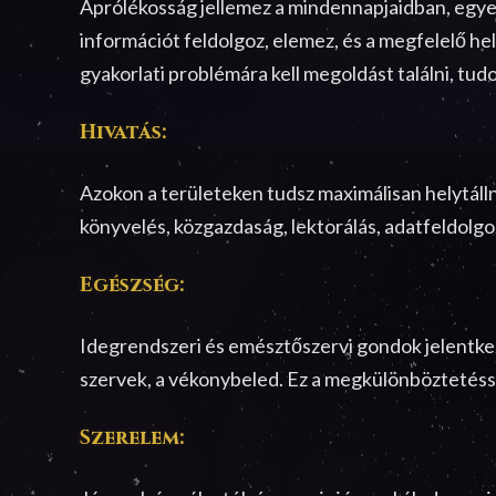
Aprólékosság jellemez a mindennapjaidban, egyetl
információt feldolgoz, elemez, és a megfelelő he
gyakorlati problémára kell megoldást találni, tu
Hivatás:
Azokon a területeken tudsz maximálisan helytállni
könyvelés, közgazdaság, lektorálás, adatfeldolgo
Egészség:
Idegrendszeri és emésztőszervi gondok jelentke
szervek, a vékonybeled. Ez a megkülönböztetés
Szerelem: