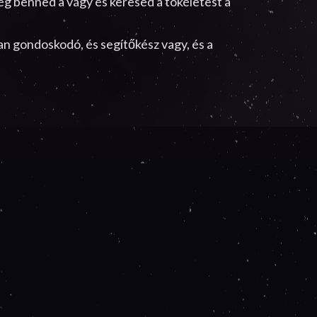
g ég benned a vágy és keresed a tökéletest a
n gondoskodó, és segítőkész vagy, és a