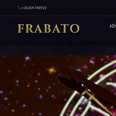
+36209748922
FRABATO
JÓ