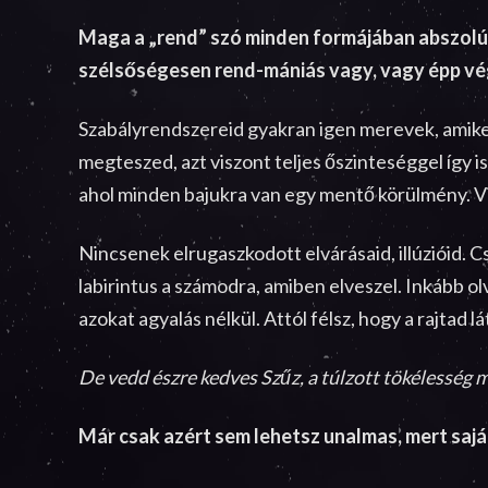
Maga a „rend” szó minden formájában abszolút
szélsőségesen rend-mániás vagy, vagy épp vé
Szabályrendszereid gyakran igen merevek, amiken 
megteszed, azt viszont teljes őszinteséggel így 
ahol minden bajukra van egy mentő körülmény. Vi
Nincsenek elrugaszkodott elvárásaid, illúzióid. 
labirintus a számodra, amiben elveszel. Inkább ol
azokat agyalás nélkül. Attól félsz, hogy a rajtad 
De vedd észre kedves Szűz, a túlzott tökélesség
Már csak azért sem lehetsz unalmas, mert saj