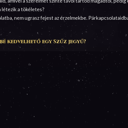
jaid, amivel a szerelmet szinte távol tartod magadtól, pedi
létezik a tökéletes?
atba, nem ugrasz fejest az érzelmekbe. Párkapcsolataidba
bé kedvelhető egy Szűz jegyű?