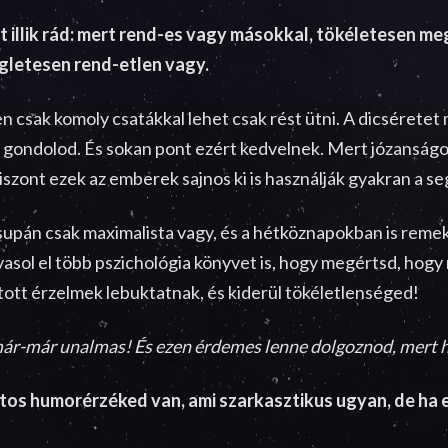
 illik rád: mert rend-es vagy másokkal, tökéletesen me
gletesen rend-etlen vagy.
csak komoly csatákkal lehet csak rést ütni. A dicséretet m
is gondolod. És sokan pont ezért kedvelnek. Mert józanságo
szont ezek az emberek sajnos ki is használják gyakran a s
Csupán csak maximalista vagy, és a hétköznapokban is remek
vasol el több pszichológia könyvet is, hogy megértsd, hogy 
látott érzelmek lebuktatnak, és kiderül tökéletlenséged!
 már-már unalmas! És ezen érdemes lenne dolgoznod, mert h
átos humorérzéked van, ami szarkasztikus ugyan, de ha 