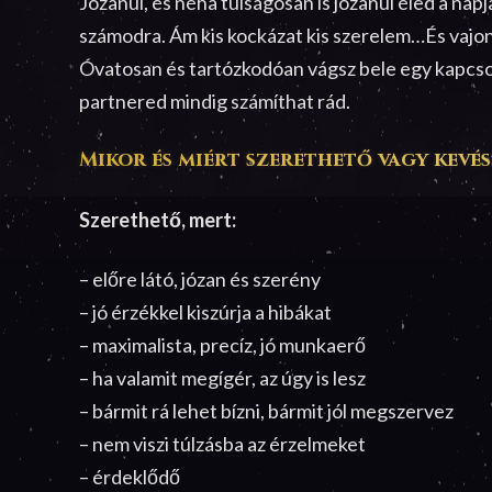
Józanul, és néha túlságosan is józanul éled a nap
számodra. Ám kis kockázat kis szerelem…És vajon 
Óvatosan és tartózkodóan vágsz bele egy kapcsol
partnered mindig számíthat rád.
Mikor és miért szerethető vagy kevés
Szerethető, mert:
– előre látó, józan és szerény
– jó érzékkel kiszúrja a hibákat
– maximalista, precíz, jó munkaerő
– ha valamit megígér, az úgy is lesz
– bármit rá lehet bízni, bármit jól megszervez
– nem viszi túlzásba az érzelmeket
– érdeklődő