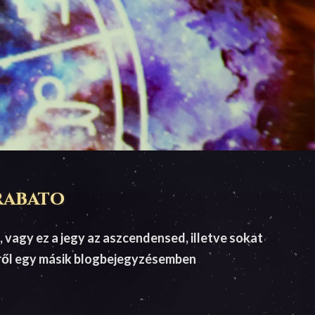
Frabato
, vagy ez a jegy az aszcendensed, illetve sokat
zről egy másik blogbejegyzésemben