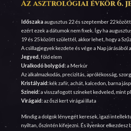
Az asztrológiai évkör 6. je
Időszaka
augusztus 22 és szeptember 22 között 
ezért ezek a dátumok nem fixek. Így ha augusztus
19 és 25 között születtél, akkor lehet, hogy a Sz
A csillagjegyek kezdete és vége a Nap járásábó
Jegyed
, föld elem
Uralkodó bolygód:
a Merkúr
Az alkalmazkodás, precizitás, aprólékosság, szorg
Kristályaid:
kék zafír, achát, kalcedon, barna jásp
Színeid:
a visszafogott színeket kedveled, mint pl
Virágaid:
az őszi kert virágai illata
Mindig a dolgok lényegét keresek, igazi intellek
nyíltan, őszintén kifejezni. És ilyenkor elkezdesz b