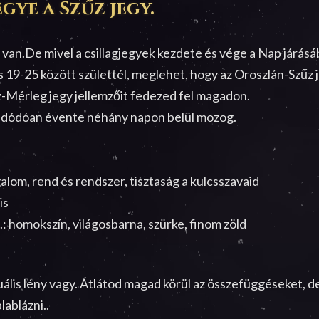
gye a Szűz jegy.
van.De mivel a csillagjegyek kezdete és vége a Nap járá
 19-25 között születtél, meglehet, hogy az Oroszlán-Szűz 
űz-Mérleg jegy jellemzőit fedezed fel magadon.
l adódóan évente néhány napon belül mozog.
alom, rend és rendszer, tisztaság a kulcsszavaid
is
.: homokszín, világosbarna, szürke, finom zöld
tuális lény vagy. Átlátod magad körül az összefüggéseket, 
lablázni..