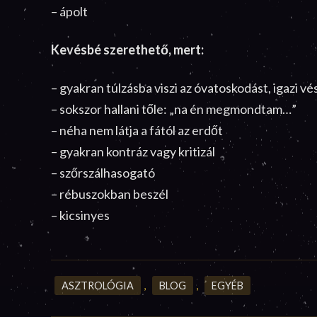
– ápolt
Kevésbé szerethető, mert:
– gyakran túlzásba viszi az óvatoskodást, igazi v
– sokszor hallani tőle: „na én megmondtam…”
– néha nem látja a fától az erdőt
– gyakran kontráz vagy kritizál
– szőrszálhasogató
– rébuszokban beszél
– kicsinyes
ASZTROLÓGIA
,
BLOG
,
EGYÉB