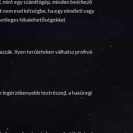
ad, mint egy számítógép, minden beérkező
t nem esel kétségbe, ha egy elméleti vagy
esetleges hibalehetőségekkel.
azzák. Ilyen területeken válhatsz profivá:
e legérzékenyebb testrészed, a hasüregi