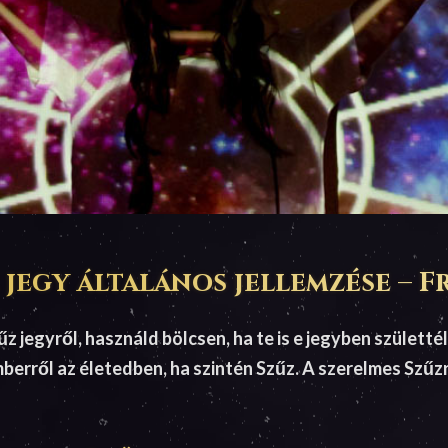
 jegy általános jellemzése – 
 jegyről, használd bölcsen, ha te is e jegyben születtél
berről az életedben, ha szintén Szűz. A szerelmes Szű