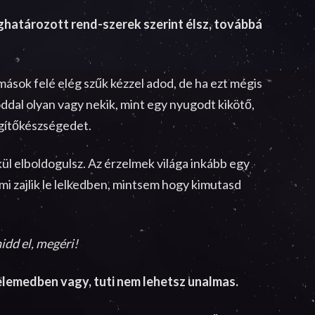
ghatározott rend-szerek szerint élsz, továbbá
ások felé elég szűk kézzel adod, de ha ezt mégis
ddal olyan vagy nekik, mint egy nyugodt kikötő,
egítőkészségedet.
ül elboldogulsz. Az érzelmek világa inkább egy
mi zajlik le lelkedben, mintsem hogy kimutasd
idd el, megéri!
elemedben vagy, tuti nem lehetsz unalmas.