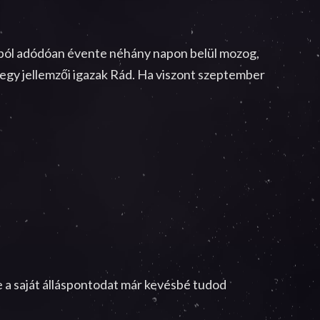
sából adódóan évente néhány napon belül mozog,
jegy jellemzői igazak Rád. Ha viszont szeptember
de a saját álláspontodat már kevésbé tudod