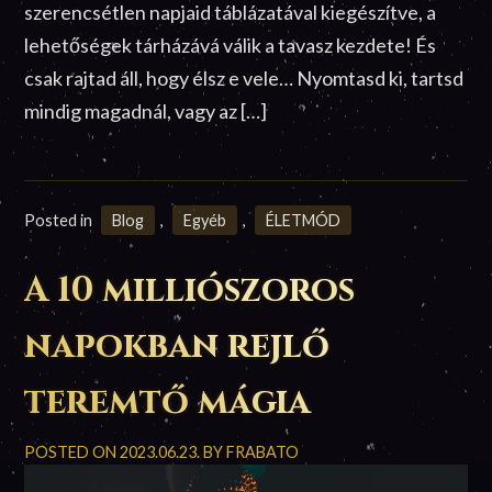
szerencsétlen napjaid táblázatával kiegészítve, a
lehetőségek tárházává válik a tavasz kezdete! És
csak rajtad áll, hogy élsz e vele… Nyomtasd ki, tartsd
mindig magadnál, vagy az […]
Posted in
Blog
,
Egyéb
,
ÉLETMÓD
A 10 milliószoros
napokban rejlő
teremtő mágia
POSTED ON
2023.06.23.
BY
FRABATO