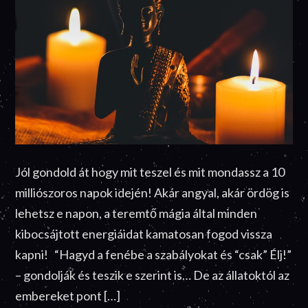
Jól gondold át hogy mit teszel és mit mondassz a 10
milliószoros napok idején! Akár angyal, akár ördög is
lehetsz e napon, a teremtő mágia által minden
kibocsájtott energiáidat kamatosan fogod vissza
kapni! “Hagyd a fenébe a szabályokat és “csak” Élj!”
– gondolják és teszik e szerint is… De az állatoktól az
embereket pont […]