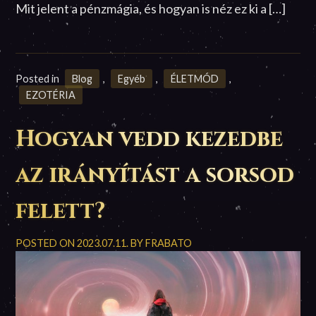
Mit jelent a pénzmágia, és hogyan is néz ez ki a […]
Posted in
Blog
,
Egyéb
,
ÉLETMÓD
,
EZOTÉRIA
Hogyan vedd kezedbe
az irányítást a sorsod
felett?
POSTED ON
2023.07.11.
BY
FRABATO