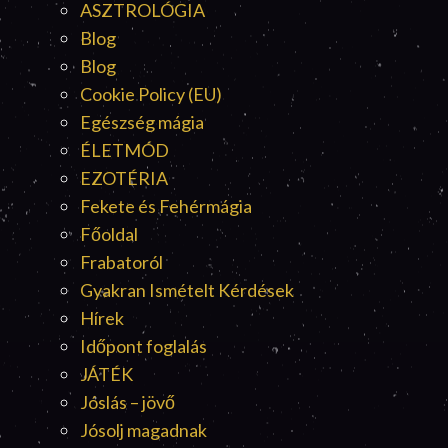
ASZTROLÓGIA
Blog
Blog
Cookie Policy (EU)
Egészség mágia
ÉLETMÓD
EZOTÉRIA
Fekete és Fehérmágia
Főoldal
Frabatoról
Gyakran Ismételt Kérdések
Hírek
Időpont foglalás
JÁTÉK
Jóslás – jövő
Jósolj magadnak