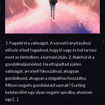
1. Fogadd el a valóságot. A sorsod irányításához
először el kell fogadnod, hogy ki vagy és hol tartasz
most az életedben, a karmád útján. 2. Alakítsd át a
gondolkodásmódod. Ha elfogadtad a jelen
valóságát, arra kell fókuszálnod, ahogyan
gondolkozol, ahogyan a dolgokhoz hozzáállsz.
Milyen negatív gondolataid vannak? Esetleg
belekerültél egy olyan negatív spirálba, ahonnan
úgy […]