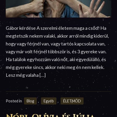
Gábor kérdése A szerelmi életem maga a csőd! Ha
megtetszik nekem valaki, akkor arról mindig kiderül,
hogy vagy férjnél van, vagy tartós kapcsolata van,
vagy már volt férjnél többször is, és 3 gyereke van.
Ha találok egy hozzám való nőt, aki egyedülálló, és
még gyereke sincs, akkor neki meg én nem kellek.
Lesz még valaha […]
Posted in
Blog
,
Egyéb
,
ÉLETMÓD