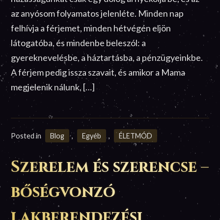
az anyósom folyamatos jelenléte. Minden nap
felhívja a férjemet, minden hétvégén eljön
látogatóba, és mindenbe beleszól: a
gyereknevelésbe, a háztartásba, a pénzügyeinkbe.
A férjem pedig issza szavait, és amikor a Mama
megjelenik nálunk, […]
Posted in
Blog
,
Egyéb
,
ÉLETMÓD
Szerelem és szerencse –
bőségvonzó
lakberendezési