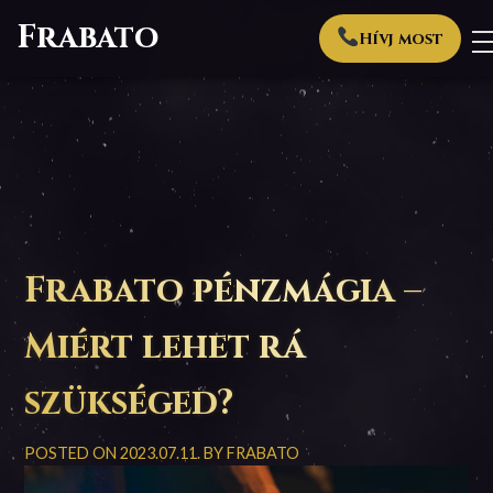
Frabato
Hívj most
Frabato pénzmágia –
Miért lehet rá
szükséged?
POSTED ON
2023.07.11.
BY
FRABATO