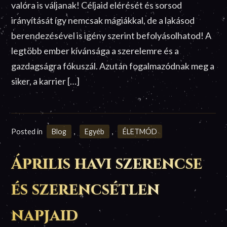
valóra is váljanak! Céljaid elérését és sorsod
irányítását így nemcsak mágiákkal, de a lakásod
berendezésével is igény szerint befolyásolhatod! A
legtöbb ember kívánsága a szerelemre és a
gazdagságra fókuszál. Azután fogalmazódnak meg a
siker, a karrier […]
Posted in
Blog
,
Egyéb
,
ÉLETMÓD
Április havi szerencse
és szerencsétlen
napjaid