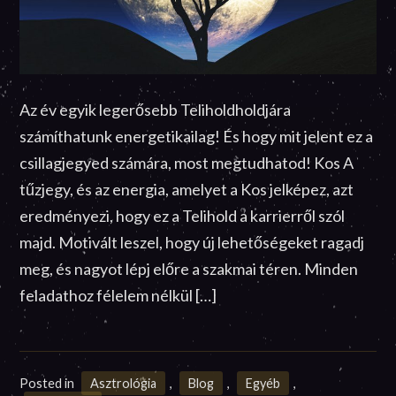
Az év egyik legerősebb Teliholdholdjára
számíthatunk energetikailag! És hogy mit jelent ez a
csillagjegyed számára, most megtudhatod! Kos A
tűzjegy, és az energia, amelyet a Kos jelképez, azt
eredményezi, hogy ez a Telihold a karrierről szól
majd. Motivált leszel, hogy új lehetőségeket ragadj
meg, és nagyot lépj előre a szakmai téren. Minden
feladathoz félelem nélkül […]
Posted in
Asztrológia
,
Blog
,
Egyéb
,