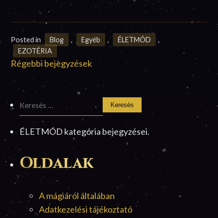
Posted in
Blog
,
Egyéb
,
ÉLETMÓD
,
EZOTÉRIA
Bejegyzés
Régebbi bejegyzések
navigáció
Keresés:
ÉLETMÓD kategória bejegyzései.
Oldalak
A mágiáról általában
Adatkezelési tájékoztató