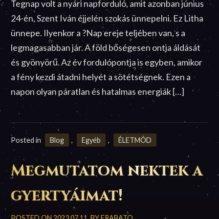
Tegnap volt a nyári napforduló, amit azonban június
24-én, Szent Iván éjjelén szokás ünnepelni. Ez Litha
ünnepe. Ilyenkor a ?Nap ereje teljében van, s a
legmagasabban jár. A föld bőségesen ontja áldását
és gyönyörű. Az év fordulópontja is egyben, amikor
a fény kezdi átadni helyét a sötétségnek. Ezen a
napon olyan páratlan és hatalmas energiák […]
Posted in
Blog
,
Egyéb
,
ÉLETMÓD
Megmutatom nektek a
gyertyáimat!
POSTED ON
2023.07.11.
BY
FRABATO