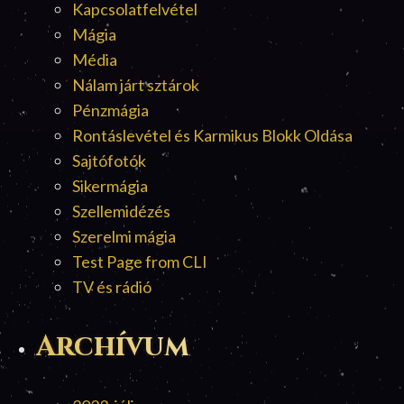
Kapcsolatfelvétel
Mágia
Média
Nálam járt sztárok
Pénzmágia
Rontáslevétel és Karmikus Blokk Oldása
Sajtófotók
Sikermágia
Szellemidézés
Szerelmi mágia
Test Page from CLI
TV és rádió
Archívum