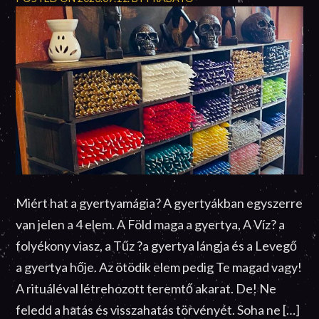
Miért hat a gyertyamágia? A gyertyákban egyszerre
van jelen a 4 elem. A Föld maga a gyertya, A Víz? a
folyékony viasz, a Tűz ?a gyertya lángja és a Levegő
a gyertya hője. Az ötödik elem pedig Te magad vagy!
A rituáléval létrehozott teremtő akarat. De! Ne
feledd a hatás és visszahatás törvényét. Soha ne […]