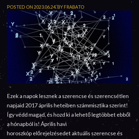
POSTED ON
2023.06.24.
BY
FRABATO
Ezek a napok lesznek a szerencse és szerencsétlen
napjaid 2017 április heteiben számmisztika szerint!
Így védd magad, és hozd ki a lehető legtöbbet ebből
a hónapból is! Április havi
horoszkóp előrejelzésedet aktuális szerencse és