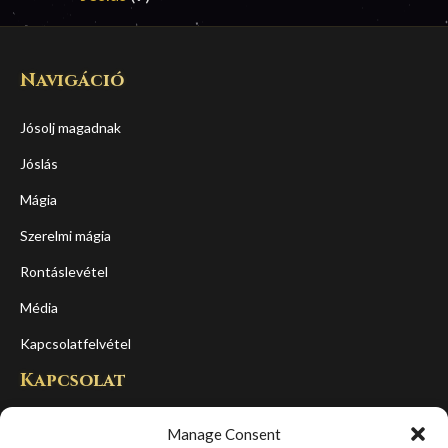
Navigáció
Jósolj magadnak
Jóslás
Mágia
Szerelmi mágia
Rontáslevétel
Média
Kapcsolatfelvétel
Kapcsolat
Cím:
Manage Consent
1065, Budapest, Podmaniczky u 16. fszt.