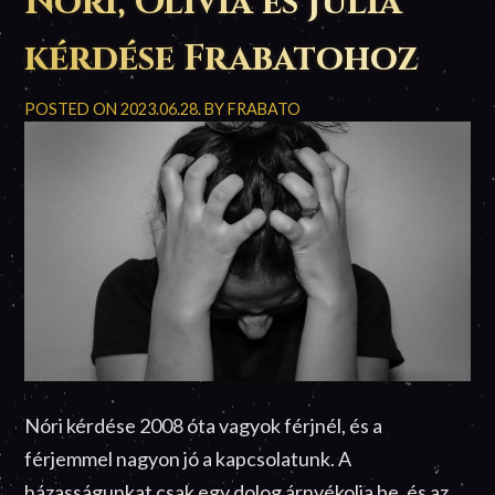
Nóri, Olívia és Júlia
kérdése Frabatohoz
POSTED ON
2023.06.28.
BY
FRABATO
Nóri kérdése 2008 óta vagyok férjnél, és a
férjemmel nagyon jó a kapcsolatunk. A
házasságunkat csak egy dolog árnyékolja be, és az