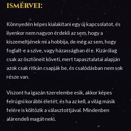
ismérvei:
Könnyedén képes kialakítani egy új kapcsolatot, és
ilyenkor nem nagyon érdekli az sem, hogy a
kiszemeltjének mi a hobbija, de még az sem, hogy
foglalt-e a szíve, vagy házasságban él e. Kizárólag
csak az ösztöneit követi, mert tapasztalatai alapján
azok csak ritkán csapják be, és csalódásban nem sok
része van.
Viszont ha igazán szerelembe esik, akkor képes
felrúgni korábbi életét, és ha az kell, a világ másik
felére is költözik a választottjával. Mindenben
alárendeli magát neki.