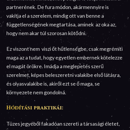
partnerének. De fura módon, akármennyire is
vakítja el a szerelem, mindig ott van benne a
függetlenségének megtartása, aminek az oka az,
hogy nem akar túl szorosan kötődni.
Ez viszont nem viszi őt hűtlenségbe, csak megrémíti
maga az a tudat, hogy egyetlen embernek kötelezze
el magát örökre. Imádja a meglepetés szerű
szerelmet, képes beleszeretni valakibe első látásra,
és olyasvalakibe is, akiről ezt se ő maga, se
környezete nem gondolná.
Hódítási praktikái:
Tüzes jegyéből fakadóan szereti a társasági életet,