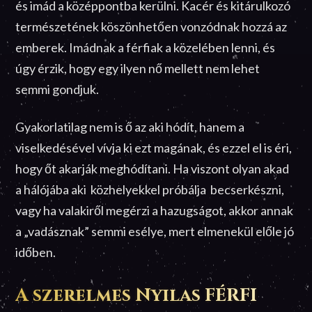
és imád a középpontba kerülni. Kacér és kitárulkozó
természetének köszönhetően vonzódnak hozzá az
emberek. Imádnak a férfiak a közelében lenni, és
úgy érzik, hogy egy ilyen nő mellett nem lehet
semmi gondjuk.
Gyakorlatilag nem is ő az aki hódít, hanem a
viselkedésével vívja ki ezt magának, és ezzel el is éri,
hogy őt akarják meghódítani. Ha viszont olyan akad
a hálójába aki közhelyekkel próbálja becserkészni,
vagy ha valakiről megérzi a hazugságot, akkor annak
a „vadásznak” semmi esélye, mert elmenekül előle jó
időben.
A szerelmes Nyilas FÉRFI