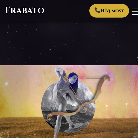
Frabato
Hívj most