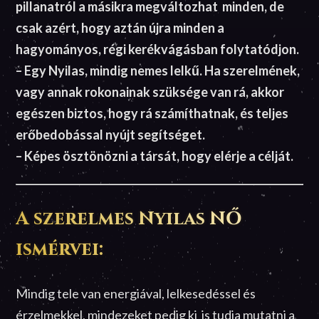
pillanatról a másikra megváltozhat minden, de
csak azért, hogy aztán újra minden a
hagyományos, régi kerékvágásban folytatódjon.
– Egy Nyilas, mindig nemes lelkű. Ha szerelmének,
vagy annak rokonainak szüksége van rá, akkor
egészen biztos, hogy rá számíthatnak, és teljes
erőbedobással nyújt segítséget.
– Képes ösztönözni a társát, hogy elérje a célját.
A szerelmes Nyilas NŐ
ismérvei:
Mindig tele van energiával, lelkesedéssel és
érzelmekkel, mindezeket pedig ki is tudja mutatni a