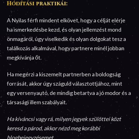
Hódítási praktikái:
A Nyilas férfi mindent elkövet, hogy a célját elérje
ha ismerkedésbe kezd, és olyan jellemzést mond
önmagáról, úgy viselkedik és olyan dolgokat tesz a
találkozás alkalmával, hogy partnere minél jobban
megkívánja őt.
Ha megérzi a kiszemelt partnerben a boldogság
forrását, akkor úgy száguld választottjához, mint
egy versenyautó, de mindig betartva a jó modor és a
társasági illem szabályait.
Ha kíváncsi vagy rá, milyen jegyek szülöttei közt
keresd a párod, akkor nézd meg korábbi
blogbejegyzésemet.