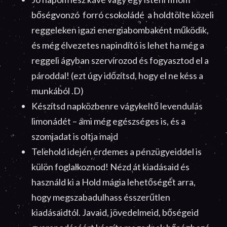
bőségvonzó forró csokoládé a holdtölte közeli
reggeleken igazi energiabombaként működik,
és még élvezetes napindító is lehet ha még a
reggeli ágyban szervírozod és fogyasztod el a
pároddal! (ezt úgy időzítsd, hogy el ne késs a
munkából .D)
Készítsd napközbenre vágykeltő levendulás
limonádét – ami még egészséges is, és a
szomjadat is oltja majd
Telehold idején érdemes a pénzügyeiddel is
külön foglalkoznod! Nézd át kiadásaid és
használd ki a Hold mágia lehetőségét arra,
hogy megszabadulhass ésszerűtlen
kiadásaidtól. Javaid, jövedelmeid, bőségeid