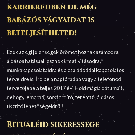
karrieredben de még
babázós vágyaidat is
beteljesítheted!
Ezek az égi jelenségek örömet hoznak számodra,
áldásos hatással lesznek kreativitásodra,
munkakapcsolataidra és a családoddal kapcsolatos
terveidre is. Írd be a naptáradba vagy a telefonod
tervezőjébe a teljes 2017 évi Hold mágia dátumait,
nehogy lemaradj sorsfordító, teremtő, áldásos,
tisztító lehetőségeidről!
Rituáléid sikeressége