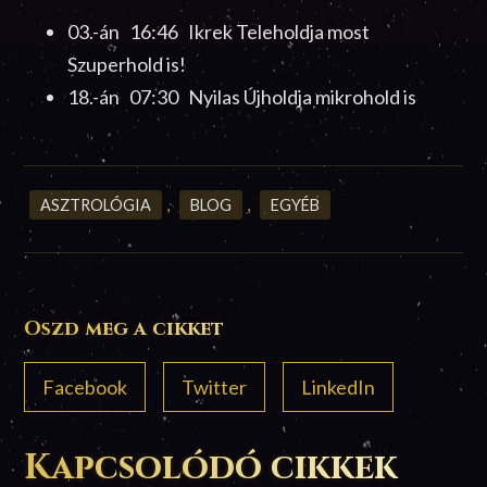
03.-án 16:46 Ikrek Teleholdja most
Szuperhold is!
18.-án 07:30 Nyilas Újholdja mikrohold is
ASZTROLÓGIA
,
BLOG
,
EGYÉB
Oszd meg a cikket
Facebook
Twitter
LinkedIn
Kapcsolódó cikkek