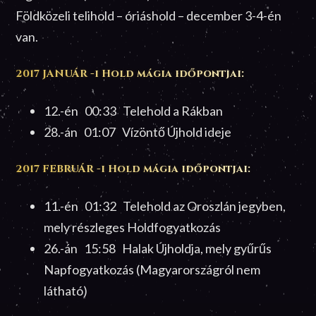
Földközeli telihold – óriáshold – december 3-4-én
van.
2017 JANUÁR -i Hold mágia időpontjai:
12.-én 00:33 Telehold a Rákban
28.-án 01:07 Vízöntő Újhold ideje
2017 FEBRUÁR -i Hold mágia időpontjai:
11.-én 01:32 Telehold az Oroszlán jegyben,
mely részleges Holdfogyatkozás
26.-án 15:58 Halak Újholdja, mely gyűrűs
Napfogyatkozás (Magyarországról nem
látható)