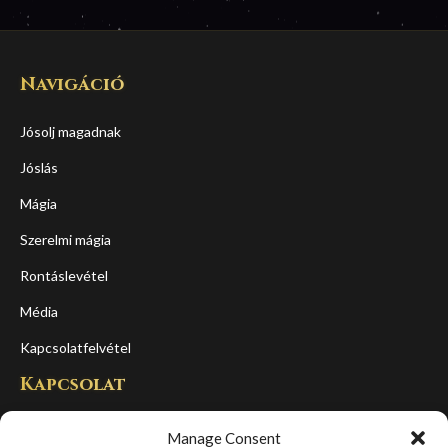
Navigáció
Jósolj magadnak
Jóslás
Mágia
Szerelmi mágia
Rontáslevétel
Média
Kapcsolatfelvétel
Kapcsolat
Cím:
Manage Consent