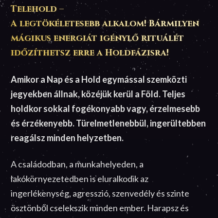
Telehold –
A legtökéletesebb alkalom! Bármilyen
mágikus energiát igénylő rituálét
időzíthetsz erre a Holdfázisra!
Amikor a Nap és a Hold egymással szemközti
jegyekben állnak, közéjük kerül a Föld. Teljes
holdkor sokkal fogékonyabb vagy, érzelmesebb
és érzékenyebb. Türelmetlenebbül, ingerültebben
reagálsz minden helyzetben.
A családodban, a munkahelyeden, a
lakókörnyezetedben is eluralkodik az
ingerlékenység, agresszió, szenvedély és szinte
ösztönből cselekszik minden ember. Harapsz és