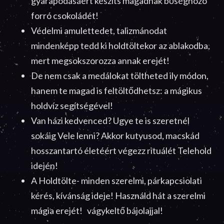
gyarapodásáért készíts magadnak bőséghozó
forró csokoládét!
Védelmi amulettedet, talizmánodat
mindenképp tedd ki holdtöltekor az ablakodba,
mert megsokszorozza annak erejét!
De nem csak a medálokat töltheted ily módon,
hanem te magad is feltöltődhetsz: a mágikus
holdvíz segítségével!
Van házi kedvenced? Ugye te is szeretnél
sokáig Vele lenni? Akkor kutyusod, macskád
hosszantartó életéért végezz rituálét Telehold
idején!
A Holdtölte- minden szerelmi, párkapcsiolati
kérés, kívánság ideje! Használd hát a szerelmi
mágia erejét! vágykeltő bájolajjal!