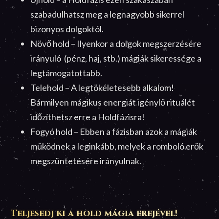
szabadulhatsz meg a legnagyobb sikerrel
bizonyos dolgoktól.
Növő hold – Ilyenkor a dolgok megszerzésére
irányuló (pénz, haj, stb.) mágiák sikeressége a
legtámogatottabb.
Telehold – A legtökéletesebb alkalom!
Bármilyen mágikus energiát igénylő rituálét
időzíthetsz erre a Holdfázisra!
Fogyó hold – Ebben a fázisban azok a mágiák
működnek a leginkább, melyek a romboló erők
megszüntetésére irányulnak.
Teljesedj ki a hold mágia erejével!