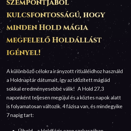
szempontjából
kulcsfontosságú, hogy
minden Hold mágia
megfelelő Holdállást
igényel!
A különböző célokra irányzott rituáléidhoz használd
a Holdnaptár dátumait, így az időzített mágiád
sokkal eredményesebbé válik! A Hold 27,3
naponként teljesen megújul és a köztes napok alatt
is folyamatosan változik. 4 fázisa van, és mindegyike
7 napig tart:
Újhold – a Holdfázis ezen szakaszában