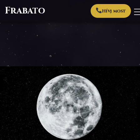
Frabato
Hívj most