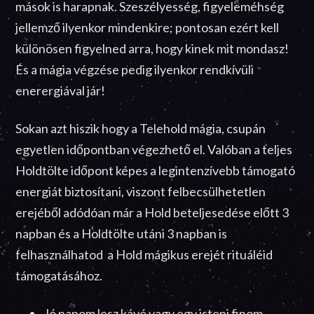
mások is harapnak. Szeszélyesség, figyeleméhség
jellemző ilyenkor mindenkire; pontosan ezért kell
különösen figyelned arra, hogy kinek mit mondasz!
És a mágia végzése pedig ilyenkor rendkívüli
enerergiával jár!
Sokan azt hiszik hogy a Telehold mágia, csupán
egyetlen időpontban végezhető el. Valóban a teljes
Holdtölte időpont képes a legintenzívebb támogató
energiát biztosítani, viszont felbecsülhetetlen
erejéből adódóan már a Hold beteljesedése előtt 3
napban és a Holdtölte utáni 3 napban is
felhasználhatod a Hold mágikus erejét rituáléid
támogatásához.
Jó napom lesz kávé vagy egy isteni finom