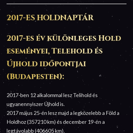
2017-ES HOLDNAPTÁR
2017-es év különleges Hold
eseményei, Telehold és
Újhold időpontjai
(Budapesten):
2017-ben 12 alkalommal lesz Telihold és
ugyanennyiszer Újhold is.
2017 május 25-én lesz majd a legközelebb a Föld a
Holdhoz (357210 km) és december 19-én a
legtávolabb (406605 km).