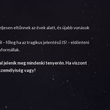
ljesen eltűnnek az évek alatt, és újabb vonások
 – főleg ha az tragikus jelentésű IS! – eldönteni
nformállak.
l jelenik meg mindenki tenyerén. Ha viszont
 személyiség vagy!