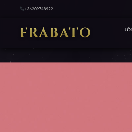
+36209748922
FRABATO
JÓ