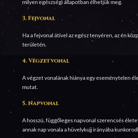
milyen egészségi állapotban élhetjük meg.
3. Fejvonal
Ha a fejvonal átível az egész tenyéren, az én kö
területén.
4. Végzetvonal
A végzet vonalának hiánya egy eseménytelen élet
mutat.
5. Napvonal
A hosszú, függőleges napvonal szerencsés életet 
annak nap vonala a hüvelykujj irányába kunkorodi