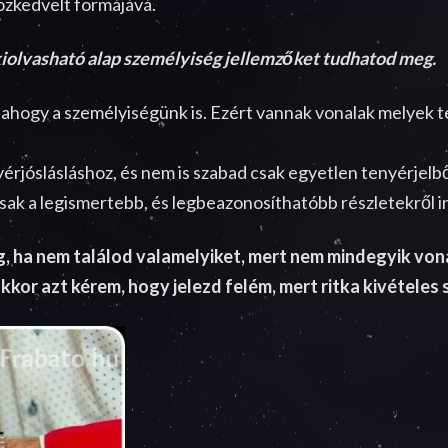
özkedvelt formájává.
kiolvasható alap személyiség jellemzőket tudhatod meg.
ahogy a személyiségünk is. Ezért vannak vonalak melyek te
yérjóslásláshoz, és nem is szabad csak egyetlen tenyérjelből
csak a legismertebb, és legbeazonosíthatóbb részletekről i
g, ha nem találod valamelyiket, mert nem mindegyik vona
kkor azt kérem, hogy jelezd felém, mert ritka kivételes