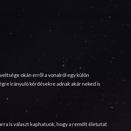
dveltsége okán erről a vonalról egy külön
ségre irányuló kérdésekre adnak akár neked is
rra is választ kaphatunk, hogy a remélt életutat