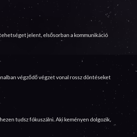
s tehetséget jelent, elsősorban a kommunikáció
vonalban végződő végzet vonal rossz döntéseket
ehezen tudsz fókuszálni. Aki keményen dolgozik,