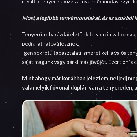
is vált a tenyérelemzés a jövendőmondás egyik k
Most a legfőbb tenyérvonalakat, és az azokból 
Tenyerünk barázdái életünk folyamán változnak, 
pedig láthatóvá lesznek.
Igen sokrétű tapasztalati ismeret kell a valós ten
saját magunk vagy bárki más jövőjét. Ezért én is 
Mint ahogy már korábban jeleztem, ne ijedj me
valamelyik fővonal duplán van a tenyereden, a