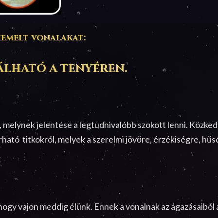
iemelt vonalakat:
álható a tenyéren.
nal, melynek jelentése a legtudnivalóbb szokott lenni. Közke
árható titkokról, melyek a szerelmi jövőre, érzékiségre, hű
hogy vajon meddig élünk. Ennek a vonalnak az ágazásaiból a