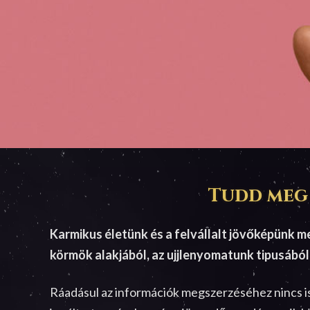
Tudd meg 
Karmikus életünk és a felvállalt jövőképünk me
körmök alakjából, az ujjlenyomatunk tipusából
Ráadásul az információk megszerzéséhez nincs is