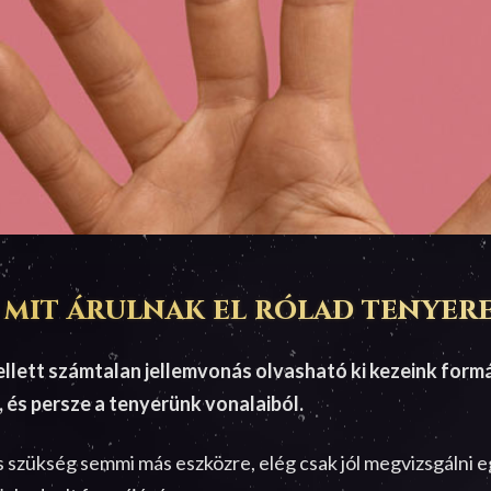
mit árulnak el rólad tenyer
llett számtalan jellemvonás olvasható ki kezeink formáj
, és persze a tenyerünk vonalaiból.
 szükség semmi más eszközre, elég csak jól megvizsgálni 