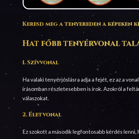
Keresd meg a tenyereden a képeken k
Hat főbb tenyérvonal tal
1. Szívvonal
Ha valaki tenyérjóslásra adja a fejét, ez az a vo
írásomban részletesebben is írok. Azokról a felt
válaszokat.
2. Életvonal
Ez szokott a második legfontosabb kérdés lenni, 