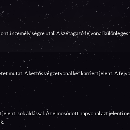
zpontú személyiségre utal. A szétágazó fejvonal különlege
et mutat. A kettős végzetvonal két karriert jelent. A fej
jelent, sok áldással. Az elmosódott napvonal azt jelenti n
k.