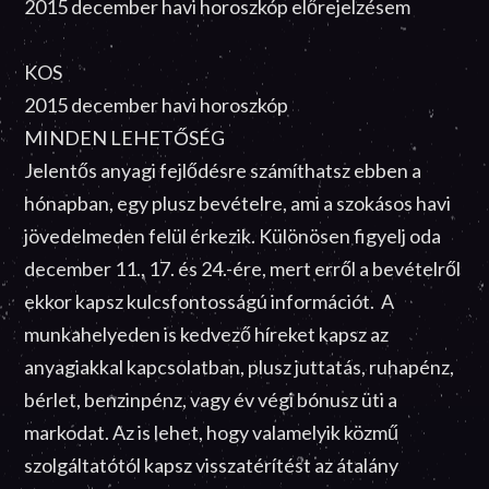
2015 december havi horoszkóp előrejelzésem
KOS
2015 december havi horoszkóp
MINDEN LEHETŐSÉG
Jelentős anyagi fejlődésre számíthatsz ebben a
hónapban, egy plusz bevételre, ami a szokásos havi
jövedelmeden felül érkezik. Különösen figyelj oda
december 11., 17. és 24.-ére, mert erről a bevételről
ekkor kapsz kulcsfontosságú információt. A
munkahelyeden is kedvező híreket kapsz az
anyagiakkal kapcsolatban, plusz juttatás, ruhapénz,
bérlet, benzinpénz, vagy év végi bónusz üti a
markodat. Az is lehet, hogy valamelyik közmű
szolgáltatótól kapsz visszatérítést az átalány