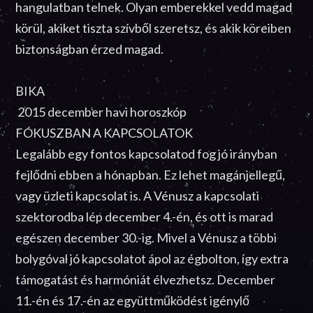
hangulatban telnek. Olyan emberekkel vedd magad
körül, akiket tiszta szívből szeretsz, és akik köreiben
biztonságban érzed magad.
BIKA
2015 december havi horoszkóp
FÓKUSZBAN A KAPCSOLATOK
Legalább egy fontos kapcsolatod fog jó irányban
fejlődni ebben a hónapban. Ez lehet magánjellegű,
vagy üzleti kapcsolat is. A Vénusz a kapcsolati
szektorodba lép december 4.-én, és ott is marad
egészen december 30.-ig. Mivel a Vénusz a többi
bolygóval jó kapcsolatot ápol az égbolton, így extra
támogatást és harmóniát élvezhetsz. December
11.-én és 17.-én az együttműködést igénylő