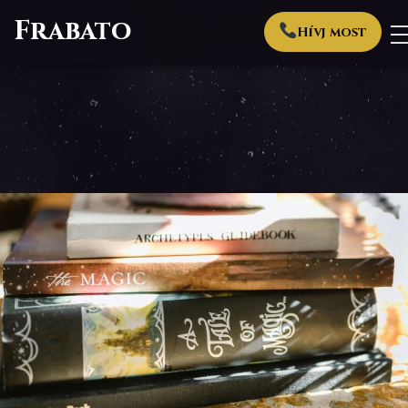
Frabato
Hívj most