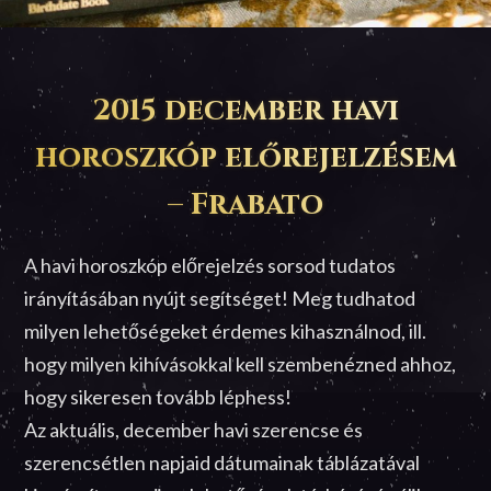
2015 december havi
horoszkóp előrejelzésem
– Frabato
A havi horoszkóp előrejelzés sorsod tudatos
irányításában nyújt segítséget! Meg tudhatod
milyen lehetőségeket érdemes kihasználnod, ill.
hogy milyen kihívásokkal kell szembenézned ahhoz,
hogy sikeresen tovább léphess!
Az aktuális, december havi szerencse és
szerencsétlen napjaid dátumainak táblázatával