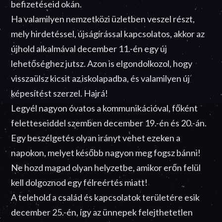
befizetéseid okán.
Ha valamilyen nemzetközi üzletben veszel részt,
mely hirdetéssel, újságírással kapcsolatos, akkor az
újhold alkalmával december 11.-én egy új
lehetőséghez jutsz. Azon is elgondolkozol, hogy
visszaülsz kicsit az iskolapadba, és valamilyen új
képesítést szerzel. Hajrá!
Legyél nagyon óvatos a kommunikációval, főként
feletteseiddel szemben december 19.-én és 20.-án.
Egy beszélgetés olyan irányt vehet ezeken a
napokon, melyet később nagyon meg fogsz bánni!
Ne hozd magad olyan helyzetbe, amikor erőn felül
kell dolgoznod egy félreértés miatt!
A telehold a család és kapcsolatok területére esik
december 25.-én, így az ünnepek felejthetetlen