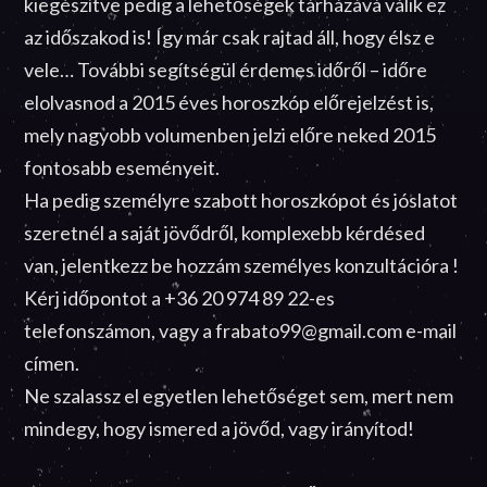
kiegészítve pedig a lehetőségek tárházává válik ez
az időszakod is! Így már csak rajtad áll, hogy élsz e
vele… További segítségül érdemes időről – időre
elolvasnod a 2015 éves horoszkóp előrejelzést is,
mely nagyobb volumenben jelzi előre neked 2015
fontosabb eseményeit.
Ha pedig személyre szabott horoszkópot és jóslatot
szeretnél a saját jövődről, komplexebb kérdésed
van, jelentkezz be hozzám személyes konzultációra !
Kérj időpontot a +36 20 974 89 22-es
telefonszámon, vagy a frabato99@gmail.com e-mail
címen.
Ne szalassz el egyetlen lehetőséget sem, mert nem
mindegy, hogy ismered a jövőd, vagy irányítod!