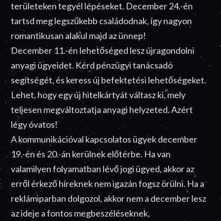
területeken tegyél lépéseket. December 24.-én
tartsd meg legszűkebb családodnak, így nagyon
romantikusan alakul majd az ünnep!
December 11.-én lehetőséged lesz újragondolni
anyagi ügyeidet. Kérd pénzügyi tanácsadó
segítségét, és keress új befektetési lehetőségeket.
Lehet, hogy egy új hitelkártyát váltasz ki, mely
teljesen megváltoztatja anyagi helyzeted. Azért
légy óvatos!
A kommunikációval kapcsolatos ügyek december
19.-én és 20.-án kerülnek előtérbe. Ha van
valamilyen folyamatban lévő jogi ügyed, akkor az
erről érkező híreknek nem igazán fogsz örülni. Ha a
reklámiparban dolgozol, akkor nem a december lesz
az ideje a fontos megbeszéléseknek,