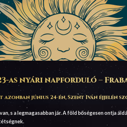
23-as nyári napforduló – Frab
 azonban június 24-én, Szent Iván éjjelén sz
n van, s a legmagasabban jár. A föld bőségesen ontja áld
ötétségnek.