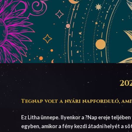
20
Tegnap volt a nyári napforduló, amit
Ez Litha ünnepe. Ilyenkor a ?Nap ereje teljébe
egyben, amikor a fény kezdi átadni helyét a s