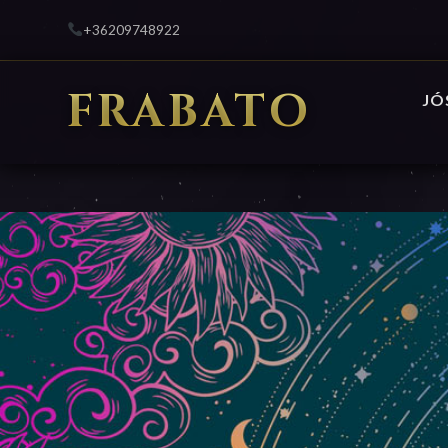
+36209748922
FRABATO
JÓ