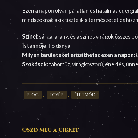
Ezen a napon olyan páratlan és hatalmas energiák
mindazoknak akik tisztelik a természetet és hisz
Színei:
sárga, arany, és a színes virágok összes p
Istennője:
Földanya
Milyen területeket erősíthetsz ezen a napon:
k
Szokások:
tábortűz, virágkoszorú, éneklés, ünne
BLOG
,
EGYÉB
,
ÉLETMÓD
Oszd meg a cikket