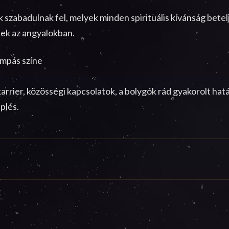
 szabadulnak fel, melyek minden spirituális kívánság bete
nek az angyalokban.
ompás színe
arrier, közösségi kapcsolatok, a bolygók rád gyakorolt hat
plés.