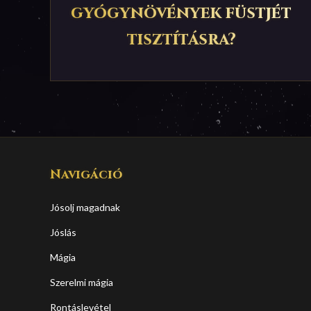
gyógynövények füstjét
tisztításra?
Navigáció
Jósolj magadnak
Jóslás
Mágia
Szerelmi mágia
Rontáslevétel