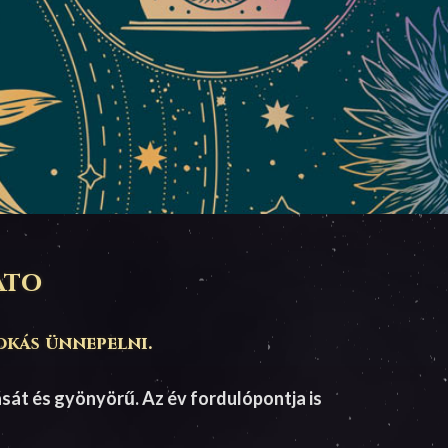
ato
okás ünnepelni.
ását és gyönyörű. Az év fordulópontja is