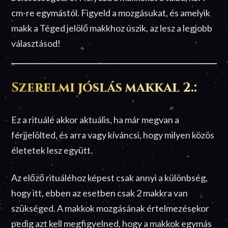
cm-re egymástól. Figyeld a mozgásukat, és amelyik
makk a Téged jelölő makkhoz úszik, az lesz a legjobb
választásod!
Szerelmi jóslás makkal 2.:
Ez a rituálé akkor aktuális, ha már megvan a
férjjelölted, és arra vagy kíváncsi, hogy milyen közös
életetek lesz együtt.
Az előző rituáléhoz képest csak annyi a különbség,
hogy itt, ebben az esetben csak 2 makkra van
szükséged. A makkok mozgásának értelmezésekor
pedig azt kell megfigyelned, hogy a makkok egymás