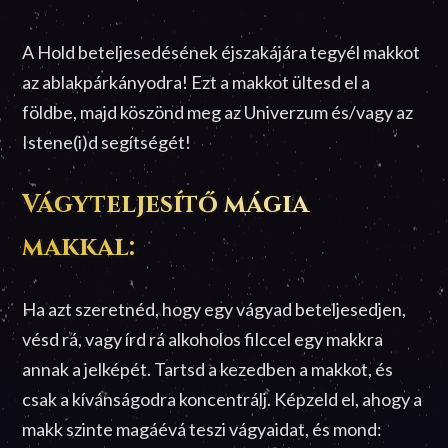
A Hold beteljesedésének éjszakájára tegyél makkot
az ablakpárkányodra! Ezt a makkot ültesd el a
földbe, majd köszönd meg az Univerzum és/vagy az
Istene(i)d segítségét!
Vágyteljesítő mágia
makkal:
Ha azt szeretnéd, hogy egy vágyad beteljesedjen,
vésd rá, vagy írd rá alkoholos filccel egy makkra
annak a jelképét. Tartsd a kezedben a makkot, és
csak a kívánságodra koncentrálj. Képzeld el, ahogy a
makk szinte magáévá teszi vágyaidat, és mond: