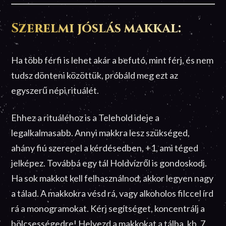
Szerelmi jóslás makkal:
Ha több férfi is lehet akár a befutó, mint férj, és nem
tudsz dönteni közöttük, próbáld meg ezt az
egyszerű népi rituálét.
Ehhez a rituáléhoz is a Telehold ideje a
legalkalmasabb. Annyi makkra lesz szükséged,
ahány fiú szerepel a kérdésedben, +1, ami téged
jelképez. Továbbá egy tál Holdvízről is gondoskodj.
Ha sok makkot kell felhasználnod, akkor legyen nagy
a tálad. A makkokra vésd rá, vagy alkoholos filccel írd
rá a monogramokat. Kérj segítséget, koncentrálj a
bölcsességedre! Helyezd a makkokat a tálba, kb. 7