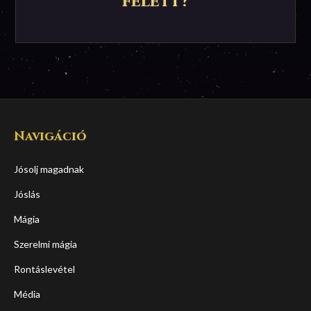
felett?
Navigáció
Jósolj magadnak
Jóslás
Mágia
Szerelmi mágia
Rontáslevétel
Média