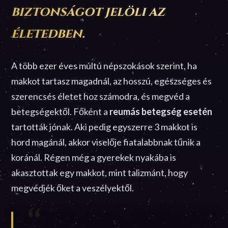
biztonságot jelöli az
életedben.
A több ezer éves múltú népszokások szerint, ha
makkot tartasz magadnál, az hosszú, egészséges és
szerencsés életet hoz számodra, és megvéd a
betegségektől. Főként a
reumás betegség esetén
tartották jónak. Aki pedig egyszerre 3 makkot is
hord magánál, akkor viselője fiatalabbnak tűnik a
koránál. Régen még a gyerekek nyakába is
akasztottak egy makkot, mint talizmánt, hogy
megvédjék őket a veszélyektől.