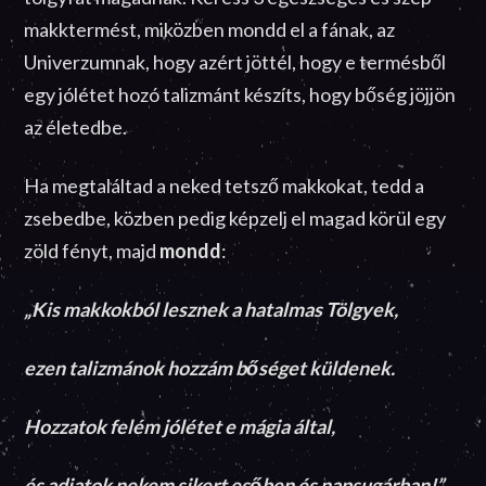
makktermést, miközben mondd el a fának, az
Univerzumnak, hogy azért jöttél, hogy e termésből
egy jólétet hozó talizmánt készíts, hogy bőség jöjjön
az életedbe.
Ha megtaláltad a neked tetsző makkokat, tedd a
zsebedbe, közben pedig képzelj el magad körül egy
zöld fényt, majd
mondd
:
„Kis makkokból lesznek a hatalmas Tölgyek,
ezen talizmánok hozzám bőséget küldenek.
Hozzatok felém jólétet e mágia által,
és adjatok nekem sikert esőben és napsugárban!”