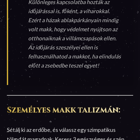
Különleges kapcsolatba hozták az
időjárással is, főként, a viharokkal.
Ezért a házak ablakpárkányain mindig
volt makk, hogy védelmet nyújtson az
otthonaiknak a villámcsapások ellen.
Az időjárás szeszélyei ellen is
felhasználhatod a makkot, ha elindulás
előtt a zsebedbe teszel egyet!
Személyes makk talizmán:
Sétálj ki az erdőbe, és válassz egy szimpatikus
tölgyfát magadnak. Keress 3 egészséges és szép