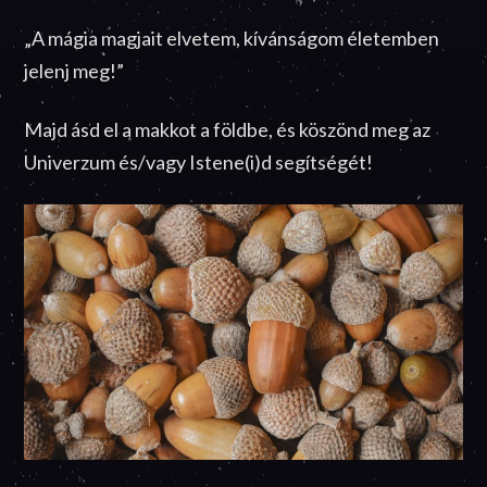
„A mágia magjait elvetem, kívánságom életemben
jelenj meg!”
Majd ásd el a makkot a földbe, és köszönd meg az
Univerzum és/vagy Istene(i)d segítségét!