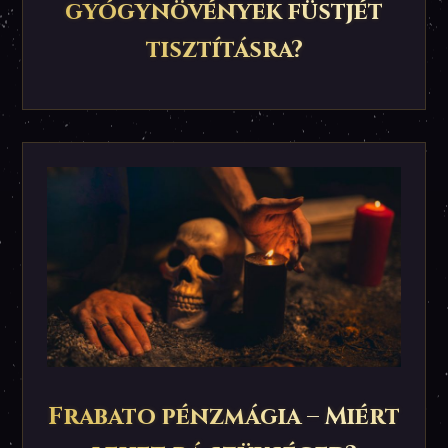
gyógynövények füstjét
tisztításra?
Frabato pénzmágia – Miért