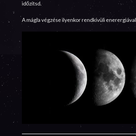
időzítsd.
A mágia végzése ilyenkor rendkívüli enerergiával 