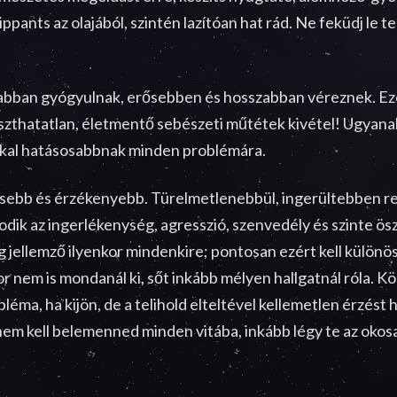
ppants az olajából, szintén lazítóan hat rád. Ne feküdj le te
bban gyógyulnak, erősebben és hosszabban véreznek. Ezért
szthatatlan, életmentő sebészeti műtétek kivétel! Ugyana
kkal hatásosabbnak minden problémára.
esebb és érzékenyebb. Türelmetlenebbül, ingerültebben r
dik az ingerlékenység, agresszió, szenvedély és szinte ö
 jellemző ilyenkor mindenkire; pontosan ezért kell különö
r nem is mondanál ki, sőt inkább mélyen hallgatnál róla. 
éma, ha kijön, de a telihold elteltével kellemetlen érzést
nem kell belemenned minden vitába, inkább légy te az okosab