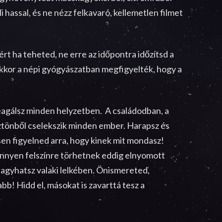
li hassal, és ne nézz felkavaró, kellemetlen filmet
 ha teheted, ne erre az időpontra időzítsd a
kkor a népi gyógyászatban megfigyelték, hogy a
eagálsz minden helyzetben. A családodban, a
sztönből cselekszik minden ember. Harapsz és
sen figyelned arra, hogy kinek mit mondasz!
Könnyen felszínre törhetnek eddig elnyomott
 hagyhatsz valaki lelkében. Önismereted,
b! Hidd el, másokat is zavarttá tesz a