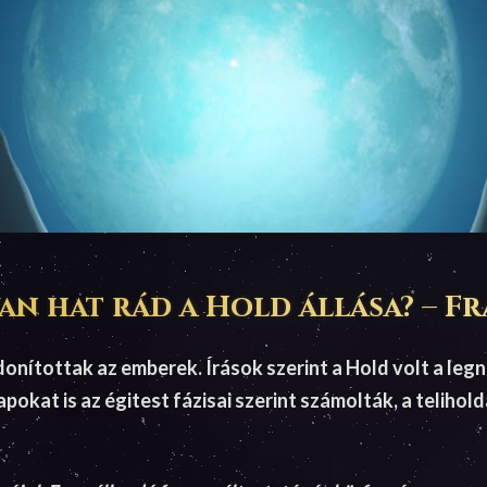
n hat rád a Hold állása? – F
donítottak az emberek. Írások szerint a Hold volt a le
okat is az égitest fázisai szerint számolták, a telihol