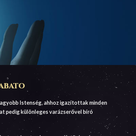
rabato
gnagyobb Istenség, ahhoz igazítottak minden
dat pedig különleges varázserővel bíró