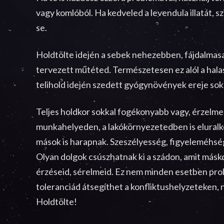
vagy komlóból. Ha kedveled a levendula illatát, szi
se.
Holdtölte idején a sebek nehezebben, fájdalmasa
tervezett műtéted. Természetesen ez alól a hala
telihold idején szedett gyógynövények ereje so
Teljes holdkor sokkal fogékonyabb vagy, érzelm
munkahelyeden, a lakókörnyezetedben is eluralko
mások is harapnak. Szeszélyesség, figyeleméhség
Olyan dolgok csúszhatnak ki a szádon, amit másko
érzéseid, sérelmeid. Ez nem minden esetben probl
toleranciád átsegíthet a konfliktushelyzeteken, 
Holdtölte!