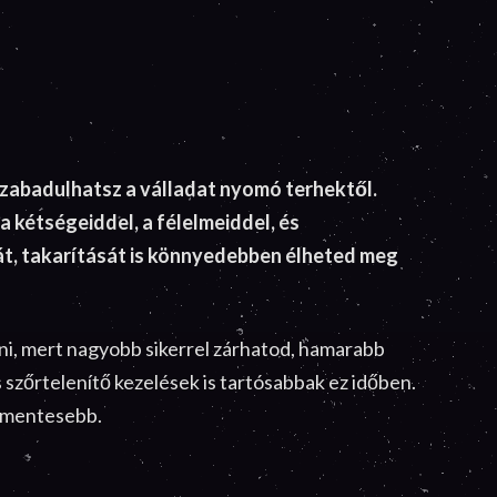
gszabadulhatsz a válladat nyomó terhektől.
 kétségeiddel, a félelmeiddel, és
át, takarítását is könnyedebben élheted meg
eni, mert nagyobb sikerrel zárhatod, hamarabb
szőrtelenítő kezelések is tartósabbak ez időben.
m mentesebb.