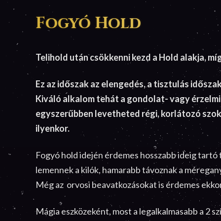
Fogyó Hold
Telihold után csökkenni kezd a Hold alakja, mí
Ez az időszak az elengedés, a tisztulás idősz
Kiváló alkalom tehát a gondolat- vagy érzelm
egyszerűbben levetheted régi, korlátozó szok
ilyenkor.
Fogyó hold idején érdemes hosszabb ideig tartó t
lemennek a kilók, hamarabb távoznak a méreganya
Még az orvosi beavatkozásokat is érdemes ekkor
Mágia eszközeként, most a legalkalmasabb a 2 sz