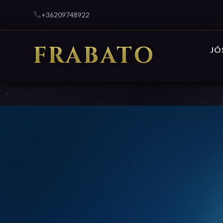
+36209748922
FRABATO
JÓ