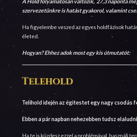
A Hold folyamatosan változik, 27,3 naponta meg
szervezetünkre is hatást gyakorol, valamint cse
Ha figyelembe veszed az egyes holdfázisok hatás
életed.
Hogyan? Ehhez adok most egy kis útmutatót:
Telehold
Telihold idején az égitestet egy nagy csodás f
Ebben a pár napban nehezebben tudsz elaludni,
Ha te is küzdesz ezzel a problémával, használj