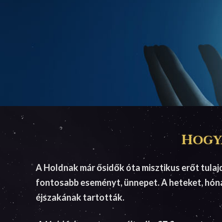
Hogya
A Holdnak már ősidők óta misztikus erőt tulaj
fontosabb eseményt, ünnepet. A heteket, hónap
éjszakának tartották.