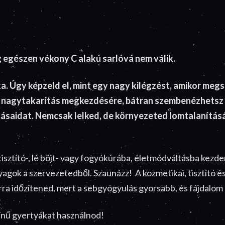
g egészen vékony C alakú sarlóvá nem válik.
aka. Úgy képzeld el, mint egy nagy kilégzést, amikor me
i nagytakarítás megkezdésére, bátran szembenézhetsz a
ásaidat. Nemcsak lelked, de környezeted lomtalanítás
isztító-, lé böjt- vagy fogyókúrába, életmódváltásba kezd
gok a szervezetedből. Szaunázz! A kozmetikai, tisztító és 
ra időzítened, mert a sebgyógyulás gyorsabb, és fájdalo
ínű gyertyákat használnod!