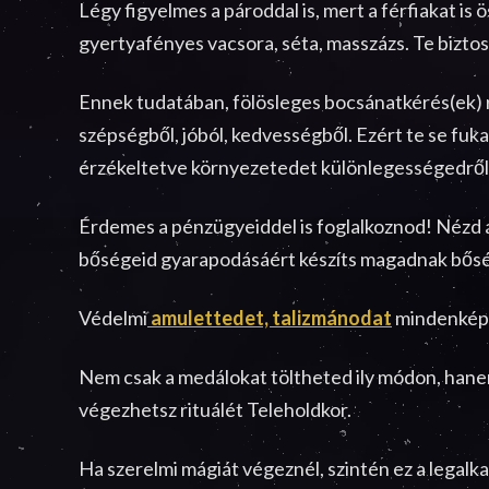
Légy figyelmes a pároddal is, mert a férfiakat is
gyertyafényes vacsora, séta, masszázs. Te bizto
Ennek tudatában, fölösleges bocsánatkérés(ek) n
szépségből, jóból, kedvességből. Ezért te se fuka
érzékeltetve környezetedet különlegességedről
Érdemes a pénzügyeiddel is foglalkoznod! Nézd át
bőségeid gyarapodásáért készíts magadnak bősé
Védelmi
amulettedet, talizmánodat
mindenképp
Nem csak a medálokat töltheted ily módon, han
végezhetsz rituálét Teleholdkor.
Ha szerelmi mágiát végeznél, szintén ez a legalk