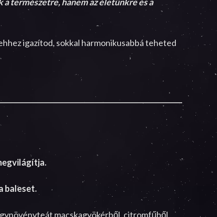
k a természetre, hanem az életünkre és a
s ehhez igazítod, sokkal harmonikusabbá teheted
egvilágítja.
a baleset.
gyógynövényteát macskagyökérből, citromfűből