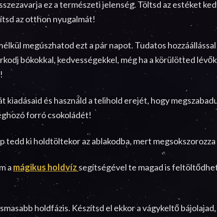
 összezavarja ez a természeti jelenség. Töltsd az estéket k
sítsd az otthon nyugalmát!
élkül megúszhatod ezt a pár napot. Tudatos hozzáállással
rkodj bókokkal, kedvességekkel, még ha a körülötted lévők 
!
 kiadásaid és használd a telihold erejét, hogy megszabadu
ghozó forró csokoládét!
 tedd ki holdtöltekor az ablakodba, mert megsokszorozza 
em a
mágikus holdvíz
segítségével te magad is feltöltődhe
asmasabb holdfázis. Készítsd el ekkor a vágykeltő bájolajad