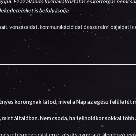
újul. Ez az állandó formaváltoztatás és körforgás nemcsa
lekedeteinket is befolyásolja.
ait, vonzásaidat, kommunikációidat és szerelmi bájaidat i
ényes korongnak látod, mivel a Nap az egész felületét m
 mint általában. Nem csoda, ha teliholdkor sokkal több 
 természetes megoldást erre, készíts nyugtató, álomhozó 