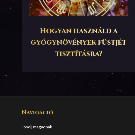
Hogyan használd a
gyógynövények füstjét
tisztításra?
Navigáció
Jósolj magadnak