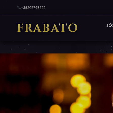
+36209748922
FRABATO
JÓ