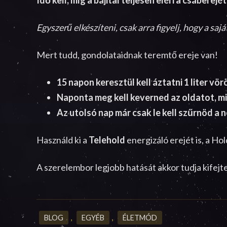
Egyszerű elkészíteni, csak arra figyelj, hogy a sa
Mert tudd, gondolataidnak teremtő ereje van!
15 napon keresztül kell áztatni 1 liter vö
Naponta meg kell keverned az oldatot, mi
Az utolsó nap már csak le kell szűrnöd a 
Használd ki a
Telehold
energizáló erejét is, a Ho
A szerelembor legjobb hatását akkor tudja kifejte
BLOG
,
EGYÉB
,
ÉLETMÓD