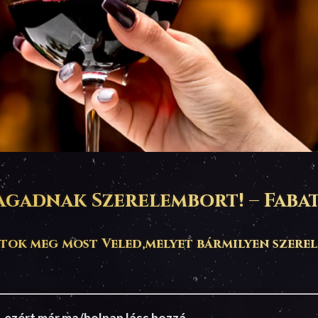
gad­nak Szere­lem­bort! – Faba­
tok meg most Veled,melyet bármilyen szerelm
ét, ezért már ma/holnap láss hozzá.