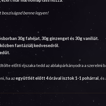
ját bosziságod benne legyen!
rösborban 30g fahéjat, 30g ginzenget és 30g vaníliát.
közben fantáziálj kedvesedről.
nedűt.
ldtölte előtti éjszaka tedd az ablakpárkányodra a szerelmi bá
ni, ha az
együttlét előtt 4 órával isztok 1-1 pohárral
, és 