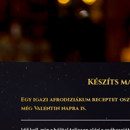
Készíts ma
Egy igazi afrodiziákum receptet osz
még Valentin napra is.
Idő kell, míg a bájital teljesen eléri a csáberej