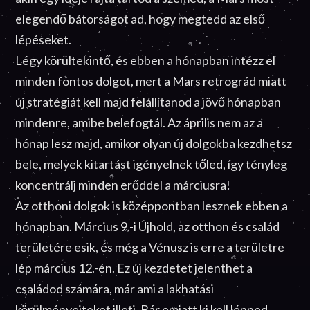
elegendő bátorságot ad, hogy megtedd az első
lépéseket.
Légy körültekintő, és ebben a hónapban intézz el
minden fontos dolgot, mert a Mars retrográd miatt
új stratégiát kell majd felállítanod a jövő hónapban
mindenre, amibe belefogtál. Az április nem az a
hónap lesz majd, amikor olyan új dolgokba kezdhetsz
bele, melyek kitartást igényelnek tőled, így tényleg
koncentrálj minden erőddel a márciusra!
Az otthoni dolgok is középpontban lesznek ebben a
hónapban. Március 9.-i Újhold, az otthon és család
területére esik, és még a Vénusz is erre a területre
lép március 12.-én. Ez új kezdetet jelenthet a
családod számára, már ami a lakhatási
körülményeiteket illeti. Bár emiatt ki kell lépned