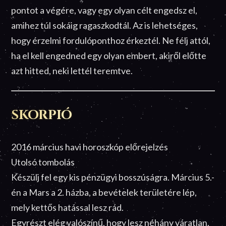
pontot a végére, vagy egy olyan célt engedsz el,
amihez túl sokáig ragaszkodtál. Az is lehetséges,
hogy érzelmi fordulóponthoz érkeztél. Ne félj attól,
ha el kell engedned egy olyan embert, akiről előtte
azt hitted, neki lettél teremtve.
SKORPIÓ
2016 március havi horoszkóp előrejelzés
Utolsó tombolás
Készülj fel egy kis pénzügyi bosszúságra. Március 5.-
én a Mars a 2. házba, a bevételek területére lép,
mely kettős hatással lesz rád.
Egyrészt elég valószínű, hogy lesz néhány váratlan,