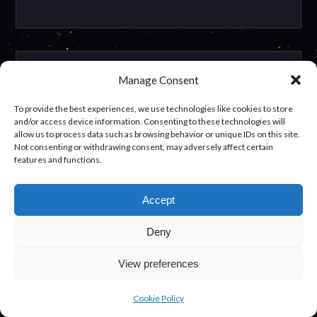
Manage Consent
To provide the best experiences, we use technologies like cookies to store
and/or access device information. Consenting to these technologies will
allow us to process data such as browsing behavior or unique IDs on this site.
Not consenting or withdrawing consent, may adversely affect certain
features and functions.
Accept
Deny
Frabato pénzmágia – Miért
View preferences
lehet rá szükséged?
Cookie Policy