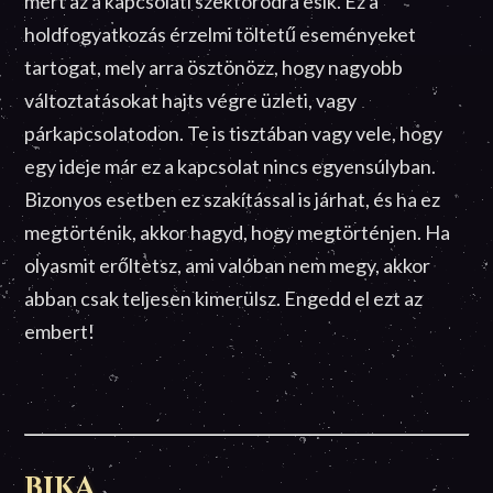
mert az a kapcsolati szektorodra esik. Ez a
holdfogyatkozás érzelmi töltetű eseményeket
tartogat, mely arra ösztönözz, hogy nagyobb
változtatásokat hajts végre üzleti, vagy
párkapcsolatodon. Te is tisztában vagy vele, hogy
egy ideje már ez a kapcsolat nincs egyensúlyban.
Bizonyos esetben ez szakítással is járhat, és ha ez
megtörténik, akkor hagyd, hogy megtörténjen. Ha
olyasmit erőltetsz, ami valóban nem megy, akkor
abban csak teljesen kimerülsz. Engedd el ezt az
embert!
BIKA