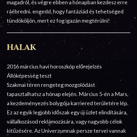
magadról, és végre ebben a hónapban kezdesz erre
ráébredni. engedd, hogy fantáziád és tehetséged
tündököljön, mert ez fog igazán megtérülni!
HALAK
2016 március havi horoszkóp előrejelzés
Állóképesség teszt
Szakmai téren rengeteg mozgolódást
tapasztalhatsz a hónap elején. Március 5-én a Mars,
a kezdeményezés bolygója karriered területére lép.
Ez az egyik legjobb időszak egy új üzlet elindítására,
vállalkozásod reklámozására, vagy nagyobb célok
kitűzésére. Az Univerzumnak persze tervei vannak