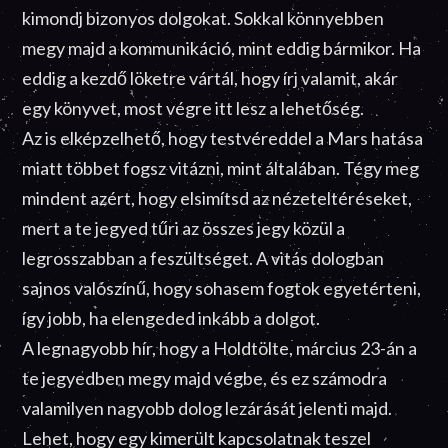
kimondj bizonyos dolgokat. Sokkal könnyebben
megy majd a kommunikáció, mint eddig bármikor. Ha
eddig a kezdő löketre vártál, hogy írj valamit, akár
egy könyvet, most végre itt lesz a lehetőség.
Az is elképzelhető, hogy testvéreddel a Mars hatása
miatt többet fogsz vitázni, mint általában. Tégy meg
mindent azért, hogy elsimítsd az nézeteltéréseket,
mert a te jegyed tűri az összes jegy közül a
legrosszabban a feszültséget. A vitás dologban
sajnos valószínű, hogy sohasem fogtok egyetérteni,
így jobb, ha elengeded inkább a dolgot.
A legnagyobb hír, hogy a Holdtölte, március 23-án a
te jegyedben megy majd végbe, és ez számodra
valamilyen nagyobb dolog lezárását jelenti majd.
Lehet, hogy egy kimerült kapcsolatnak teszel