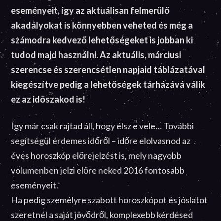
eseményeit, így az aktuálisan felmerülő
akadályokat is könnyebben veheted és még a
számodra kedvező lehetőségeket is jobban ki
tudod majd használni. Az aktuális, márciusi
szerencse és szerencsétlen napjaid táblázatával
kiegészítve pedig a lehetőségek tárházává válik
ez az időszakod is!
Így már csak rajtad áll, hogy élsz e vele… További
segítségül érdemes időről – időre elolvasnod az
éves horoszkóp előrejelzést is, mely nagyobb
volumenben jelzi előre neked 2016 fontosabb
eseményeit.
Ha pedig személyre szabott horoszkópot és jóslatot
szeretnél a saját jövődről, komplexebb kérdésed