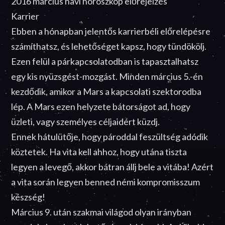
2016 március havi horoszkóp előrejelzés
Karrier
Ebben a hónapban jelentős karrierbéli előrelépésre
számíthatsz, és lehetőséget kapsz, hogy tündökölj.
Ezen felül a párkapcsolatodban is tapasztalhatsz
egy kis nyüzsgést-mozgást. Minden március 5.-én
kezdődik, amikor a Mars a kapcsolati szektorodba
lép. A Mars ezen helyzete bátorságot ad, hogy
üzleti, vagy személyes céljaidért küzdj.
Ennek hátulütője, hogy pároddal feszültség adódik
köztetek. Ha vita kell ahhoz, hogy utána tiszta
legyen a levegő, akkor bátran állj bele a vitába! Azért
a vita során legyen benned némi kompromisszum
készség!
Március 9. után szakmai világod olyan irányban