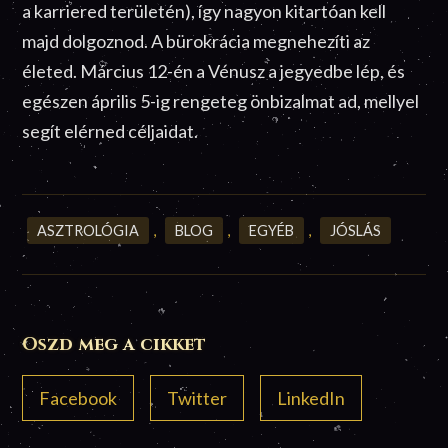
a karriered területén), így nagyon kitartóan kell
majd dolgoznod. A bürokrácia megnehezíti az
életed. Március 12-én a Vénusz a jegyedbe lép, és
egészen április 5-ig rengeteg önbizalmat ad, mellyel
segít elérned céljaidat.
ASZTROLÓGIA
,
BLOG
,
EGYÉB
,
JÓSLÁS
Oszd meg a cikket
Facebook
Twitter
LinkedIn