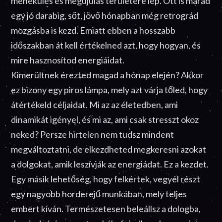
menekülés és megújulás területére lép. Ott is marad
egy jó darabig, sőt, jövő hónapban még retrográd
mozgásba is kezd. Emiatt ebben a hosszabb
időszakban át kell értékelned azt, hogy hogyan, és
mire hasznosítod energiáidat.
Kimerültnek érezted magad a hónap elején? Akkor
ez bizony egy piros lámpa, mely azt várja tőled, hogy
átértékeld céljaidat. Mi az az életedben, ami
dinamikát igényel, és mi az, ami csak stresszt okoz
neked? Persze hirtelen nem tudsz mindent
megváltoztatni, de elkezdheted megkeresni azokat
a dolgokat, amik leszívják az energiádat. Ez a kezdet.
Egy másik lehetőség, hogy felkértek, vegyél részt
egy nagyobb horderejű munkában, mely teljes
embert kíván. Természetesen beleállsz a dologba,