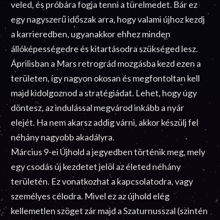
veled, és próbára fogja tenni a türelmedet. Bár ez
egy nagyszerű időszak arra, hogy valami újhoz kezdj
a karrieredben, ugyanakkor ehhez minden
állóképességedre és kitartásodra szükséged lesz.
Áprilisban a Mars retrográd mozgásba kezd ezen a
területen, így nagyon okosan és megfontoltan kell
majd kidolgoznod a stratégiádat. Lehet, hogy úgy
döntesz, az indulással megvárod inkább a nyár
elejét. Ha nem akarsz addig várni, akkor készülj fel
néhány nagyobb akadályra.
Március 9-ei Újhold a jegyedben történik meg, mely
egy csodás új kezdetet jelöl az életed néhány
területén. Ez vonatkozhat a kapcsolatodra, vagy
személyes célodra. Mivel ez az újhold elég
kellemetlen szöget zár majd a Szaturnusszal (szintén