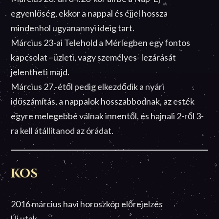
egyenlőség, ekkor a nappal és éjjel hossza
mindenhol ugyanannyi ideig tart.
Március 23-ai Telehold a Mérlegben egy fontos
kapcsolat –üzleti, vagy személyes- lezárását
jelentheti majd.
Március 27.-étől pedig elkezdődik a nyári
időszámítás, a nappalok hosszabbodnak, az esték
egyre melegebbé válnak innentől, és hajnali 2-ről 3-
ra kell átállítanod az órádat.
KOS
2016 március havi horoszkóp előrejelzés
Új utak