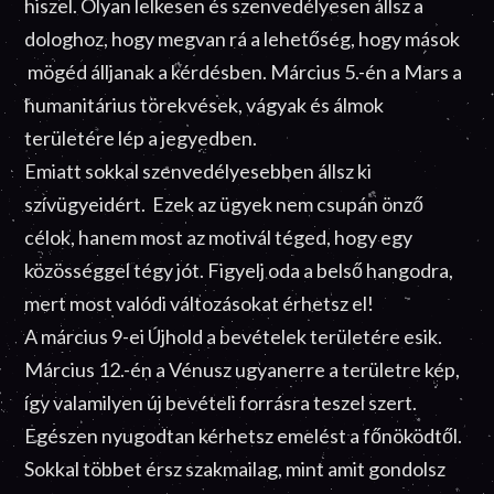
hiszel. Olyan lelkesen és szenvedélyesen állsz a
dologhoz, hogy megvan rá a lehetőség, hogy mások
mögéd álljanak a kérdésben. Március 5.-én a Mars a
humanitárius törekvések, vágyak és álmok
területére lép a jegyedben.
Emiatt sokkal szenvedélyesebben állsz ki
szívügyeidért. Ezek az ügyek nem csupán önző
célok, hanem most az motivál téged, hogy egy
közösséggel tégy jót. Figyelj oda a belső hangodra,
mert most valódi változásokat érhetsz el!
A március 9-ei Újhold a bevételek területére esik.
Március 12.-én a Vénusz ugyanerre a területre kép,
így valamilyen új bevételi forrásra teszel szert.
Egészen nyugodtan kérhetsz emelést a főnöködtől.
Sokkal többet érsz szakmailag, mint amit gondolsz