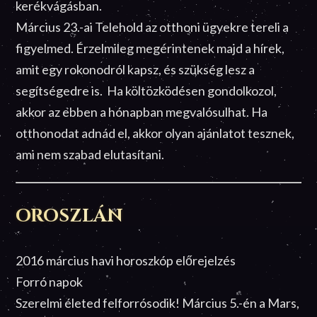
kerékvágásban.
Március 23.-ai Telehold az otthoni ügyekre tereli a
figyelmed. Érzelmileg megérintenek majd a hírek,
amit egy rokonodról kapsz, és szükség lesz a
segítségedre is. Ha költözködésen gondolkozol,
akkor az ebben a hónapban megvalósulhat. Ha
otthonodat adnád el, akkor olyan ajánlatot tesznek,
ami nem szabad elutasítani.
OROSZLÁN
2016 március havi horoszkóp előrejelzés
Forró napok
Szerelmi életed felforrósodik! Március 5.-én a Mars,