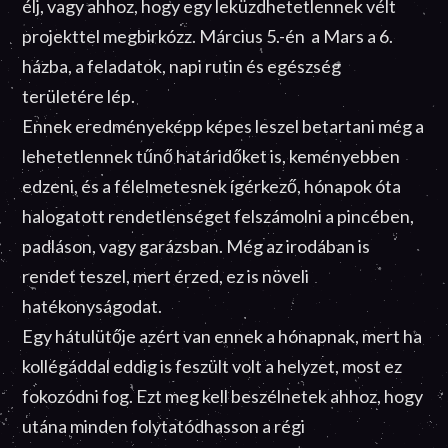
élj, vagy ahhoz, hogy egy leküzdhetetlennek vélt
projekttel megbirkózz. Március 5.-én a Mars a 6.
házba, a feladatok, napi rutin és egészség
területére lép.
Ennek eredményeképp képes leszel betartani még a
lehetetlennek tűnő határidőket is, keményebben
edzeni, és a félelmetesnek ígérkező, hónapok óta
halogatott rendetlenséget felszámolni a pincében,
padláson, vagy garázsban. Még az irodában is
rendet teszel, mert érzed, ez is növeli
hatékonyságodat.
Egy hátulütője azért van ennek a hónapnak, mert ha
kollégáddal eddig is feszült volt a helyzet, most ez
fokozódni fog. Ezt meg kell beszélnetek ahhoz, hogy
utána minden folytatódhasson a régi