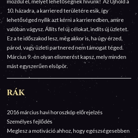
mozdul el, melyet lehetőségnek hívunk! Az Újhold a
10. házadra, a karriered területére esik, így
lehetőséged nyílik azt kérni a karrieredben, amire
valóban vágysz. Állíts fel új célokat, indíts új üzletet.
Ez a te időszakod lesz, még akkor is, ha úgy érzed,
párod, vagy üzleti partnered nem támogat téged.
Március 9.-én olyan elismerést kapsz, mely minden
mást egyszerűen elsöpör.
RÁK
2016 március havi horoszkóp előrejelzés
Személyes fejlődés
Meglesz a motiváció ahhoz, hogy egészségesebben