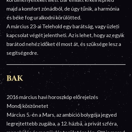
majd a komfort zónádból, de úgy tűnik, a harmónia
és béke fog uralkodni körülötted.
A március 23-ai Telehold egy barátság, vagy üzleti
kapcsolat végét jelentheti. Az is lehet, hogy az egyik
barátod nehéz időket él most át, és szüksége lesz a
segítségedre.
BAK
2016 március havi horoszkóp előrejelzés
Mondj köszönetet
Március 5.-én a Mars, az ambíció bolygója jegyed
legrejtettebb zugába, a 12. házba, a privát szféra,