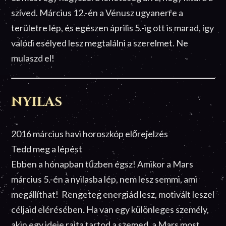
szíved. Március 12.-én a Vénusz ugyanerre a
területre lép, és egészen április 5.-ig ott is marad, így
valódi esélyed lesz megtalálni a szerelmet. Ne
mulaszd el!
NYILAS
2016 március havi horoszkóp előrejelzés
Tedd meg a lépést
Ebben a hónapban tűzben égsz! Amikor a Mars
március 5.-én a nyilasba lép, nem lesz semmi, ami
megállíthat! Rengeteg energiád lesz, motivált leszel
céljaid elérésében. Ha van egy különleges személy,
akin egy ideje rajta tartod a szemed, a Mars most