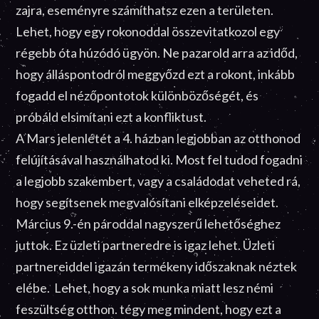
zajra, eseményre számíthatsz ezen a területen.
Lehet, hogy egy rokonoddal összevitatkozol egy
régebb óta húzódó ügyön. Ne pazarold arra az időd,
hogy álláspontodról meggyőzd ezt a rokont, inkább
fogadd el nézőpontotok különbözőségét, és
próbáld elsimítani ezt a konfliktust.
A Mars jelenlétét a 4. házban legjobban az otthonod
felújításával használhatod ki. Most fel tudod fogadni
a legjobb szakembert, vagy a családodat veheted rá,
hogy segítsenek megvalósítani elképzeléseidet.
Március 9.-én pároddal nagyszerű lehetőséghez
juttok. Ez üzleti partneredre is igaz lehet. Üzleti
partnereiddel igazán termékeny időszaknak néztek
elébe. Lehet, hogy a sok munka miatt lesz némi
feszültség otthon. tégy meg mindent, hogy ezt a