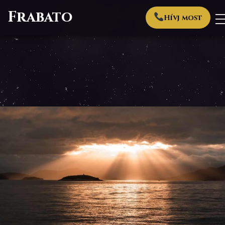
Frabato
Hívj most