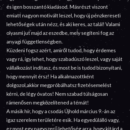
és igen bosszantó kiadásod. Másrészt viszont
emiatt nagyon motivált leszel, hogy új pénzkereseti
lehetőségek után nézz, és aki keres, az talál! Valami
olyasmi jut majd az eszedbe, mely segíteni fog az
anyagi függetlenségben.
Küzdeni fogsz azért, amiről tudod, hogy érdemes
vagy rá, így lehet, hogy szabadúszó leszel, vagy saját
vállalkozást indítasz, és most be is tudod bizonyítani,
hogy mennyit érsz! Ha alkalmazottként
dolgozol,akkor megpróbálhatsz fizetésemelést
kérni, de légy óvatos! Nem szabad túlságosan
rámenősen megközelítened a témát!
A másik hír, hogy a csodás Újhold március 9.-án az
igaz szerelem területére esik. Ha egyedülálló vagy,
ez most egy nagyszerű lehetőség arra, hogy kitárd a