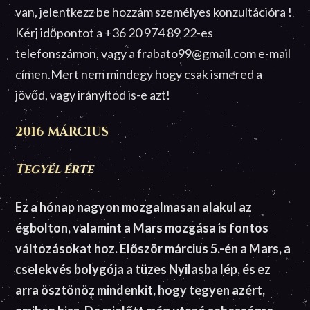
van, jelentkezz be hozzám személyes konzultációra !
Kérj időpontot a +36 20 974 89 22-es
telefonszámon, vagy a frabato99@gmail.com e-mail
címen.Mert nem mindegy hogy csak ismered a
jövőd, vagy irányítod is-e azt!
2016 MÁRCIUS
Tegyél érte
Ez a hónap nagyon mozgalmasan alakul az
égbolton, valamint a Mars mozgása is fontos
változásokat hoz. Először március 5.-én a Mars, a
cselekvés bolygója a tüzes Nyilasba lép, és ez
arra ösztönöz mindenkit, hogy tegyen azért,