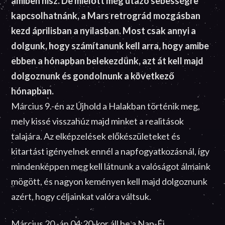
amiben hisz. De mielőtt még utazó sebességre
kapcsolhatnánk, a Mars retrográd mozgásban
kezd áprilisban a nyilasban. Most csak annyi a
dolgunk, hogy számítanunk kell arra, hogy amibe
ebben a hónapban belekezdünk, azt át kell majd
dolgoznunk és gondolnunk a következő
hónapban.
Március 9.-én az Újhold a Halakban történik meg,
mely kissé visszahúz majd minket a realitások
talajára. Az elképzelések előkészületeket és
kitartást igényelnek ennél a napfogyatkozásnál, így
mindenképpen meg kell látnunk a valóságot álmaink
mögött, és nagyon keményen kell majd dolgoznunk
azért, hogy céljainkat valóra váltsuk.
Március 20.-án 04:20-kor áll be a Nap-Éj