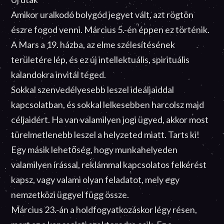
Amikor uralkodó bolygód jegyet vált, azt rögtön
észre fogod venni. Március 5.-én éppen ez történik.
A Mars a 19. házba, az elme szélesítésének
területére lép, és ez új intellektuális, spirituális
kalandokra invitál téged.
Sokkal szenvedélyesebb leszel ideáljaiddal
kapcsolatban, és sokkal lelkesebben harcolsz majd
céljaidért. Ha van valamilyen jogi ügyed, akkor most
türelmetlenebb leszel a helyzeted miatt. Tarts ki!
Egy másik lehetőség, hogy munkahelyeden
valamilyen írással, reklámmal kapcsolatos felkérést
kapsz, vagy valami olyan feladatot, mely egy
nemzetközi üggyel függ össze.
Március 23.-án a holdfogyatkozáskor légy résen,