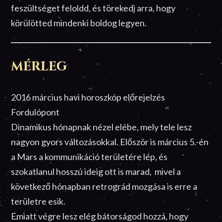
feszültséget feloldd, és törekedj arra, hogy
körülötted mindenki boldog legyen.
MÉRLEG
2016 március havi horoszkóp előrejelzés
Fordulópont
Dinamikus hónapnak nézel elébe, mely tele lesz
nagyon gyors változásokkal. Először is március 5.-én
a Mars a kommunikáció területére lép, és
szokatlanul hosszú ideig ott is marad, mivel a
következő hónapban retrográd mozgása is erre a
területre esik.
Emiatt végre lesz elég bátorságod hozzá, hogy