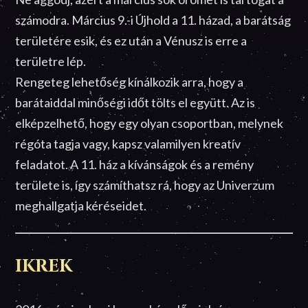
számodra. Március 9.-i Újhold a 11. házad, a barátság
területére esik, és ez után a Vénusz is erre a
területre lép.
Rengeteg lehetőség kínálkozik arra, hogy a
barátaiddal minőségi időt tölts el együtt. Az is
elképzelhető, hogy egy olyan csoportban, melynek
régóta tagja vagy, kapsz valamilyen kreatív
feladatot. A 11. ház a kívánságok és a remény
területe is, így számíthatsz rá, hogy az Univerzum
meghallgatja kéréseidet.
IKREK