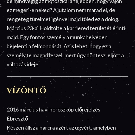
de mindvégig az motoszkál a fejedben, hogy vajon
ez megéri-e neked? A jutalom nem marad el, de
rengeteg türelmet igényel majd tőled ez a dolog.
Március 23-ai Holdtölte a karriered területét érinti
majd. Egy fontos személy a munkahelyeden
bejelenti a felmondását. Az is lehet, hogy ez a
személy te magad leszel, mert úgy döntesz, eljött a
változás ideje.
VÍZÖNTŐ
2016 március havi horoszkóp előrejelzés
Ébresztő
Készen állsz a harcra azért az ügyért, amelyben