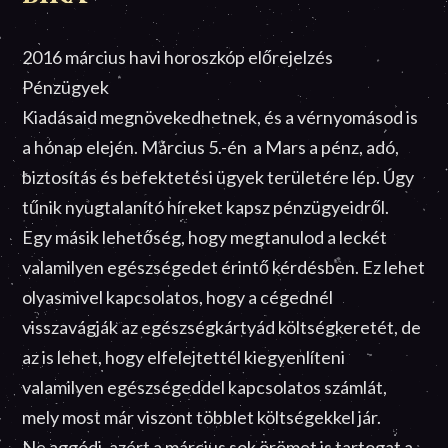
2016 március havi horoszkóp előrejelzés
Pénzügyek
Kiadásaid megnövekedhetnek, és a vérnyomásod is
a hónap elején. Március 5.-én a Mars a pénz, adó,
biztosítás és befektetési ügyek területére lép. Úgy
tűnik nyugtalanító híreket kapsz pénzügyeidről.
Egy másik lehetőség, hogy megtanulod a leckét
valamilyen egészségedet érintő kérdésben. Ez lehet
olyasmivel kapcsolatos, hogy a cégednél
visszavágják az egészségkártyád költségkeretét, de
az is lehet, hogy elfelejtettél kiegyenlíteni
valamilyen egészségeddel kapcsolatos számlát,
mely most már viszont többlet költségekkel jár.
Ne aggódj, azért a március sok örömet is tartogat a