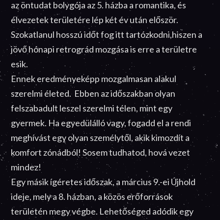
az öntudat bolygója az 5. házba a romantika, és
élvezetek területére lép két év után először.
Szokatlanul hosszú időt fog itt tartózkodni,hiszen a
jövő hónapi retrográd mozgása is erre a területre
esik.
Ennek eredményeképp mozgalmasan alakul
szerelmi életed. Ebben az időszakban olyan
felszabadult leszel szerelmi télen, mint egy
gyermek. Ha egyedülálló vagy, fogadd el a rendi
meghívást egy olyan személytől, akik kimozdít a
komfort zónádból! Sosem tudhatod, hová vezet
mindez!
Egy másik ígéretes időszak, a március 9.-ei Újhold
ideje, mely a 8. házban, a közös erőforrások
területén megy végbe. Lehetőséged adódik egy