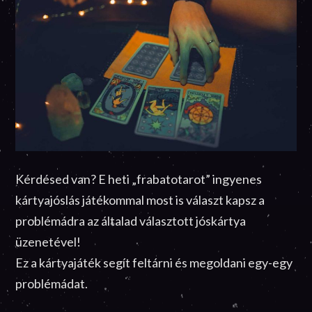
Kérdésed van? E heti „frabatotarot” ingyenes
kártyajóslás játékommal most is választ kapsz a
problémádra az általad választott jóskártya
üzenetével!
Ez a kártyajáték segít feltárni és megoldani egy-egy
problémádat.