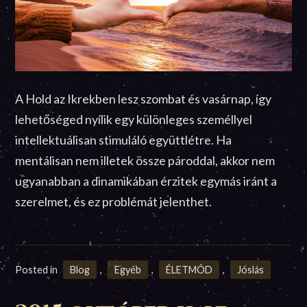
A Hold az Ikrekben lesz szombat és vasárnap, így
lehetőséged nyílik egy különleges személlyel
intellektuálisan stimuláló együttlétre. Ha
mentálisan nem illetek össze pároddal, akkor nem
ugyanabban a dinamikában érzitek egymás iránt a
szerelmet, és ez problémát jelenthet.
Posted in
Blog
,
Egyéb
,
ÉLETMÓD
,
Jóslás