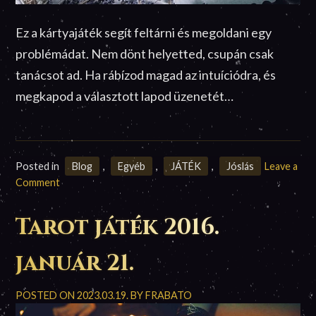
Ez a kártyajáték segít feltárni és megoldani egy
problémádat. Nem dönt helyetted, csupán csak
tanácsot ad. Ha rábízod magad az intuíciódra, és
megkapod a választott lapod üzenetét…
Posted in
Blog
,
Egyéb
,
JÁTÉK
,
Jóslás
Leave a
on
Comment
Tarot
játék
Tarot játék 2016.
2015.
október
január 21.
1.
POSTED ON
2023.03.19.
BY
FRABATO