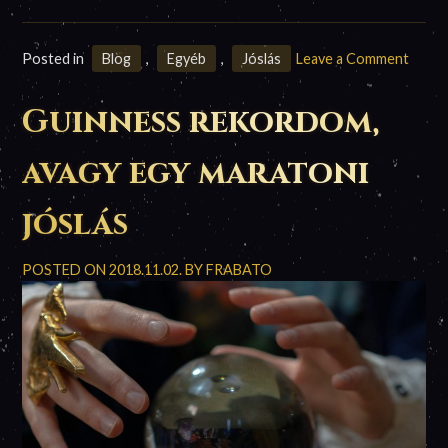
on
Posted in
Blog
,
Egyéb
,
Jóslás
Leave a Comment
Tarot
játék
Guinness rekordom,
2016.
január
avagy egy maratoni
21.
jóslás
POSTED ON
2018.11.02.
BY
FRABATO