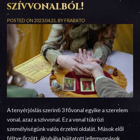
szívvonalból!
POSTED ON
2023.04.21.
BY
FRABATO
A tenyérjóslás szerinti 3 fővonal egyike a szerelem
vonal, azaz a szívvonal. Ez a vonal tükrözi
személyiségünk valós érzelmi oldalát. Mások elől
féltve őrzött, álruhába bújtatott jellemvonások