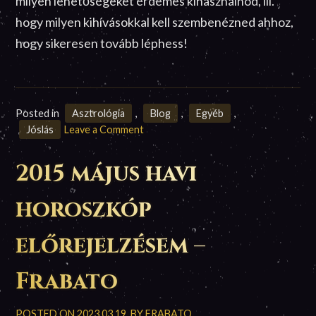
milyen lehetőségeket érdemes kihasználnod, ill.
hogy milyen kihívásokkal kell szembenézned ahhoz,
hogy sikeresen tovább léphess!
Posted in
Asztrológia
,
Blog
,
Egyéb
,
on
Jóslás
Leave a Comment
2015
november
2015 május havi
havi
horoszkóp
horoszkóp
előrejelzésem
–
előrejelzésem –
Frabato
Frabato
POSTED ON
2023.03.19.
BY
FRABATO