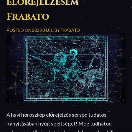
előrejelzésem –
Frabato
Frabato
POSTED ON
2023.04.01.
BY
FRABATO
A havi horoszkóp előrejelzés sorsod tudatos
irányításában nyújt segítséget! Meg tudhatod