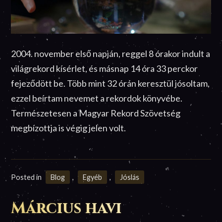
2004. november első napján, reggel 8 órakor indult a
világrekord kísérlet, és másnap 14 óra 33 perckor
fejeződött be. Több mint 32 órán keresztül jósoltam,
ezzel beírtam nevemet a rekordok könyvébe.
Természetesen a Magyar Rekord Szövetség
megbízottja is végig jelen volt.
Posted in
Blog
,
Egyéb
,
Jóslás
Március havi