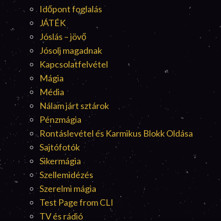
Időpont foglalás
JÁTÉK
Jóslás – jövő
Jósolj magadnak
Kapcsolatfelvétel
Mágia
Média
Nálam járt sztárok
Pénzmágia
Rontáslevétel és Karmikus Blokk Oldása
Sajtófotók
Sikermágia
Szellemidézés
Szerelmi mágia
Test Page from CLI
TV és rádió