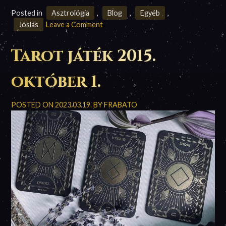
Posted in
Asztrológia
,
Blog
,
Egyéb
,
on
Jóslás
Leave a Comment
2015
május
Tarot játék 2015.
havi
horoszkóp
október 1.
előrejelzésem
–
POSTED ON
2023.03.19.
BY
FRABATO
Frabato