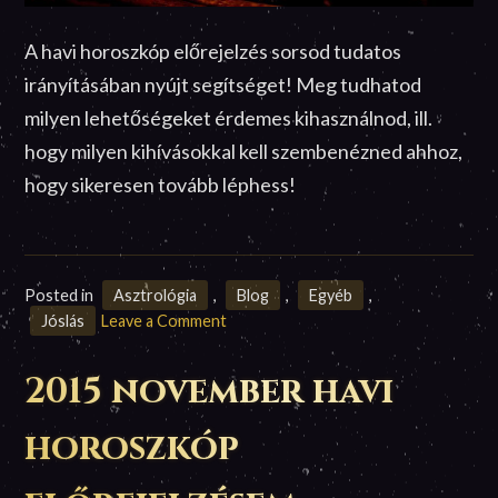
A havi horoszkóp előrejelzés sorsod tudatos
irányításában nyújt segítséget! Meg tudhatod
milyen lehetőségeket érdemes kihasználnod, ill.
hogy milyen kihívásokkal kell szembenézned ahhoz,
hogy sikeresen tovább léphess!
Posted in
Asztrológia
,
Blog
,
Egyéb
,
on
Jóslás
Leave a Comment
2015
október
2015 november havi
havi
horoszkóp
horoszkóp
előrejelzésem
–