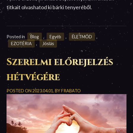
titkait olvashatod ki bárki tenyeréből.
Posted in
Blog
,
Egyéb
,
ÉLETMÓD
,
EZOTÉRIA
,
Jóslás
Szerelmi előrejelzés
hétvégére
POSTED ON
2023.04.01.
BY
FRABATO