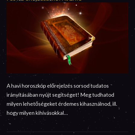
A havi horoszkóp előrejelzés sorsod tudatos
irányításában nyújt segítséget! Meg tudhatod
milyen lehetőségeket érdemes kihasználnod, ill.
hogy milyen kihívásokkal…