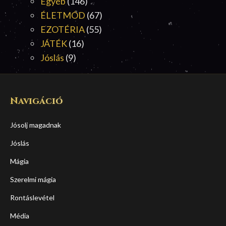
Egyéb
(146)
ÉLETMÓD
(67)
EZOTÉRIA
(55)
JÁTÉK
(16)
Jóslás
(9)
Navigáció
Jósolj magadnak
Jóslás
Mágia
Szerelmi mágia
Rontáslevétel
Média