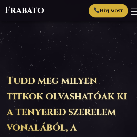
Frabato
Hívj most
Tudd meg milyen
titkok olvashatóak ki
a tenyered szerelem
vonalából, a