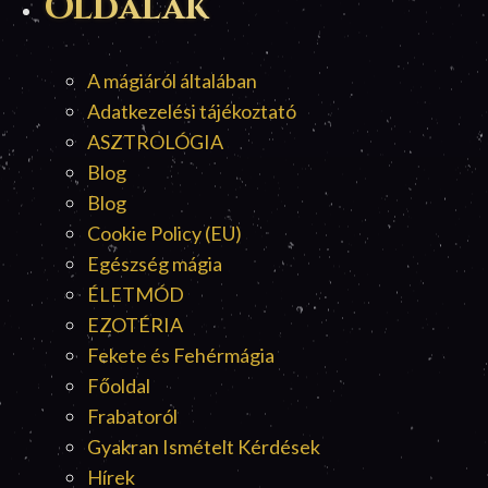
Oldalak
A mágiáról általában
Adatkezelési tájékoztató
ASZTROLÓGIA
Blog
Blog
Cookie Policy (EU)
Egészség mágia
ÉLETMÓD
EZOTÉRIA
Fekete és Fehérmágia
Főoldal
Frabatoról
Gyakran Ismételt Kérdések
Hírek