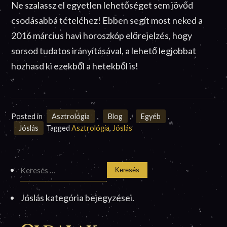
Ne szalassz el egyetlen lehetőséget sem jövőd
csodásabbá tételéhez! Ebben segít most neked a
2016 március havi horoszkóp előrejelzés, hogy
sorsod tudatos irányításával, a lehető legjobbat
hozhasd ki ezekből a hetekből is!
Posted in
Asztrológia
,
Blog
,
Egyéb
,
Jóslás
Tagged
Asztrológia
,
Jóslás
Keresés:
Jóslás kategória bejegyzései.