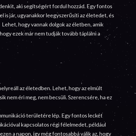
enkit, aki segítségért fordul hozzád. Egy fontos
l is jár, ugyanakkor leegyszerűsíti az életedet, és
t. Lehet, hogy vannak dolgok az életben, amik
l, hogy ezek már nem tudják tovább táplálni a
elyreáll az életedben. Lehet, hogy az elmúlt
sik nem éri meg, nem becsüli. Szerencsére, ha ez
mmunikáció területére lép. Egy fontos leckét
ikációval kapcsolatos régi félelmedet, például
ezen a napon, így még fontosabbá válik az, hogy