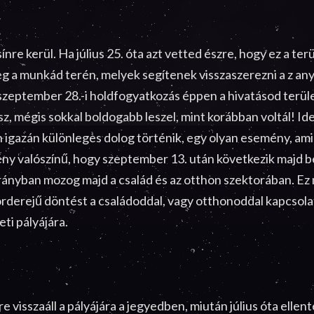
nre kerül. Ha július 25. óta azt vetted észre, hogy ez a ter
eg a munkád terén, melyek segítenek visszaszerezni a z an
szeptember 28.-i holdfogyatkozás éppen a hivatásod terület
ész, mégis sokkal boldogabb leszel, mint korábban voltál! Id
 igazán különleges dolog történik, egy olyan esemény, ami 
ény valószínű, hogy szeptember 13. után következik majd b
rányban mozog majd a család és az otthon szektorában. Ez n
rderejű döntést a családoddal, vagy otthonoddal kapcsol
ti pályájára.
e visszaáll a pályájára a jegyedben, miután július óta elle