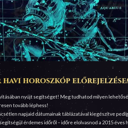
 havi horoszkóp előrejelzése
nyításában nyújt segítséget! Meg tudhatod milyen lehetősé
eresen tovább léphess!
csétlen napjaid dátumainak táblázatával kiegészítve pedig 
i segítségül érdemes időről – időre elolvasnod a 2015 éves