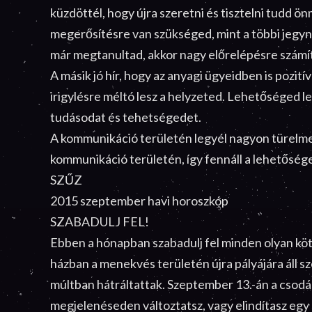
küzdöttél, hogy újra szeretni és tisztelni tudd ön
megerősítésre van szükséged, mint a többi jegyne
már megtanultad, akkor nagy előrelépésre szám
A másik jó hír, hogy az anyagi ügyeidben is pozit
irigylésre méltó lesz a helyzeted. Lehetőséged l
tudásodat és tehetségedet.
A kommunikáció területén legyél nagyon türelmes
kommunikáció területén, így fennáll a lehetősége
SZŰZ
2015 szeptember havi horoszkóp
SZABADULJ FEL!
Ebben a hónapban szabadulj fel minden olyan kötelé
házban a menekvés területén újra pályájára áll s
múltban hátráltattak. Szeptember 13.-án a csodás 
megjelenéseden változtatsz, vagy elindítasz egy 