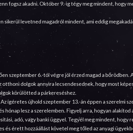
 fenn fogsz akadni. Október 9.-ig tégy meg mindent, hogy 
én sikerül levetned magadról mindent, ami eddig megakadá
en szeptember 6.-tól végre jól érzed magad a bőrödben. A
 Az otthoni dolgok annyira lecsendesednek, hogy most képe
olgok körülötted a párkereséshez.
 Az ígéretes újhold szeptember 13.-án éppen a szerelmi sze
 hónap lesz a szerelemben. Figyelj arra, hogyan alakítod 
ítási, adó, vagy banki üggyel. Tegyél meg mindent, hogy re
es és érett hozzáállást követel meg tőled az anyagi ügyekb