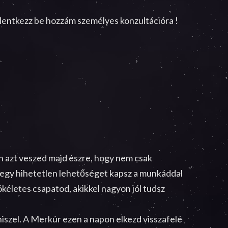
elentkezz be hozzám személyes konzultációra !
tán azt veszed majd észre, hogy nem csak
 egy hihetetlen lehetőséget kapsz a munkáddal
ökéletes csapatod, akikkel nagyon jól tudsz
hiszel. A Merkúr ezen a napon elkezd visszafelé