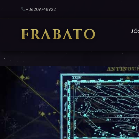
+36209748922
FRABATO
JÓ