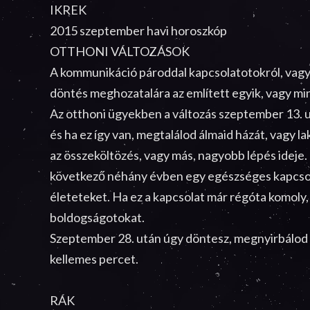
IKREK
2015 szeptember havi horoszkóp
OTTHONI VÁLTOZÁSOK
A kommunikáció pároddal kapcsolatotokról, vagy 
döntés meghozatalára az említett egyik, vagy mi
Az otthoni ügyekben a változás szeptember 13. ut
és ha ez így van, megtalálod álmaid házát, vagy l
az összeköltözés, vagy más, nagyobb lépés ideje.
következő néhány évben egy egészséges kapcsola
életeteket. Ha ez a kapcsolat már régóta komoly
boldogságotokat.
Szeptember 28. után úgy döntesz, megnyirbálod a 
kellemes percet.
RÁK