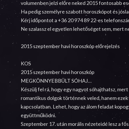
volumenben jelzi előre neked 2015 fontosabb e
Ha pedig személyre szabott horoszkópot és jóslat
Kérj időpontot a +36 20 974 89 22-es telefonsz
Ne szalassz el egyetlen lehetőséget sem, mert n
2015 szeptember havi horoszkóp előrejelzés
KOS
2015 szeptember havi horoszkóp
MEGKÖNNYEBBÜLT SÓHAJ…
Készülj fel rá, hogy egy nagyot sóhajthatsz, mert
romantikus dolgok történnek veled, hanem ezek a
kapcsolatban. Lehet, hogy az álom feladat kopogt
együttműködni.
Szeptember 17. után morális nézeteidé lesz a fős