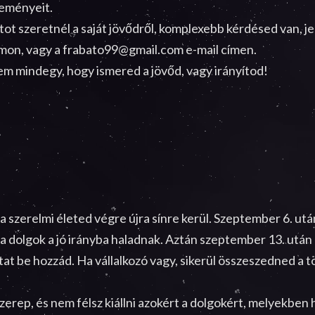
seményeit.
ot szeretnél a saját jövődről, komplexebb kérdésed van, j
ámon, vagy a frabato99@gmail.com e-mail címen.
em mindegy, hogy ismered a jövőd, vagy irányítod!
 a szerelmi életed végre újra sínre kerül. Szeptember 6. u
 dolgok a jó irányba haladnak. Aztán szeptember 13. után
at be hozzád. Ha vállalkozó vagy, sikerül összeszedned a t
zerep, és nem félsz kiállni azokért a dolgokért, melyekben 