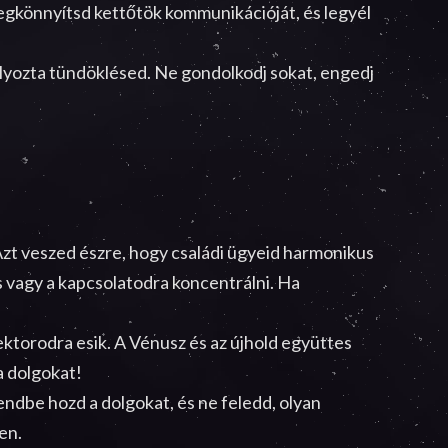
megkönnyítsd kettőtök kommunikációját, és legyél
lyozta tündöklésed. Ne gondolkodj sokat, engedj
zt veszed észre, hogy családi ügyeid harmonikus
s vagy a kapcsolatodra koncentrálni. Ha
ktorodra esik. A Vénusz és az újhold együttes
a dolgokat!
ndbe hozd a dolgokat, és ne feledd, olyan
en.