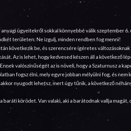
anyagi ügyeitekről sokkal könnyebbé válik szeptember 6. u
ndkét területen. Ne izgulj, minden rendben fog menni!
án következik be, és szerencsére ígéretes változásoknak n
akását. Az is lehet, hogy kedvesed készen áll a következő l
 Ennek valószínűségét az is növeli, hogy a Szaturnusz a ka
tban fogsz élni, mely egyre jobban mélyülni fog, és nem 
, akkor nyugodt lehetsz, mert úgy tűnik, a következő néh
baráti körödet. Van valaki, aki a barátodnak vallja magát,