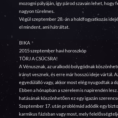
mozogni pályáján, így párod szavain lehet, hogy
nagyon türelmes.
Végül szeptember 28.-án a holdfogyatkozás idej
el mindent, ami hátráltat.
BIKA
2015 szeptember havi horoszkóp
TÖRJ A CSÚCSRA!
A Vénusznak, az uralkodó bolygódnak köszönhető
irányt vesznek, és erre már hosszú ideje vártál.
egyedülálló vagy, akkor most elég nyugodtak a d
Ebben a hónapban a szerelem is napirenden lesz.
hatásának köszönhetően ez egy igazán szerencsés
Szeptember 17. után problémád adódik egy biztos
karmikus fázisban vagy most, mely felelősségtelj