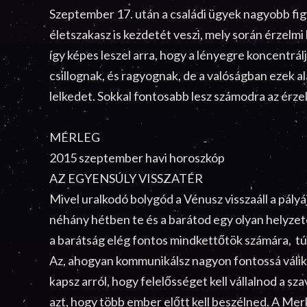
Szeptember 17. után a családi ügyek nagyobb fig
életszakasz is kezdetét veszi, mely során érzelmi 
így képes leszel arra, hogy a lényegre koncentrál
csillognak, és ragyognak, de a valóságban ezek ala
lelkedet. Sokkal fontosabb lesz számodra az érzel
MÉRLEG
2015 szeptember havi horoszkóp
AZ EGYENSÚLY VISSZATÉR
Mivel uralkodó bolygód a Vénusz visszaáll a pály
néhány hétben te és a barátod egy olyan helyzet
a barátság elég fontos mindkettőtök számára, túl
Az, ahogyan kommunikálsz nagyon fontossá válik 
kapsz arról, hogy felelősséget kell vállalnod a 
azt, hogy több ember előtt kell beszélned. A Me