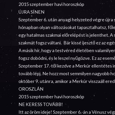
2015 szeptember havi horoszkóp
ÚJRA SÍNEN
Szeptember 6. után anyagi helyzeted végre újra sí
hónapban olyan változásokat tapasztalhatsz, fől
egy hatalmas szakmai előrelépést is jelenthet. A 
szakmát fogsz váltani. Bár kissé ijesztő ez az eg
A másik hír, hogy a testvéred életében valamilyen
fogsz dobódni, és le leszel nyűgözve. Ez az esem
Szeptember 17.-től kezdve a Merkúr ellentétes i
tovább lépj. Ne hozz most semmilyen nagyobb ho
október 9. utánra, amikor a Merkúr visszaáll erede
OROSZLÁN
2015 szeptember havi horoszkóp
NE KERESS TOVÁBB!
Itt az öröm ideje! Szeptember 6.-án a Vénusz végr