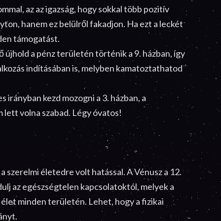
ommal, az az igazság, hogy sokkal több pozitív
ton, hanem ez belülről fakadjon. Ha ezt a leckét
den támogatást.
 újhold a pénz területén történik a 9. házban, így
lalkozás indításában is, melyben kamatoztathatod
s irányban kezd mozogni a 3. házban, a
 lett volna szabad. Légy óvatos!
 a szerelmi életedre volt hatással. A Vénusz a 12.
dulj az egészségtelen kapcsolatoktól, melyek a
élet minden területén. Lehet, hogy a fizikai
ányt.