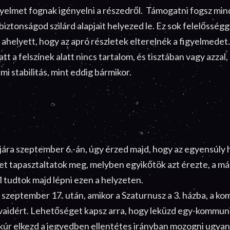
yelmet fognak igényelni a részedről. Támogatni fogsz mind
biztonságod szilárd alapjait helyezed le. Ez sok felelősségge
j ahelyett, hogy az apró részletek elterelnék a figyelmede
tt a felszínek alatt nincs tartalom, és tisztában vagy azza
mi stabilitás, mint eddig bármikor.
ájára szeptember 6.-án, úgy érzed majd, hogy az egyensúly h
et tapasztaltatok meg, melyben egyikőtök azt érezte, a má
 tudtok majd lépni ezen a helyzeten.
szeptember 17. után, amikor a Szaturnusz a 3. házba, a ko
szavaidért. Lehetőséget kapsz arra, hogy leküzd egy-kommun
rkúr elkezd a jegyedben ellentétes irányban mozogni ugyan