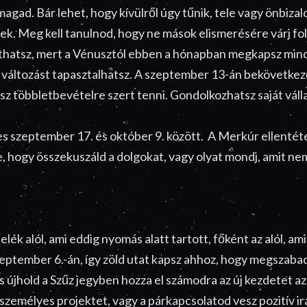
magad. Bár lehet, hogy kívülről úgy tűnik, tele vagy önbizal
k. Meg kell tanulnod, hogy ne mások elismerésére várj foly
íthatsz, mert a Vénusztól ebben a hónapban megkapsz min
ív változást tapasztalhatsz. A szeptember 13-án bekövetkező
esz többletbevételre szert tenni. Gondolkozhatsz saját vál
 szeptember 17. és október 9. között. A Merkúr ellentéte
, hogy összekuszáld a dolgokat, vagy olyat mondj, amit nem
k alól, ami eddig nyomás alatt tartott, főként az alól, ami
zeptember 6.-án, így zöld utat kapsz ahhoz, hogy megszaba
újhold a Szűz jegyben hozza el számodra az új kezdetet az 
személyes projektet, vagy a párkapcsolatod vesz pozitív ir