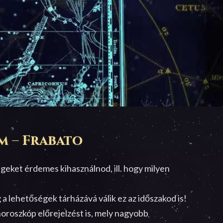
m – Frabato
geket érdemes kihasználnod, ill. hogy milyen
a lehetőségek tárházává válik ez az időszakod is!
 horoszkóp előrejelzést is, mely nagyobb