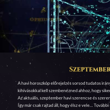
Szeptember
A havi horoszkóp előrejelzés sorsod tudatos irá
kihívásokkal kell szembenézned ahhoz, hogy sik
Az aktuális, szeptember havi szerencse és szeren
Így már csak rajtad áll, hogy élsz e vele… Tovább