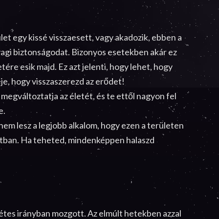
ület egy kissé visszaesett, vagy akadozik, ebben a
yagi biztonságodat. Bizonyos esetekben akár ez
ére esik majd. Ez azt jelenti, hogy lehet, hogy
eje, hogy visszaszerezd az erődet!
megváltoztatja az életét, és te ettől nagyon fel
e.
em lesz a legjobb alkalom, hogy ezen a területen
atban. Ha teheted, mindenképpen halaszd
ntétes irányban mozgott. Az elmúlt hetekben azzal