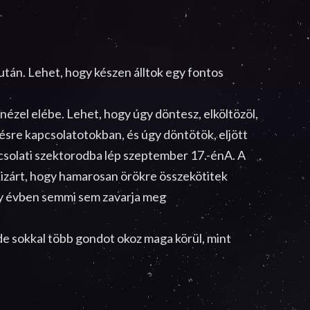
tán. Lehet, hogy készen álltok egy fontos
ézel elébe. Lehet, hogy úgy döntesz, elköltözöl,
épésre kapcsolatotokban, és úgy döntötök, eljött
pcsolati szektorodba lép szeptember 17.-énA. A
kizárt, hogy hamarosan örökre összekötitek
ány évben semmi sem zavarja meg
 de sokkal több gondot okoz maga körül, mint