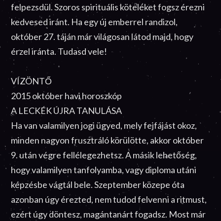
felpezsdül. Szoros spirituális köteléket fogsz érezni
kedvesed iránt. Ha egy új emberrel randizol,
október 27. táján már világosan látod majd, hogy
érzel iránta. Tudasd vele!
VÍZÖNTŐ
2015 október havi horoszkóp
A LECKÉK ÚJRA TANULÁSA
Ha van valamilyen jogi ügyed, mely fejfájást okoz,
minden nagyon frusztráló körülötte, akkor október
9. után végre fellélegezhetsz. A másik lehetőség,
hogy valamilyen tanfolyamba, vagy diploma utáni
képzésbe vágtál bele. Szeptember közepe óta
azonban úgy érezted, nem tudod felvenni a ritmust,
ezért úgy döntesz, magántanárt fogadsz. Most már