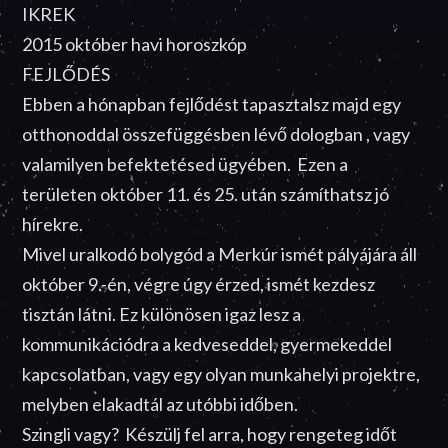
IKREK
2015 október havi horoszkóp
FEJLŐDÉS
Ebben a hónapban fejlődést tapasztalsz majd egy
otthonoddal összefüggésben lévő dologban , vagy
valamilyen befektetésed ügyében. Ezen a
területen október 11. és 25. után számíthatsz jó
hírekre.
Mivel uralkodó bolygód a Merkúr ismét pályájára áll
október 9.-én, végre úgy érzed, ismét kezdesz
tisztán látni. Ez különösen igaz lesz a
kommunikációdra a kedveseddel, gyermekeddel
kapcsolatban, vagy egy olyan munkahelyi projektre,
melyben elakadtál az utóbbi időben.
Szingli vagy? Készülj fel arra, hogy rengeteg időt