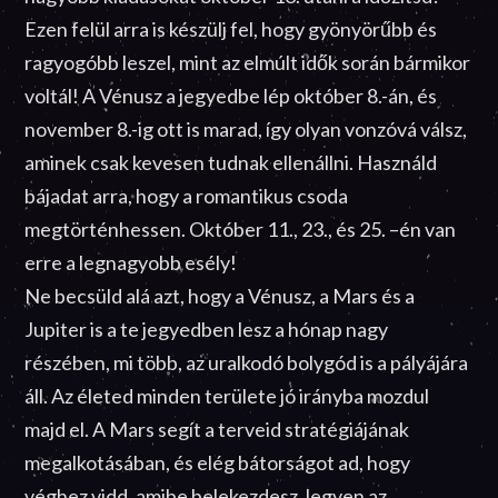
Ezen felül arra is készülj fel, hogy gyönyörűbb és
ragyogóbb leszel, mint az elmúlt idők során bármikor
voltál! A Vénusz a jegyedbe lép október 8.-án, és
november 8.-ig ott is marad, így olyan vonzóvá válsz,
aminek csak kevesen tudnak ellenállni. Használd
bájadat arra, hogy a romantikus csoda
megtörténhessen. Október 11., 23., és 25. –én van
erre a legnagyobb esély!
Ne becsüld alá azt, hogy a Vénusz, a Mars és a
Jupiter is a te jegyedben lesz a hónap nagy
részében, mi több, az uralkodó bolygód is a pályájára
áll. Az életed minden területe jó irányba mozdul
majd el. A Mars segít a terveid stratégiájának
megalkotásában, és elég bátorságot ad, hogy
véghez vidd, amibe belekezdesz, legyen az