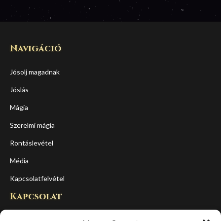
Navigáció
Jósolj magadnak
Jóslás
Mágia
Szerelmi mágia
Rontáslevétel
Média
Kapcsolatfelvétel
Kapcsolat
Cím: