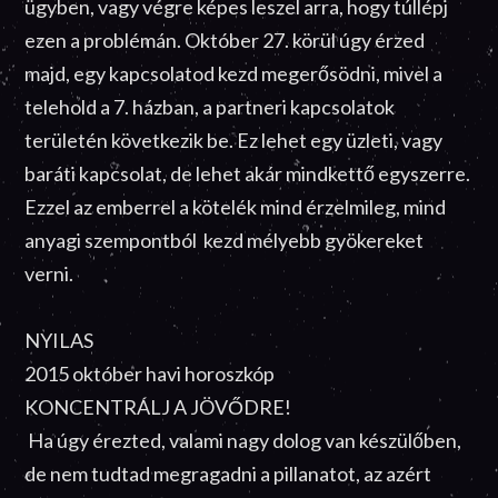
ügyben, vagy végre képes leszel arra, hogy túllépj
ezen a problémán. Október 27. körül úgy érzed
majd, egy kapcsolatod kezd megerősödni, mivel a
telehold a 7. házban, a partneri kapcsolatok
területén következik be. Ez lehet egy üzleti, vagy
baráti kapcsolat, de lehet akár mindkettő egyszerre.
Ezzel az emberrel a kötelék mind érzelmileg, mind
anyagi szempontból kezd mélyebb gyökereket
verni.
NYILAS
2015 október havi horoszkóp
KONCENTRÁLJ A JÖVŐDRE!
Ha úgy érezted, valami nagy dolog van készülőben,
de nem tudtad megragadni a pillanatot, az azért