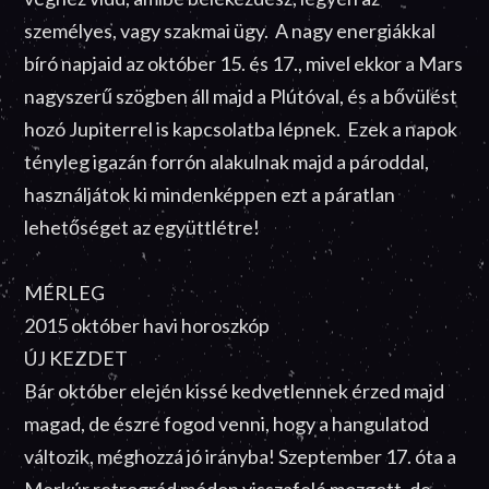
személyes, vagy szakmai ügy. A nagy energiákkal
bíró napjaid az október 15. és 17., mivel ekkor a Mars
nagyszerű szögben áll majd a Plútóval, és a bővülést
hozó Jupiterrel is kapcsolatba lépnek. Ezek a napok
tényleg igazán forrón alakulnak majd a pároddal,
használjátok ki mindenképpen ezt a páratlan
lehetőséget az együttlétre!
MÉRLEG
2015 október havi horoszkóp
ÚJ KEZDET
Bár október elején kissé kedvetlennek érzed majd
magad, de észre fogod venni, hogy a hangulatod
változik, méghozzá jó irányba! Szeptember 17. óta a