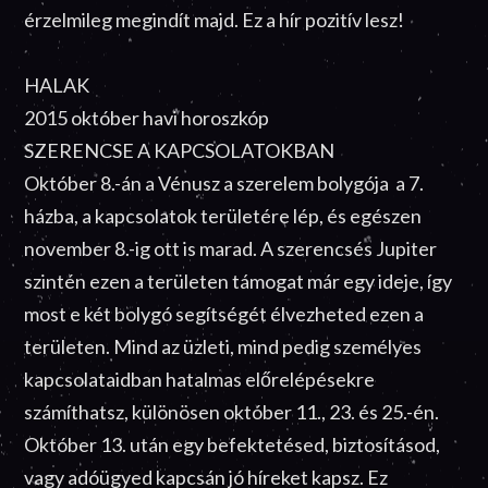
érzelmileg megindít majd. Ez a hír pozitív lesz!
HALAK
2015 október havi horoszkóp
SZERENCSE A KAPCSOLATOKBAN
Október 8.-án a Vénusz a szerelem bolygója a 7.
házba, a kapcsolatok területére lép, és egészen
november 8.-ig ott is marad. A szerencsés Jupiter
szintén ezen a területen támogat már egy ideje, így
most e két bolygó segítségét élvezheted ezen a
területen. Mind az üzleti, mind pedig személyes
kapcsolataidban hatalmas előrelépésekre
számíthatsz, különösen október 11., 23. és 25.-én.
Október 13. után egy befektetésed, biztosításod,
vagy adóügyed kapcsán jó híreket kapsz. Ez