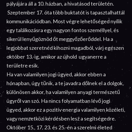
pályájára áll a 10. házban, a hivatásod területén.
Szeptember 17. óta több buktatót is tapasztalhattál
kommunikációdban. Most végre lehetőséged nyílik
egy találkozásra egy nagyon fontos személlyel, és
sikerül lenyűgöznöd őt meggyőzőerőddel. Ha a
legjobbat szeretnéd kihozni magadból, várj egészen
október 13.-ig, amikor az újhold ugyanerre a
területre esik.
Ha van valamilyen jogi ügyed, akkor ebben a
hónapban, úgy tűnik, a te javadra dőlnek el a dolgok,
különösen akkor, ha valamilyen anyagi természetű
ügyről van szó. Ha nincs folyamatban lévő jogi
ügyed, akkor ez a pozitív energia valamilyen közéleti,
vagy nemzetközi kérdésben lesz a segítségedre.
Október 15., 17. 23. és 25.-én a szerelmi életed