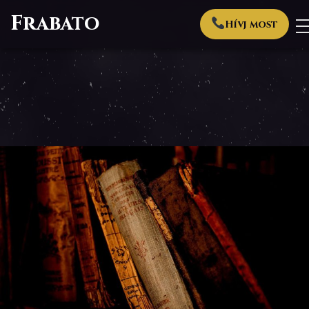
Frabato
Hívj most