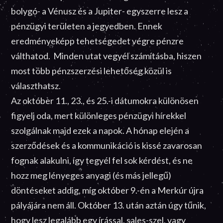
bolygó- a Vénusz és a Jupiter- egyszerre lesz a
pénzügyi területen a jegyedben. Ennek
eredményeképp tehetségedet végre pénzre
válthatod. Minden utat vegyél számításba, hiszen
most több pénzszerzési lehetőség közül is
választhatsz.
Az október 11., 23., és 25.-i dátumokra különösen
figyelj oda, mert különleges pénzügyi hírekkel
szolgálnak majd ezek a napok. A hónap elején a
szerződések és a kommunikáció is kissé zavarosan
fognak alakulni, így tegyél fel sok kérdést, és ne
hozz meg lényeges anyagi (és más jellegű)
döntéseket addig, míg október 9.-én a Merkúr újra
pályájára nem áll. Október 13. után aztán úgy tűnik,
hogy lesz legalább egy írással, sales-szel, vagy