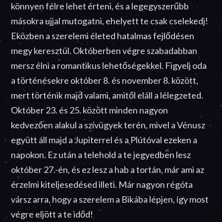
könnyen félre lehet érteni, és a legegyszerűbb
másokra ujjal mutogatni, ehelyett te csak cselekedj!
Eközben a szerelemi életed hatalmas fejlődésen
megy keresztül. Októberben végre szabadabban
mersz élni a romantikus lehetőségekkel. Figyelj oda
a történésekre október 8. és november 8. között,
mert történik majd valami, amitől eláll a lélegzeted.
Október 23. és 25. között minden nagyon
kedvezően alakul a szívügyek terén, mivel a Vénusz
együtt áll majd a Jupiterrel és a Plútóval ezeken a
napokon. Ez után a telehold a te jegyedben lesz
október 27.-én, és ez lesz a hab a tortán, már ami az
érzelmi kiteljesedésed illeti. Már nagyon régóta
vársz arra, hogy a szerelem a Bikába lépjen, így most
végre eljött a te időd!