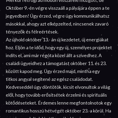
Merkúr retrográd módon visszafelé mozgott, de
Október 9.-én végre visszaáll a pályájára éppen a te
jegyedben! Úgy érzed, végre úgy kommunikálhatsz
másokkal, ahogy azt elképzelted, nincsenek zavaró
tényezők és félreértések.
Az újhold október 13.- án új kezdetet, új energiákat
hoz. Eljön a te időd, hogy egy új, személyes projektet
indíts el, ami már régóta közel állt a szívedhez. A
családi ügyeidhez a támogatást október 11. és 23.
között kapod meg. Úgy érzed majd, mintha egy
titkos angyal segítené az egész családodat.
Kedveseddel úgy döntötök, kicsit elvonultok a világ
elől, hogy tovább erősítsétek érzelmi és spirituális
kötődéseteket. Érdemes lenne megfontolnotok egy
romantikus hosszú hétvégét október 23.-a körül. Ha