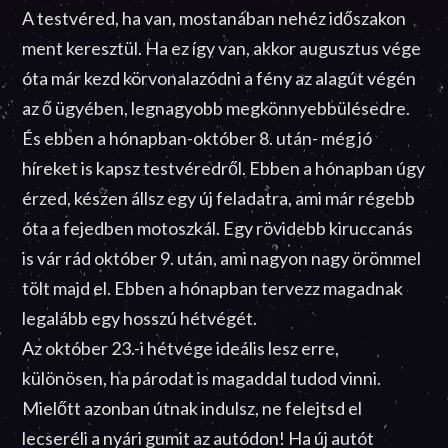
A testvéred, ha van, mostanában nehéz időszakon
ment keresztül. Ha ez így van, akkor augusztus vége
óta már kezd körvonalazódni a fény az alagút végén
az ő ügyében, legnagyobb megkönnyebbülésedre.
És ebben a hónapban-október 8. után- még jó
híreket is kapsz testvéredről. Ebben a hónapban úgy
érzed, készen állsz egy új feladatra, ami már régebb
óta a fejedben motoszkál. Egy rövidebb kiruccanás
is vár rád október 9. után, ami nagyon nagy örömmel
tölt majd el. Ebben a hónapban tervezz magadnak
legalább egy hosszú hétvégét.
Az október 23.-i hétvége ideális lesz erre,
különösen, ha párodat is magaddal tudod vinni.
Mielőtt azonban útnak indulsz, ne felejtsd el
lecseréli a nyári gumit az autódon! Ha új autót