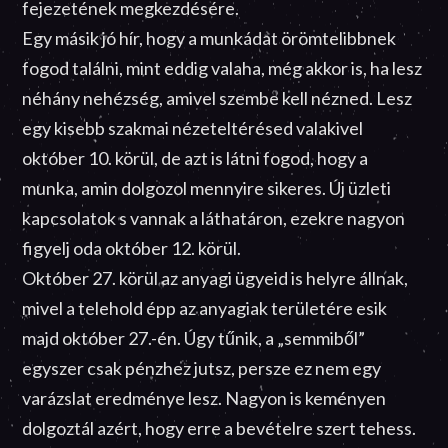
fejezetének megkezdésére.
Egy másik jó hír, hogy a munkádat örömtelibbnek
fogod találni, mint eddig valaha, még akkor is, ha lesz
néhány nehézség, amivel szembe kell nézned. Lesz
egy kisebb szakmai nézeteltérésed valakivel
október 10. körül, de azt is látni fogod, hogy a
munka, amin dolgozol mennyire sikeres. Új üzleti
kapcsolatok s vannak a láthatáron, ezekre nagyon
figyelj oda október 12. körül.
Október 27. körül az anyagi ügyeid is helyre állnak,
mivel a telehold épp az anyagiak területére esik
majd október 27.-én. Úgy tűnik, a „semmiből”
egyszer csak pénzhez jutsz, persze ez nem egy
varázslat eredménye lesz. Nagyon is keményen
dolgoztál azért, hogy erre a bevételre szert tehess.