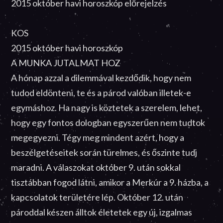
2015 október havi horoszkóp előrejelzés
KOS
2015 október havi horoszkóp
A MUNKA JUTALMAT HOZ
A hónap azzal a dilemmával kezdődik, hogy nem
tudod eldönteni, te és a párod valóban illetek-e
egymáshoz. Ha nagy is köztetek a szerelem, lehet,
hogy egy fontos dologban egyszerűen nem tudtok
megegyezni. Tégy meg mindent azért, hogy a
beszélgetéseitek során türelmes, és őszinte tudj
maradni. A válaszokat október 9. után sokkal
tisztábban fogod látni, amikor a Merkúr a 9. házba, a
kapcsolatok területére lép. Október 12. után
pároddal készen álltok életetek egy új, izgalmas