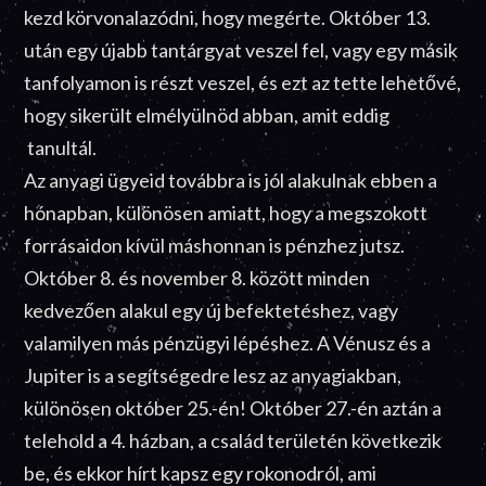
kezd körvonalazódni, hogy megérte. Október 13.
után egy újabb tantárgyat veszel fel, vagy egy másik
tanfolyamon is részt veszel, és ezt az tette lehetővé,
hogy sikerült elmélyülnöd abban, amit eddig
tanultál.
Az anyagi ügyeid továbbra is jól alakulnak ebben a
hónapban, különösen amiatt, hogy a megszokott
forrásaidon kívül máshonnan is pénzhez jutsz.
Október 8. és november 8. között minden
kedvezően alakul egy új befektetéshez, vagy
valamilyen más pénzügyi lépéshez. A Vénusz és a
Jupiter is a segítségedre lesz az anyagiakban,
különösen október 25.-én! Október 27.-én aztán a
telehold a 4. házban, a család területén következik
be, és ekkor hírt kapsz egy rokonodról, ami