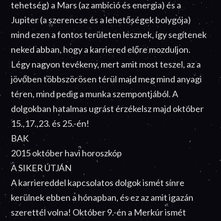
tehetség) a Mars (az ambíció és energia) és a
Jupiter (a szerencse és a lehetőségek bolygója)
mind ezen a fontos területen lesznek, így segítenek
neked abban, hogy a karriered előre mozduljon.
Légy nagyon tevékeny, mert amit most teszel, az a
jövőben többszörösen térül majd meg mind anyagi
téren, mind pedig a munka szempontjából. A
dolgokban hatalmas ugrást érzékelsz majd október
15.,17.,23. és 25.-én!
BAK
2015 október havi horoszkóp
A SIKER ÚTJÁN
A karriereddel kapcsolatos dolgok ismét sínre
kerülnek ebben a hónapban, és ez az amit igazán
szerettél volna! Október 9.-én a Merkúr ismét