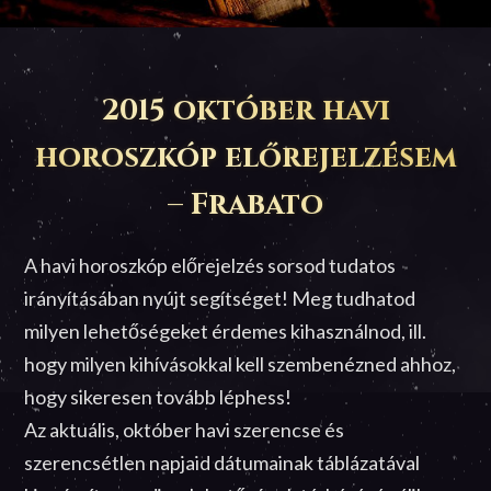
2015 október havi
horoszkóp előrejelzésem
– Frabato
A havi horoszkóp előrejelzés sorsod tudatos
irányításában nyújt segítséget! Meg tudhatod
milyen lehetőségeket érdemes kihasználnod, ill.
hogy milyen kihívásokkal kell szembenézned ahhoz,
hogy sikeresen tovább léphess!
Az aktuális, október havi szerencse és
szerencsétlen napjaid dátumainak táblázatával