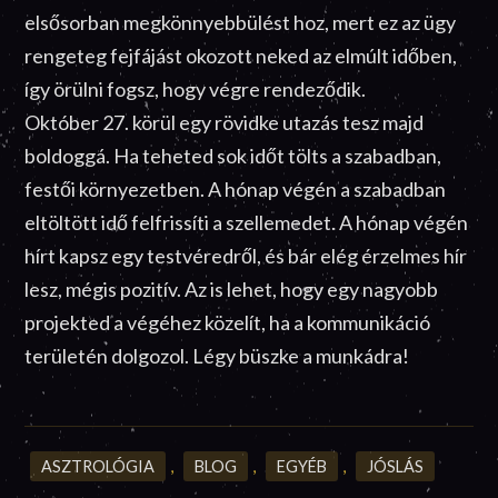
elsősorban megkönnyebbülést hoz, mert ez az ügy
rengeteg fejfájást okozott neked az elmúlt időben,
így örülni fogsz, hogy végre rendeződik.
Október 27. körül egy rövidke utazás tesz majd
boldoggá. Ha teheted sok időt tölts a szabadban,
festői környezetben. A hónap végén a szabadban
eltöltött idő felfrissíti a szellemedet. A hónap végén
hírt kapsz egy testvéredről, és bár elég érzelmes hír
lesz, mégis pozitív. Az is lehet, hogy egy nagyobb
projekted a végéhez közelít, ha a kommunikáció
területén dolgozol. Légy büszke a munkádra!
ASZTROLÓGIA
,
BLOG
,
EGYÉB
,
JÓSLÁS