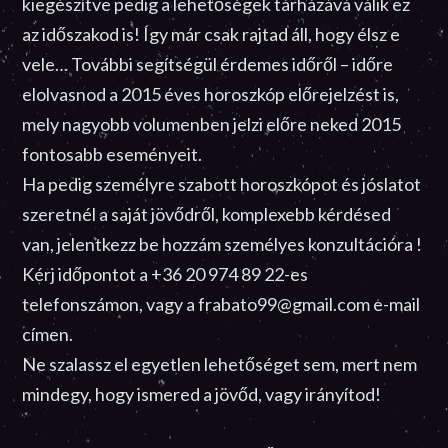
kiegészítve pedig a lehetőségek tárházává válik ez
az időszakod is! Így már csak rajtad áll, hogy élsz e
vele… További segítségül érdemes időről – időre
elolvasnod a 2015 éves horoszkóp előrejelzést is,
mely nagyobb volumenben jelzi előre neked 2015
fontosabb eseményeit.
Ha pedig személyre szabott horoszkópot és jóslatot
szeretnél a saját jövődről, komplexebb kérdésed
van, jelentkezz be hozzám személyes konzultációra !
Kérj időpontot a +36 20 974 89 22-es
telefonszámon, vagy a frabato99@gmail.com e-mail
címen.
Ne szalassz el egyetlen lehetőséget sem, mert nem
mindegy, hogy ismered a jövőd, vagy irányítod!