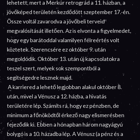
lehetett, mert a Merkúr retrográd a 11. házban, a
jövőképed területén kezdődött szeptember 17.-én.
Össze voltál zavarodva a jövőbeli terveid
megvalósítását illetően. Az is elvonta a figyelmedet,
hogy egy barátoddal valamilyen félreértés volt
köztetek. Szerencsére ez október 9. után
megoldódik. Október 13. után új kapcsolatokra
teszel szert, melyek sok szempontból a
segítségedre lesznek majd.
A karriered a lehető legjobban alakul október 8.
után, mivel a Vénusz a 12. házba, a hivatás
területére lép. Számíts rá, hogy ez pénzben, de
minimum a főnöködtől érkező nagy elismerésben
fejeződik ki. Ebben a hónapban három nagyágyú
bolygó is a 10. házadba lép. A Vénusz (a pénz és a