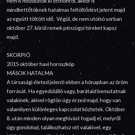
nem is mozdultok ki otthonról, akkor is
mindkettőtöknek hatalmas feltöltődést jelent majd
az együtt töltött idő. Végül, de nem utolsó sorban
október 27. körül remek pénzügyi híreket kapsz
majd.
SKORPIÓ
2015 október havi horoszkóp
MÁSOK HATALMA
A társasági életed jelenti ebben a hónapban az öröm
forrását. Ha egyedülálló vagy, barátaid bemutatnak
valakinek, akivel rögtön úgy érzed majd, hogy van
valamilyen különleges kapcsolat köztetek. Október
8. után minden olyan meghívást fogadj el, melyről
úgy gondolod, találkozhatsz ott valakivel, egy