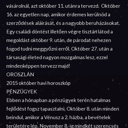
vásárolnál, azt október 11. utánra tervezd. Október
16. az egyetlen nap, amikor érdemes kerülnöd a
szerződések aláírását, és a nagyobb beruházásokat.
Egy családi döntést illetően végre tisztán látod a
megoldást október 9. után, de párodat nehezen
fogod tudni meggyőzni erről. Október 27. után a
társasági életed nagyon mozgalmas lesz, ezzel
mindenképpen tervezz majd!
OROSZLÁN
2015 október havi horoszkóp
PÉNZÜGYEK
Ebben a hónapban a pénzügyek terén hatalmas
fejlődést fogsz tapasztalni. Október 8. után minden
beindul, amikor a Vénusz a 2. házba, a bevételek
területére lép. November 8.-ig mindkét szerencsés