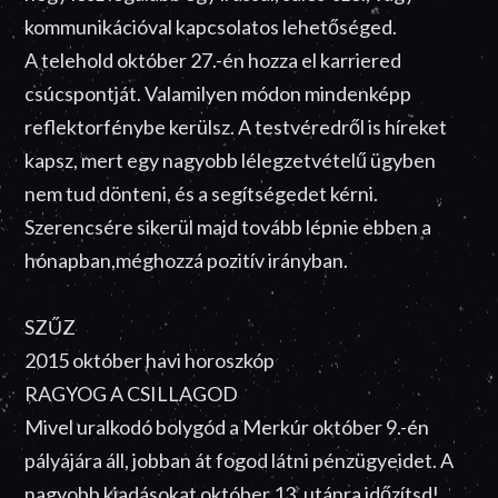
kommunikációval kapcsolatos lehetőséged.
A telehold október 27.-én hozza el karriered
csúcspontját. Valamilyen módon mindenképp
reflektorfénybe kerülsz. A testvéredről is híreket
kapsz, mert egy nagyobb lélegzetvételű ügyben
nem tud dönteni, és a segítségedet kérni.
Szerencsére sikerül majd tovább lépnie ebben a
hónapban,méghozzá pozitív irányban.
SZŰZ
2015 október havi horoszkóp
RAGYOG A CSILLAGOD
Mivel uralkodó bolygód a Merkúr október 9.-én
pályájára áll, jobban át fogod látni pénzügyeidet. A
nagyobb kiadásokat október 13. utánra időzítsd!