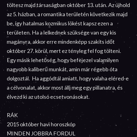
töltesz majd társaságban október 13. után. Az újhold
az 5. házban, a romantika területén következik majd
be, így hatalmas kozmikus lökést kapsz ezen a
területen. Ha a lelkednek szüksége van egy kis
magányra, akkor erre mindenképp szakíts időt
október 27. körül, mert ez tényleg fel fog tölteni.
Egy másik lehetőség, hogy befejezel valamilyen
nagyobb kaliberű munkát, amin már régebb óta
dolgoztál. Ha aggódtál amiatt, hogy valaha eléred-e
a célvonalat, akkor most állj meg egy pillanatra, és
élvezd ki az utolsó ecsetvonásokat.
RÁK
2015 október havi horoszkóp
MINDEN JOBBRA FORDUL