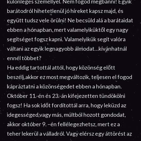
különleges személlyel. Nem fogod megbánni! Egyik
barátodról hihetetlenül jó híreket kapsz majd, és
együtt tudsz vele örülni! Ne becsüld alá a barátaidat
ebben a hónapban, mert valamelyiküktől egy nagy
segítséget fogsz kapni. Valamelyikük segít valóra
váltani az egyik legnagyobb álmodat…kívánhatnál
ennél többet?
Ha eddig tartottál attól, hogy közönség előtt
beszélj,akkor ez most megváltozik, teljesen el fogod
kápráztatni a közönségedet ebben a hónapban.
Október 11.-én és 23.-án kifejezetten tündökölni
fogsz! Ha sok időt fordítottál arra, hogy leküzd az
idegességed,vagy más, múltból hozott gondodat,
akkor október 9. –én fellélegezhetsz, mert ez a
teher lekerül a válladról. Vagy elérsz egy áttörést az