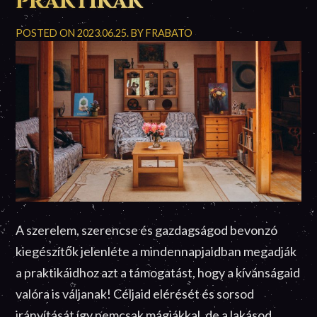
praktikák
POSTED ON
2023.06.25.
BY
FRABATO
A szerelem, szerencse és gazdagságod bevonzó
kiegészítők jelenléte a mindennapjaidban megadják
a praktikáidhoz azt a támogatást, hogy a kívánságaid
valóra is váljanak! Céljaid elérését és sorsod
irányítását így nemcsak mágiákkal, de a lakásod