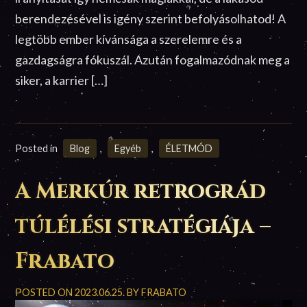
berendezésével is igény szerint befolyásolhatod! A
legtöbb ember kívánsága a szerelemre és a
gazdagságra fókuszál. Azután fogalmazódnak meg a
siker, a karrier […]
Posted in
Blog
,
Egyéb
,
ÉLETMÓD
A Merkúr retrográd
túlélési stratégiája –
Frabato
POSTED ON
2023.06.25.
BY
FRABATO