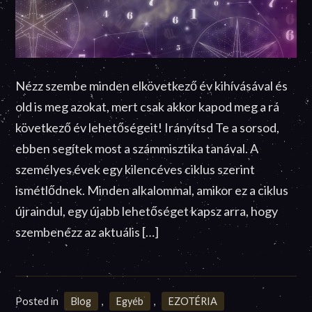
Nézz szembe minden elkövetkező év kihívásával és
old is meg azokat, mert csak akkor kapod meg a rá
következő év lehetőségeit! Irányítsd Te a sorsod,
ebben segítek most a számmisztika tanával. A
személyes évek egy kilencéves ciklus szerint
ismétlődnek. Minden alkalommal, amikor ez a ciklus
újraindul, egy újabb lehetőséget kapsz arra, hogy
szembenézz az aktuális […]
Posted in
Blog
,
Egyéb
,
EZOTÉRIA