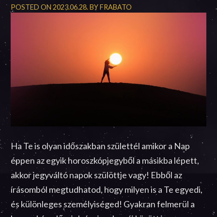
POSTED ON
2023.06.28.
BY
FRABATO
Ha Te is olyan időszakban születtél amikor a Nap
éppen az egyik horoszkópjegyből a másikba lépett,
akkor jegyváltó napok szülöttje vagy! Ebből az
írásomból megtudhatod, hogy milyen is a Te egyedi,
és különleges személyiséged! Gyakran felmerül a