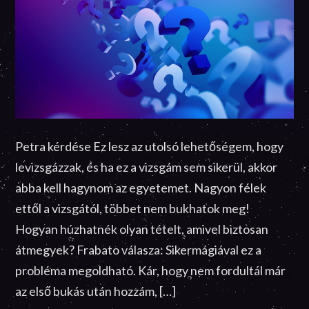
Petra kérdése Ez lesz az utolsó lehetőségem, hogy
levizsgázzak, és ha ez a vizsgám sem sikerül, akkor
abba kell hagynom az egyetemet. Nagyon félek
ettől a vizsgától, többet nem bukhatok meg!
Hogyan húzhatnék olyan tételt, amivel biztosan
átmegyek? Frabato válasza: Sikermágiával ez a
probléma megoldható. Kár, hogy nem fordultál már
az első bukás után hozzám, […]