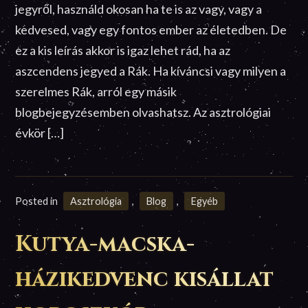
jegyről, használd okosan ha te is az vagy, vagy a
kedvesed, vagy egy fontos ember az életedben. De
ez a kis leírás akkor is igaz lehet rád, ha az
aszcendens jegyed a Rák. Ha kíváncsi vagy milyen a
szerelmes Rák, arról egy másik
blogbejegyzésemben olvashatsz. Az asztrológiai
évkör […]
Posted in
Asztrológia
,
Blog
,
Egyéb
Kutya-macska-
házikedvenc kisállat