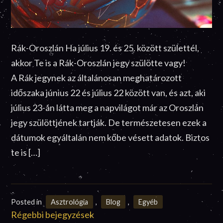
Rák-Oroszlán Ha július 19. és 25. között születtél,
akkor Te is a Rák-Oroszlán jegy szülötte vagy!
A Rák jegynek az általánosan meghatározott
időszaka június 22 és július 22 között van, és azt, aki
július 23-án látta meg a napvilágot már az Oroszlán
jegy szülöttjének tartják. De természetesen ezek a
dátumok egyáltalán nem kőbe vésett adatok. Biztos
te is […]
Posted in
Asztrológia
,
Blog
,
Egyéb
Bejegyzés
Régebbi bejegyzések