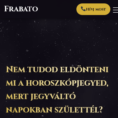
Frabato
Hívj most
Nem tudod eldönteni
mi a horoszkópjegyed,
mert jegyváltó
napokban születtél?