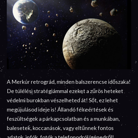
A Merkúr retrográd, minden balszerencse időszaka!
De túlélési stratégiámmal ezeket a zűrös heteket
védelmi burokban vészelheted át! Sőt, ez lehet
megújulásod ideje is! Állandó félreértések és
feszültségek a párkapcsolatban és a munkában,
balesetek, koccanások, vagy eltűnnek fontos
adatok, infók, fotók a telefonodról/gépedről!