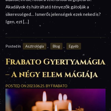
Akadályok és hátráltató tényezők gátolják a
sikerességed… Ismerős jelenségek ezek neked is?
Igen, ezt […]
Posted in
Asztrológia
,
Blog
,
Egyéb
Frabato Gyertyamágia
– A négy elem mágiája
POSTED ON
2023.06.25.
BY
FRABATO