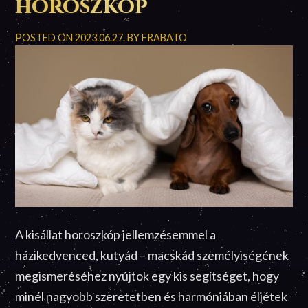
horoszkóp
POSTED ON
2023.06.27.
BY
FRABATO
A kisállat horoszkóp jellemzésemmel a
házikedvenced, kutyád – macskád személyiségének
megismeréséhez nyújtok egy kis segítséget, hogy
minél nagyobb szeretetben és harmóniában éljétek