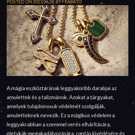
POSTED ON
2023.06.28.
BY
FRABATO
A mágia eszköztárának leggyakoribb darabjai az
amulettek és a talizmánok. Azokat a tárgyakat,
amelyek tulajdonosuk védelmét szolgálják,
amuletteknek nevezik. Ez a mágikus védelem a
leggyakrabban a szemmel verés elhárítására,
pletykák megakadályozására, rontás kivédésére és