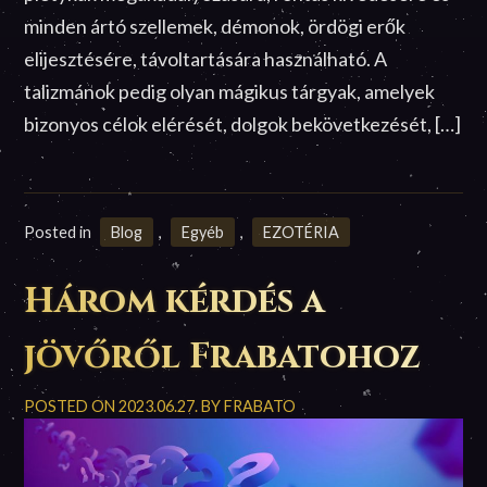
minden ártó szellemek, démonok, ördögi erők
elijesztésére, távoltartására használható. A
talizmánok pedig olyan mágikus tárgyak, amelyek
bizonyos célok elérését, dolgok bekövetkezését, […]
Posted in
Blog
,
Egyéb
,
EZOTÉRIA
Három kérdés a
jövőről Frabatohoz
POSTED ON
2023.06.27.
BY
FRABATO