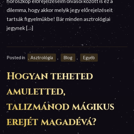
horoszkóp előrejelzéseim olvasói között is ez a
dilemma, hogy akkor melyik jegy előrejelzéseit
tartsák figyelmükbe! Bár minden asztrológiai
jegynek […]
Posted in
Asztrológia
,
Blog
,
Egyéb
Hogyan teheted
amuletted,
talizmánod mágikus
erejét magadévá?