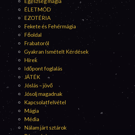
Egészség mágia
ÉLETMÓD
EZOTÉRIA
Fekete és Fehérmágia
Főoldal
Frabatoról
Gyakran Ismételt Kérdések
Hírek
Időpont foglalás
JÁTÉK
Jóslás – jövő
Jósolj magadnak
Kapcsolatfelvétel
Mágia
Média
Nálam járt sztárok