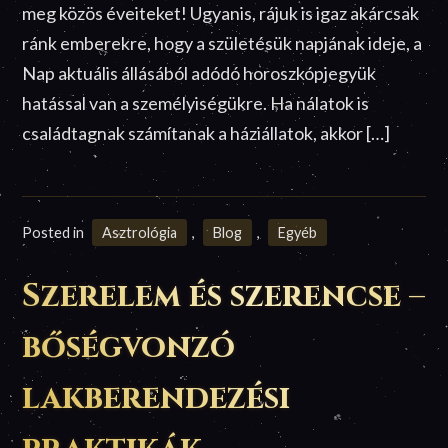
meg közös éveiteket! Ugyanis, rájuk is igaz akárcsak
ránk emberekre, hogy a születésük napjának ideje, a
Nap aktuális állásából adódó horoszkópjegyük
hatással van a személyiségükre. Ha nálatok is
családtagnak számítanak a háziállatok, akkor […]
Posted in
Asztrológia
,
Blog
,
Egyéb
Szerelem és szerencse –
bőségvonzó
lakberendezési