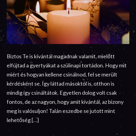
Biztos Te is kívántál magadnak valamit, mielőtt
elfújtad a gyertyákat a szülinapi tortádon. Hogy mit
miért és hogyan kellene csinálnod, fel se merült
kérdésként se. Így láttad másoktól is, otthon is
mindig így csináltátok. Egyetlen dolog volt csak
fontos, de az nagyon, hogy amit kívántál, az bizony
meg is valósuljon! Talán eszedbe se jutott mint
lehetőség […]